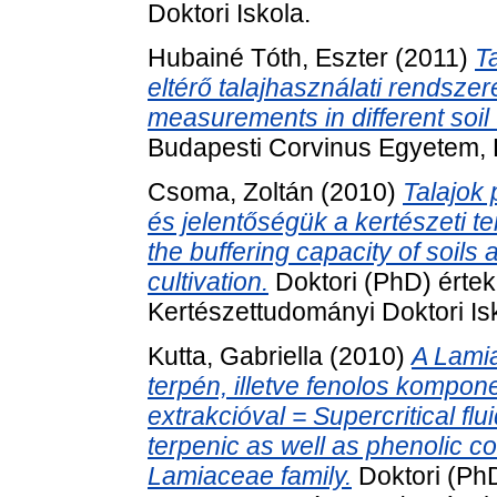
Doktori Iskola.
Hubainé Tóth, Eszter
(2011)
T
eltérő talajhasználati rendsze
measurements in different soil
Budapesti Corvinus Egyetem, K
Csoma, Zoltán
(2010)
Talajok
és jelentőségük a kertészeti t
the buffering capacity of soils 
cultivation.
Doktori (PhD) érte
Kertészettudományi Doktori Is
Kutta, Gabriella
(2010)
A Lamia
terpén, illetve fenolos kompon
extrakcióval = Supercritical flui
terpenic as well as phenolic c
Lamiaceae family.
Doktori (PhD