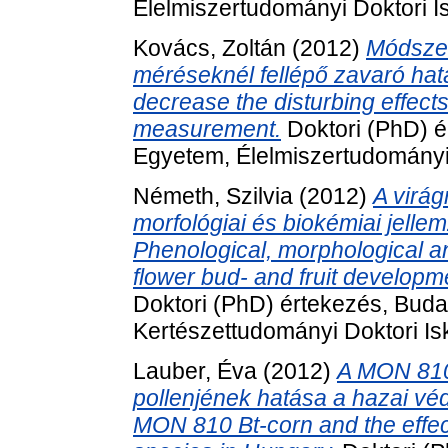
Élelmiszertudományi Doktori 
Kovács, Zoltán
(2012)
Módszer
méréseknél fellépő zavaró ha
decrease the disturbing effect
measurement.
Doktori (PhD) é
Egyetem, Élelmiszertudományi 
Németh, Szilvia
(2012)
A virág
morfológiai és biokémiai jelle
Phenological, morphological an
flower bud- and fruit developme
Doktori (PhD) értekezés, Bud
Kertészettudományi Doktori Is
Lauber, Éva
(2012)
A MON 810 
pollenjének hatása a hazai véd
MON 810 Bt-corn and the effect 