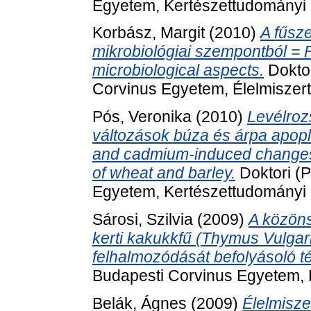
Egyetem, Kertészettudományi D
Korbász, Margit
(2010)
A fűsz
mikrobiológiai szempontból = F
microbiological aspects.
Doktor
Corvinus Egyetem, Élelmiszert
Pós, Veronika
(2010)
Levélrozs
változások búza és árpa apopl
and cadmium-induced changes i
of wheat and barley.
Doktori (
Egyetem, Kertészettudományi D
Sárosi, Szilvia
(2009)
A közöns
kerti kakukkfű (Thymus Vulgari
felhalmozódását befolyásoló t
Budapesti Corvinus Egyetem, K
Belák, Ágnes
(2009)
Élelmisze