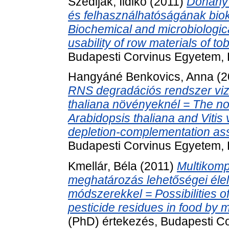
Szedljak, Ildikó
(2011)
Dohány
és felhasználhatóságának biok
Biochemical and microbiologica
usability of row materials of to
Budapesti Corvinus Egyetem, É
Hangyáné Benkovics, Anna
(2
RNS degradációs rendszer vizsg
thaliana növényeknél = The n
Arabidopsis thaliana and Vitis
depletion-complementation as
Budapesti Corvinus Egyetem, K
Kmellár, Béla
(2011)
Multikom
meghatározás lehetőségei éle
módszerekkel = Possibilities o
pesticide residues in food by 
(PhD) értekezés, Budapesti C