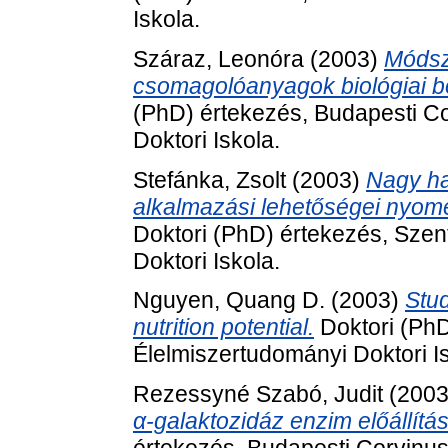
Iskola.
Száraz, Leonóra
(2003)
Módsze
csomagolóanyagok biológiai b
(PhD) értekezés, Budapesti C
Doktori Iskola.
Stefánka, Zsolt
(2003)
Nagy ha
alkalmazási lehetőségei nyome
Doktori (PhD) értekezés, Szen
Doktori Iskola.
Nguyen, Quang D.
(2003)
Stu
nutrition potential.
Doktori (PhD
Élelmiszertudományi Doktori Is
Rezessyné Szabó, Judit
(200
α-galaktozidáz enzim előállítá