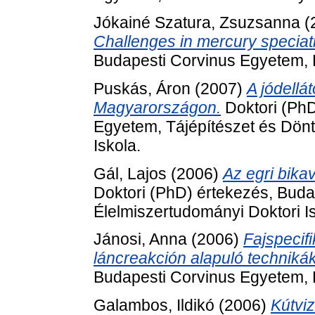
Jókainé Szatura, Zsuzsanna
(
Challenges in mercury speciat
Budapesti Corvinus Egyetem, É
Puskás, Áron
(2007)
A jódellá
Magyarországon.
Doktori (PhD
Egyetem, Tájépítészet és Dön
Iskola.
Gál, Lajos
(2006)
Az egri bika
Doktori (PhD) értekezés, Bud
Élelmiszertudományi Doktori Is
Jánosi, Anna
(2006)
Fajspecif
láncreakción alapuló technikák
Budapesti Corvinus Egyetem, É
Galambos, Ildikó
(2006)
Kútvi