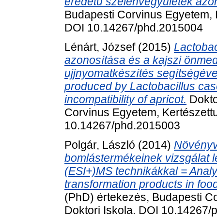
eredetű szelénvegyületek azo
Budapesti Corvinus Egyetem, É
DOI 10.14267/phd.2015004
Lénárt, József
(2015)
Lactobac
azonosítása és a kajszi önme
ujjnyomatkészítés segítségével 
produced by Lactobacillus casei
incompatibility of apricot.
Dokto
Corvinus Egyetem, Kertészettu
10.14267/phd.2015003
Polgár, László
(2014)
Növényv
bomlástermékeinek vizsgálat 
(ESI+)MS technikákkal = Analys
transformation products in fo
(PhD) értekezés, Budapesti C
Doktori Iskola. DOI 10.14267