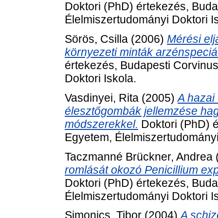
Doktori (PhD) értekezés, Bud
Élelmiszertudományi Doktori Is
Sörös, Csilla
(2006)
Mérési el
környezeti minták arzénspeci
értekezés, Budapesti Corvinu
Doktori Iskola.
Vasdinyei, Rita
(2005)
A hazai
élesztőgombák jellemzése ha
módszerekkel.
Doktori (PhD) é
Egyetem, Élelmiszertudományi 
Taczmanné Brückner, Andrea
romlását okozó Penicillium e
Doktori (PhD) értekezés, Bud
Élelmiszertudományi Doktori Is
Simonics, Tibor
(2004)
A schi