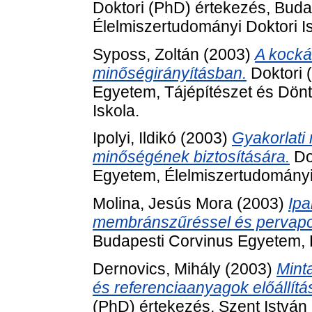
Doktori (PhD) értekezés, Bud
Élelmiszertudományi Doktori Is
Syposs, Zoltán
(2003)
A kocká
minőségirányításban.
Doktori 
Egyetem, Tájépítészet és Dön
Iskola.
Ipolyi, Ildikó
(2003)
Gyakorlati
minőségének biztosítására.
Dok
Egyetem, Élelmiszertudományi 
Molina, Jesús Mora
(2003)
Ipa
membránszűréssel és pervapo
Budapesti Corvinus Egyetem, É
Dernovics, Mihály
(2003)
Mint
és referenciaanyagok előállítá
(PhD) értekezés, Szent István