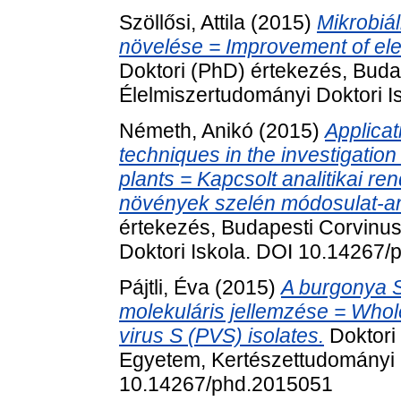
Szöllősi, Attila
(2015)
Mikrobiá
növelése = Improvement of elect
Doktori (PhD) értekezés, Bud
Élelmiszertudományi Doktori 
Németh, Anikó
(2015)
Applicat
techniques in the investigation 
plants = Kapcsolt analitikai 
növények szelén módosulat-anal
értekezés, Budapesti Corvinu
Doktori Iskola. DOI 10.14267
Pájtli, Éva
(2015)
A burgonya S
molekuláris jellemzése = Whol
virus S (PVS) isolates.
Doktori
Egyetem, Kertészettudományi D
10.14267/phd.2015051