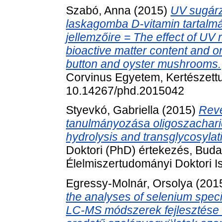
Szabó, Anna
(2015)
UV sugárz
laskagomba D-vitamin tartalmá
jellemzőire = The effect of UV r
bioactive matter content and or
button and oyster mushrooms.
Corvinus Egyetem, Kertészettu
10.14267/phd.2015042
Styevkó, Gabriella
(2015)
Reve
tanulmányozása oligoszacharid
hydrolysis and transglycosylat
Doktori (PhD) értekezés, Bud
Élelmiszertudományi Doktori 
Egressy-Molnár, Orsolya
(201
the analyses of selenium specie
LC-MS módszerek fejlesztése 