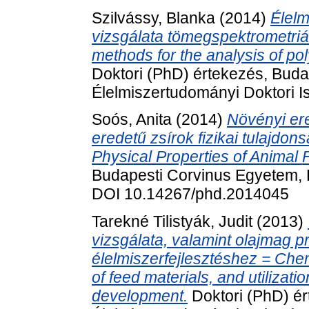
Szilvássy, Blanka
(2014)
Élelm
vizsgálata tömegspektrometri
methods for the analysis of po
Doktori (PhD) értekezés, Bud
Élelmiszertudományi Doktori 
Soós, Anita
(2014)
Növényi ere
eredetű zsírok fizikai tulajdon
Physical Properties of Animal 
Budapesti Corvinus Egyetem, É
DOI 10.14267/phd.2014045
Tarekné Tilistyák, Judit
(2013)
vizsgálata, valamint olajmag p
élelmiszerfejlesztéshez = Chem
of feed materials, and utilizati
development.
Doktori (PhD) ér