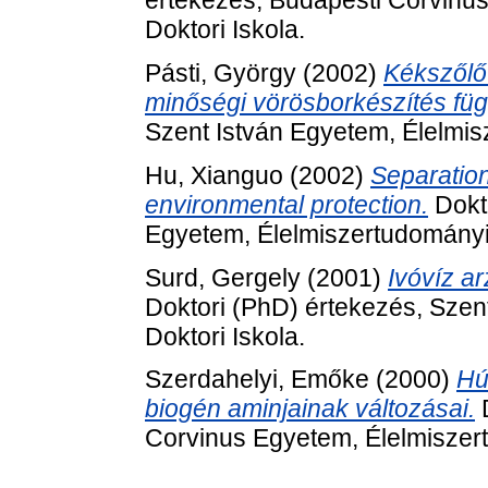
értekezés, Budapesti Corvinu
Doktori Iskola.
Pásti, György
(2002)
Kékszőlő
minőségi vörösborkészítés fü
Szent István Egyetem, Élelmis
Hu, Xianguo
(2002)
Separation
environmental protection.
Dokto
Egyetem, Élelmiszertudományi 
Surd, Gergely
(2001)
Ivóvíz a
Doktori (PhD) értekezés, Szen
Doktori Iskola.
Szerdahelyi, Emőke
(2000)
Hú
biogén aminjainak változásai.
D
Corvinus Egyetem, Élelmiszert