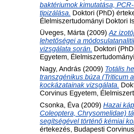
baktériumok kimutatása, PCR-
tipizálása.
Doktori (PhD) értek
Élelmiszertudományi Doktori Is
Üveges, Márta
(2009)
Az izot
lehetőségei a módosulatanalit
vizsgálata során.
Doktori (PhD
Egyetem, Élelmiszertudományi 
Nagy, András
(2009)
Totális h
transzgénikus búza (Triticum a
kockázatainak vizsgálata.
Dokt
Corvinus Egyetem, Élelmiszert
Csonka, Éva
(2009)
Hazai káp
Coleoptera, Chrysomelidae) t
segítségével történő kémiai k
értekezés, Budapesti Corvinu