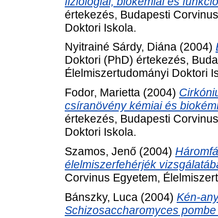
fiziológiai, biokémiai és funkci
értekezés, Budapesti Corvinu
Doktori Iskola.
Nyitrainé Sárdy, Diána
(2004)
Doktori (PhD) értekezés, Bud
Élelmiszertudományi Doktori Is
Fodor, Marietta
(2004)
Cirkóni
csíranövény kémiai és biokémi
értekezés, Budapesti Corvinu
Doktori Iskola.
Szamos, Jenő
(2004)
Háromfá
élelmiszerfehérjék vizsgálatáb
Corvinus Egyetem, Élelmiszert
Bánszky, Luca
(2004)
Kén-any
Schizosaccharomyces pombe mu