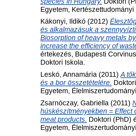
species in Hungary.
Doktori (P
Egyetem, Kertészettudományi D
Kákonyi, Ildikó
(2012)
Élesztő
és alkalmazásuk a szennyvízt
Biosorption of heavy metals by 
increase the efficiency of was
értekezés, Budapesti Corvinu
Doktori Iskola.
Leskó, Annamária
(2011)
A tő
és a bor összetételére.
Doktori
Egyetem, Élelmiszertudományi 
Zsarnóczay, Gabriella
(2011)
N
húskészítményekben = Effect of 
meat products.
Doktori (PhD) 
Egyetem, Élelmiszertudományi 