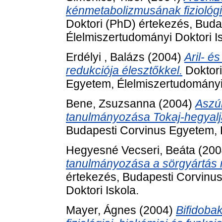
kénmetabolizmusának fiziológia
Doktori (PhD) értekezés, Bud
Élelmiszertudományi Doktori Is
Erdélyi , Balázs
(2004)
Aril- é
redukciója élesztőkkel.
Doktori
Egyetem, Élelmiszertudományi 
Bene, Zsuzsanna
(2004)
Aszú
tanulmányozása Tokaj-hegyalj
Budapesti Corvinus Egyetem, É
Hegyesné Vecseri, Beáta
(200
tanulmányozása a sörgyártás m
értekezés, Budapesti Corvinu
Doktori Iskola.
Mayer, Ágnes
(2004)
Bifidoba