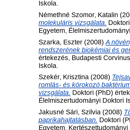
Iskola.
Némethné Szomor, Katalin
(20
molekuláris vizsgálata.
Doktori
Egyetem, Élelmiszertudományi 
Szarka, Eszter
(2008)
A növén
rendszerének biokémiai és gene
értekezés, Budapesti Corvinu
Iskola.
Szekér, Krisztina
(2008)
Tejsa
romlás- és kórokozó baktériu
vizsgálata.
Doktori (PhD) érte
Élelmiszertudományi Doktori Is
Jakusné Sári, Szilvia
(2008)
T
paprikahajtatásban.
Doktori (P
Egyetem, Kertészettudományi D