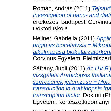
Román, András
(2011)
Tejsavó
Investigation of nano- and diafi
értekezés, Budapesti Corvinu
Doktori Iskola.
Hellner, Gabriella
(2011)
Appli
origin as biocatalysts = Mikrobi
alkalmazása biokatalizátorként
Corvinus Egyetem, Élelmiszert
Sáfrány, Judit
(2011)
Az UV-B j
vizsgálata Arabidopsis thalian
szerepének jellemzése = Molec
transduction in Arabidopsis th
transcription factor.
Doktori (P
Egyetem, Kertészettudományi D