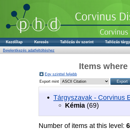
Kezdőlap
Keresés
Tallózás év szerint
Tallózás tárgy
Bejelentkezés adatfeltöltéshez
Items where 
Egy szinttel feljebb
Export mint
Tárgyszavak - Corvinus 
Kémia
(69)
Number of items at this level:
6