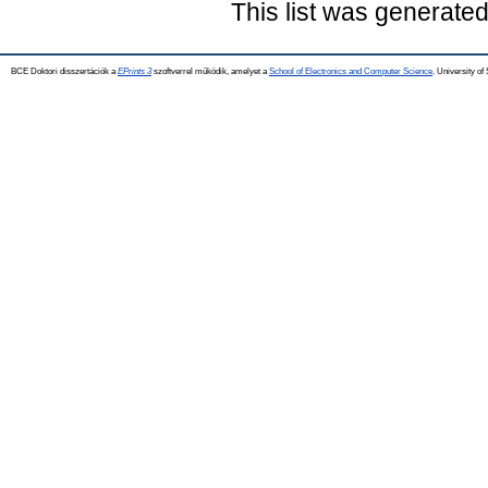
This list was generate
BCE Doktori disszertációk a
EPrints 3
szoftverrel működik, amelyet a
School of Electronics and Computer Science,
University of 