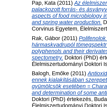
Pap, Kata
(2011)
Az élelmiszer
palackozott forrás- és ásványv
aspects of food microbiology in
and spring water production.
Do
Corvinus Egyetem, Élelmiszert
Rak, Gábor
(2011)
Polifenolo
hármaskvadrupól tömegspektro
polyphenols and their derivate
spectometry.
Doktori (PhD) ér
Élelmiszertudományi Doktori Is
Balogh, Emőke
(2011)
Antioxi
ennek kialakításában szerepet
gyümölcsök esetében = Charact
and determination of some anti
Doktori (PhD) értekezés, Bud
Élelmiszertudományi Doktori Is