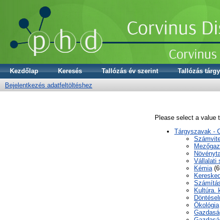
Kezdőlap
Keresés
Tallózás év szerint
Tallózás tárgy
Bejelentkezés adatfeltöltéshez
Please select a value t
Tárgyszavak - 
Számvite
Mezőgaz
Növényta
Vállalati
Kémia
(6
Keresked
Számítás
Kultúra.
Döntésel
Ökológia
Gazdaság
Gazdaság