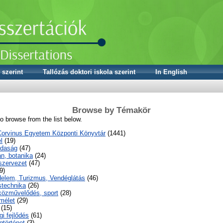
 szerint
Tallózás doktori iskola szerint
In English
Browse by Témakör
o browse from the list below.
Corvinus Egyetem Központi Könyvtár
(1441)
l
(19)
daság
(47)
n, botanika
(24)
 szervezet
(47)
9)
elem, Turizmus, Vendéglátás
(46)
technika
(26)
 közművelődés, sport
(28)
mélet
(29)
(15)
i fejlődés
(61)
történet
(3)