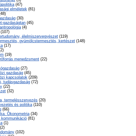
politika
(47)
sági elméletek
(81)
48)
gazdaság
(30)
t-gazdaságtan
(45)
antropológia
(4)
(107)
ertudomány, élelmiszervegyészet
(119)
rmesztés, gyümölcstermesztés, kertészet
(148)
ka
(17)
2)
em
(19)
rőforrás menedzsment
(22)
iógazdaság
(27)
özi gazdaság
(45)
zi kapcsolatok
(209)
ó, tudásgazdaság
(72)
y
(22)
szet
(32)
ka, termelésszervezés
(20)
 vezetés és politika
(110)
g
(66)
ka. Ökonometria
(34)
s kommunikáció
(81)
ia
(1)
(2)
tudomány
(102)