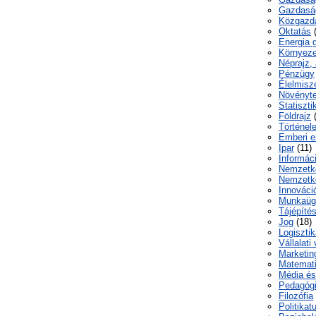
Gazdaság
Közgazda
Oktatás
(
Energia 
Környeze
Néprajz, 
Pénzügy
Élelmisz
Növényte
Statiszti
Földrajz
(
Történel
Emberi e
Ipar
(11)
Informác
Nemzetk
Nemzetkö
Innováci
Munkaüg
Tájépíté
Jog
(18)
Logiszti
Vállalati
Marketin
Matemati
Média é
Pedagóg
Filozófia
Politika