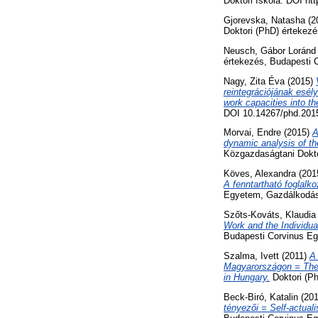
Doktori Iskola. DOI ht
Gjorevska, Natasha
(2
Doktori (PhD) értekez
Neusch, Gábor Loránd
értekezés, Budapesti 
Nagy, Zita Éva
(2015)
reintegrációjának esély
work capacities into th
DOI 10.14267/phd.201
Morvai, Endre
(2015)
A
dynamic analysis of th
Közgazdaságtani Dokto
Köves, Alexandra
(201
A fenntartható foglalk
Egyetem, Gazdálkodást
Szőts-Kováts, Klaudia
Work and the Individu
Budapesti Corvinus Eg
Szalma, Ivett
(2011)
A 
Magyarországon = The ef
in Hungary.
Doktori (Ph
Beck-Biró, Katalin
(20
tényezői = Self-actual