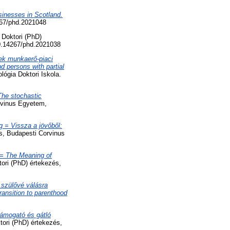
sinesses in Scotland.
267/phd.2021048
Doktori (PhD)
10.14267/phd.2021038
k munkaerő-piaci
d persons with partial
ógia Doktori Iskola.
The stochastic
rvinus Egyetem,
g = Vissza a jövőből:
s, Budapesti Corvinus
 = The Meaning of
ori (PhD) értekezés,
 szülővé válásra
ransition to parenthood
támogató és gátló
ori (PhD) értekezés,