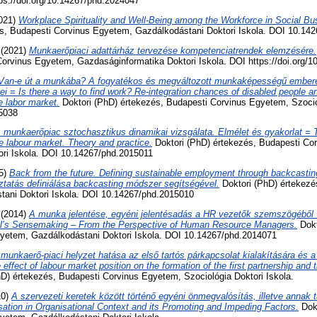
tps://doi.org/10.14267/phd.2024047
021)
Workplace Spirituality and Well-Being among the Workforce in Social Bu
és, Budapesti Corvinus Egyetem, Gazdálkodástani Doktori Iskola. DOI 10.14
(2021)
Munkaerőpiaci adattárház tervezése kompetenciatrendek elemzésére.
Corvinus Egyetem, Gazdaságinformatika Doktori Iskola. DOI https://doi.org/
Van-e út a munkába? A fogyatékos és megváltozott munkaképességű embere
ei = Is there a way to find work? Re-integration chances of disabled people an
e labor market.
Doktori (PhD) értekezés, Budapesti Corvinus Egyetem, Szociol
5038
 munkaerőpiac sztochasztikus dinamikai vizsgálata. Elmélet és gyakorlat = 
e labour market. Theory and practice.
Doktori (PhD) értekezés, Budapesti Co
ri Iskola. DOI 10.14267/phd.2015011
5)
Back from the future. Defining sustainable employment through backcastin
oztatás definiálása backcasting módszer segítségével.
Doktori (PhD) értekezé
ani Doktori Iskola. DOI 10.14267/phd.2015010
(2014)
A munka jelentése, egyéni jelentésadás a HR vezetők szemszögéből
al’s Sensemaking – From the Perspective of Human Resource Managers.
Dokt
yetem, Gazdálkodástani Doktori Iskola. DOI 10.14267/phd.2014071
munkaerő-piaci helyzet hatása az első tartós párkapcsolat kialakítására és a
fect of labour market position on the formation of the first partnership and t
D) értekezés, Budapesti Corvinus Egyetem, Szociológia Doktori Iskola.
10)
A szervezeti keretek között történő egyéni önmegvalósítás, illetve annak 
isation in Organisational Context and its Promoting and Impeding Factors.
Dokt