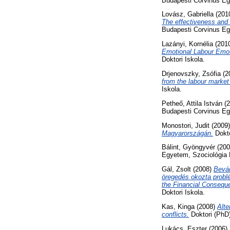
Budapesti Corvinus Eg
Lovász, Gabriella
(201
The effectiveness and r
Budapesti Corvinus Egy
Lazányi, Kornélia
(201
Emotional Labour Emot
Doktori Iskola.
Drjenovszky, Zsófia
(2
from the labour market 
Iskola.
Petheő, Attila István
(2
Budapesti Corvinus Eg
Monostori, Judit
(2009
Magyarországán.
Dokto
Bálint, Gyöngyvér
(20
Egyetem, Szociológia D
Gál, Zsolt
(2008)
Beván
öregedés okozta problé
the Financial Consequ
Doktori Iskola.
Kas, Kinga
(2008)
Alte
conflicts.
Doktori (PhD)
Lukács, Eszter
(2006)