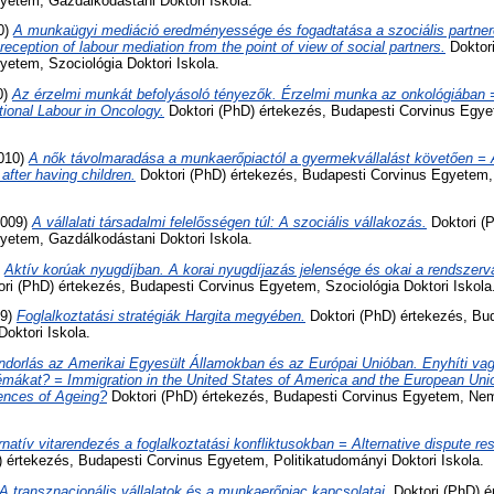
yetem, Gazdálkodástani Doktori Iskola.
0)
A munkaügyi mediáció eredményessége és fogadtatása a szociális partne
eception of labour mediation from the point of view of social partners.
Doktori
etem, Szociológia Doktori Iskola.
0)
Az érzelmi munkát befolyásoló tényezők. Érzelmi munka az onkológiában =
ional Labour in Oncology.
Doktori (PhD) értekezés, Budapesti Corvinus Egy
010)
A nők távolmaradása a munkaerőpiactól a gyermekvállalást követően 
after having children.
Doktori (PhD) értekezés, Budapesti Corvinus Egyetem, 
009)
A vállalati társadalmi felelősségen túl: A szociális vállakozás.
Doktori (
yetem, Gazdálkodástani Doktori Iskola.
)
Aktív korúak nyugdíjban. A korai nyugdíjazás jelensége és okai a rendszerv
ri (PhD) értekezés, Budapesti Corvinus Egyetem, Szociológia Doktori Iskola
09)
Foglalkoztatási stratégiák Hargita megyében.
Doktori (PhD) értekezés, Bu
oktori Iskola.
dorlás az Amerikai Egyesült Államokban és az Európai Unióban. Enyhíti vag
mákat? = Immigration in the United States of America and the European Unio
ences of Ageing?
Doktori (PhD) értekezés, Budapesti Corvinus Egyetem, Ne
rnatív vitarendezés a foglalkoztatási konfliktusokban = Alternative dispute r
 értekezés, Budapesti Corvinus Egyetem, Politikatudományi Doktori Iskola.
A transznacionális vállalatok és a munkaerőpiac kapcsolatai.
Doktori (PhD) é