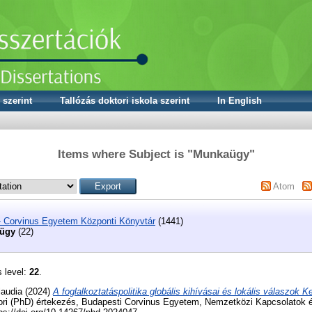
 szerint
Tallózás doktori iskola szerint
In English
Items where Subject is "Munkaügy"
Atom
- Corvinus Egyetem Központi Könyvtár
(1441)
ügy
(22)
s level:
22
.
laudia
(2024)
A foglalkoztatáspolitika globális kihívásai és lokális válaszok 
ri (PhD) értekezés, Budapesti Corvinus Egyetem, Nemzetközi Kapcsolatok é