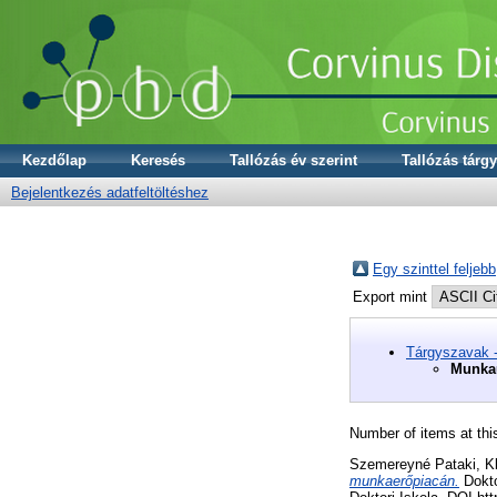
Kezdőlap
Keresés
Tallózás év szerint
Tallózás tárgy
Bejelentkezés adatfeltöltéshez
Egy szinttel feljebb
Export mint
Tárgyszavak 
Munka
Number of items at thi
Szemereyné Pataki, K
munkaerőpiacán.
Dokto