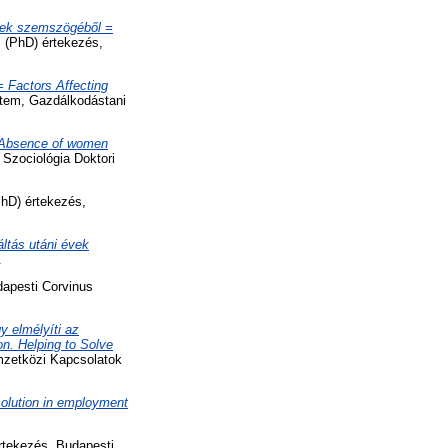
rek szemszögéből =
 (PhD) értekezés,
 Factors Affecting
etem, Gazdálkodástani
= Absence of women
Szociológia Doktori
PhD) értekezés,
áltás utáni évek
.
dapesti Corvinus
y elmélyíti az
n. Helping to Solve
mzetközi Kapcsolatok
esolution in employment
rtekezés, Budapesti