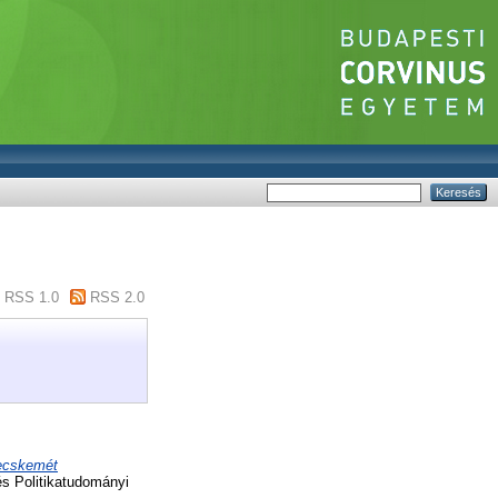
RSS 1.0
RSS 2.0
Kecskemét
s Politikatudományi