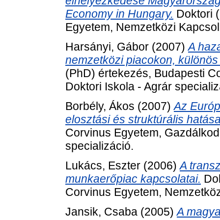
elhelyezkedése Magyarországo
Economy in Hungary.
Doktori 
Egyetem, Nemzetközi Kapcsola
Harsányi, Gábor
(2007)
A haz
nemzetközi piacokon, különös t
(PhD) értekezés, Budapesti C
Doktori Iskola - Agrár specializ
Borbély, Ákos
(2007)
Az Európ
elosztási és struktúrális hatása
Corvinus Egyetem, Gazdálkodás
specializáció.
Lukács, Eszter
(2006)
A transz
munkaerőpiac kapcsolatai.
Dok
Corvinus Egyetem, Nemzetközi
Jansik, Csaba
(2005)
A magyar