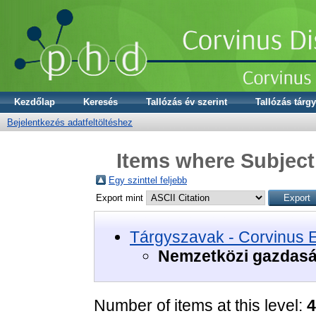
Kezdőlap
Keresés
Tallózás év szerint
Tallózás tárgy
Bejelentkezés adatfeltöltéshez
Items where Subject
Egy szinttel feljebb
Export mint
Tárgyszavak - Corvinus 
Nemzetközi gazdas
Number of items at this level:
4