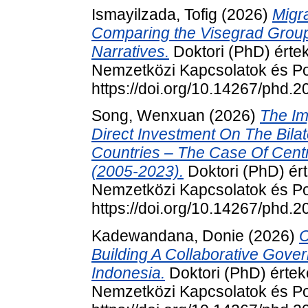
Ismayilzada, Tofig
(2026)
Migra
Comparing the Visegrad Group 
Narratives.
Doktori (PhD) érte
Nemzetközi Kapcsolatok és Pol
https://doi.org/10.14267/phd.
Song, Wenxuan
(2026)
The Im
Direct Investment On The Bila
Countries – The Case Of Cent
(2005-2023).
Doktori (PhD) ér
Nemzetközi Kapcsolatok és Pol
https://doi.org/10.14267/phd.
Kadewandana, Donie
(2026)
C
Building A Collaborative Gover
Indonesia.
Doktori (PhD) érte
Nemzetközi Kapcsolatok és Pol