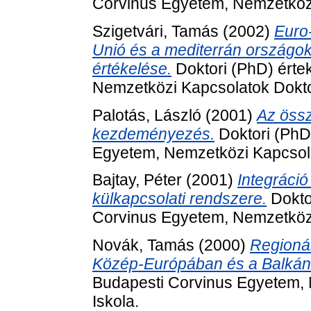
Corvinus Egyetem, Nemzetközi
Szigetvári, Tamás
(2002)
Euro
Unió és a mediterrán országo
értékelése.
Doktori (PhD) érte
Nemzetközi Kapcsolatok Doktor
Palotás, László
(2001)
Az öss
kezdeményezés.
Doktori (PhD
Egyetem, Nemzetközi Kapcsola
Bajtay, Péter
(2001)
Integráció
külkapcsolati rendszere.
Dokto
Corvinus Egyetem, Nemzetközi
Novák, Tamás
(2000)
Regionál
Közép-Európában és a Balkán
Budapesti Corvinus Egyetem, 
Iskola.