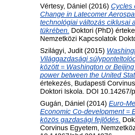
Vértesy, Dániel
(2016)
Cycles 
Change in Latecomer Aerospac
technológiai változás ciklusai
tükrében.
Doktori (PhD) értek
Nemzetközi Kapcsolatok Dokto
Szilágyi, Judit
(2015)
Washingt
Világgazdasági súlyponteltoló
között = Washington or Beijin
power between the United Sta
értekezés, Budapesti Corvinu
Doktori Iskola. DOI 10.14267
Gugán, Dániel
(2014)
Euro-Me
Economic Co-development = E
közös gazdasági fejlődés.
Dokt
Corvinus Egyetem, Nemzetközi