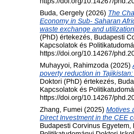
https://doi.org/10.14267/phd.
Buda, Gergely
(2026)
The Chal
Economy in Sub- Saharan Africa
waste exchange and utilization
(PhD) értekezés, Budapesti C
Kapcsolatok és Politikatudomá
https://doi.org/10.14267/phd.
Muhayyoi, Rahimzoda
(2025)
poverty reduction in Tajikistan
Doktori (PhD) értekezés, Bud
Kapcsolatok és Politikatudomá
https://doi.org/10.14267/phd.
Zhang, Fumei
(2025)
Motives 
Direct Investment in the CEE c
Budapesti Corvinus Egyetem,
Politikatudományi Doktori Isko