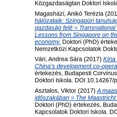
Közgazdaságtan Doktori Isko
Magasházi, Anikó Terézia
(20
hálózataik: Szingapúri tanulsá
gazdaság felé = Transnational 
Lessons from Singapore on the
economy.
Doktori (PhD) értek
Nemzetközi Kapcsolatok Dokto
Vári, Andrea Sára
(2017)
Kína 
China’s development co-operati
értekezés, Budapesti Corvinu
Doktori Iskola. DOI 10.14267
Asztalos, Viktor
(2017)
A maast
időszakában = The Maastricht de
Doktori (PhD) értekezés, Bud
Kapcsolatok Doktori Iskola. 