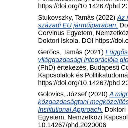
https://doi.org/10.14267/phd.
Stukovszky, Tamás
(2022)
Az 
századi EU járműiparában.
Dok
Corvinus Egyetem, Nemzetközi
Doktori Iskola. DOI https://do
Gerőcs, Tamás
(2021)
Függős
világgazdasági integrációja glo
(PhD) értekezés, Budapesti C
Kapcsolatok és Politikatudomán
https://doi.org/10.14267/phd.
Golovics, József
(2020)
A mig
közgazdaságtani megközelítés
Institutional Approach.
Doktori 
Egyetem, Nemzetközi Kapcsola
10.14267/phd.2020006