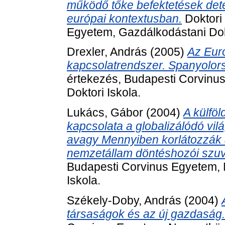
működő tőke befektetések det
európai kontextusban.
Doktori
Egyetem, Gazdálkodástani Dokto
Drexler, András
(2005)
Az Euró
kapcsolatrendszer. Spanyolors
értekezés, Budapesti Corvinu
Doktori Iskola.
Lukács, Gábor
(2004)
A külföl
kapcsolata a globalizálódó vil
avagy Mennyiben korlátozzák a 
nemzetállam döntéshozói szuv
Budapesti Corvinus Egyetem, 
Iskola.
Székely-Doby, András
(2004)
társaságok és az új gazdaság.