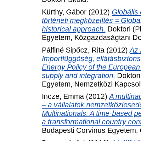
Kürthy, Gábor
(2012)
Globális
történeti megközelítés = Globa
historical approach.
Doktori (P
Egyetem, Közgazdaságtani Dok
Pálfiné Sipőcz, Rita
(2012)
Az 
Importfüggőség, ellátásbiztons
Energy Policy of the European
supply and integration.
Doktori
Egyetem, Nemzetközi Kapcsola
Incze, Emma
(2012)
A multina
– a vállalatok nemzetköziesed
Multinationals: A time-based per
a transformational country cont
Budapesti Corvinus Egyetem, G