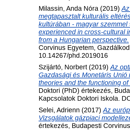
Milassin, Anda Nóra
(2019)
Az
megtapasztalt kulturális eltér
kultúrában - magyar szemmel = I
experienced in cross-cultural i
from a Hungarian perspective.
Corvinus Egyetem, Gazdálkodá
10.14267/phd.2019016
Szijártó, Norbert
(2019)
Az opt
Gazdasági és Monetáris Unió
theories and the functioning 
Doktori (PhD) értekezés, Bud
Kapcsolatok Doktori Iskola. 
Selei, Adrienn
(2017)
Az európ
Vizsgálatok gázpiaci modellez
értekezés, Budapesti Corvinus