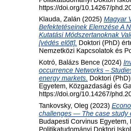
https://doi.org/10.14267/phd.
Klauda, Zalán
(2025)
Magyar V
Befektetéseinek Elemzése A 
Kutatási Módszertanoknak Val
[védés előtt].
Doktori (PhD) ér
Nemzetközi Kapcsolatok és Pol
Kotró, Balázs Bence
(2024)
In
occurrence Networks – Studies
energy markets.
Doktori (PhD)
Egyetem, Közgazdasági és Gaz
https://doi.org/10.14267/phd.
Tankovsky, Oleg
(2023)
Econom
challenges — The case study o
Budapesti Corvinus Egyetem,
Politikatudományi Doktori Isko