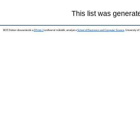
This list was genera
BCE Doktori disszertációk a
EPrints 3
szoftverrel működik, amelyet a
School of Electronics and Computer Science,
University of 