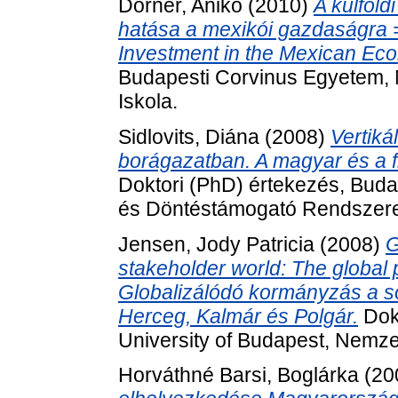
Dorner, Anikó
(2010)
A külföld
hatása a mexikói gazdaságra = 
Investment in the Mexican Ec
Budapesti Corvinus Egyetem, 
Iskola.
Sidlovits, Diána
(2008)
Vertiká
borágazatban. A magyar és a f
Doktori (PhD) értekezés, Buda
és Döntéstámogató Rendszerek
Jensen, Jody Patricia
(2008)
G
stakeholder world: The global 
Globalizálódó kormányzás a so
Herceg, Kalmár és Polgár.
Dokt
University of Budapest, Nemze
Horváthné Barsi, Boglárka
(20