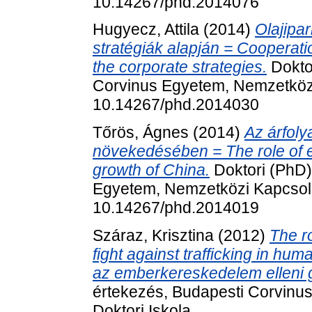
10.14267/phd.2014076
Hugyecz, Attila
(2014)
Olajipar
stratégiák alapján = Cooperatio
the corporate strategies.
Dokto
Corvinus Egyetem, Nemzetközi
10.14267/phd.2014030
Tőrös, Ágnes
(2014)
Az árfoly
növekedésében = The role of e
growth of China.
Doktori (PhD)
Egyetem, Nemzetközi Kapcsola
10.14267/phd.2014019
Száraz, Krisztina
(2012)
The r
fight against trafficking in h
az emberkereskedelem elleni g
értekezés, Budapesti Corvinu
Doktori Iskola.