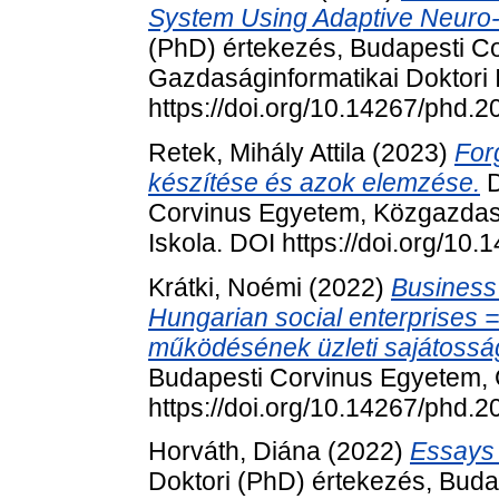
System Using Adaptive Neuro-
(PhD) értekezés, Budapesti C
Gazdaságinformatikai Doktori 
https://doi.org/10.14267/phd.
Retek, Mihály Attila
(2023)
For
készítése és azok elemzése.
D
Corvinus Egyetem, Közgazdasá
Iskola. DOI https://doi.org/10
Krátki, Noémi
(2022)
Business 
Hungarian social enterprises =
működésének üzleti sajátossá
Budapesti Corvinus Egyetem, 
https://doi.org/10.14267/phd.
Horváth, Diána
(2022)
Essays 
Doktori (PhD) értekezés, Bud