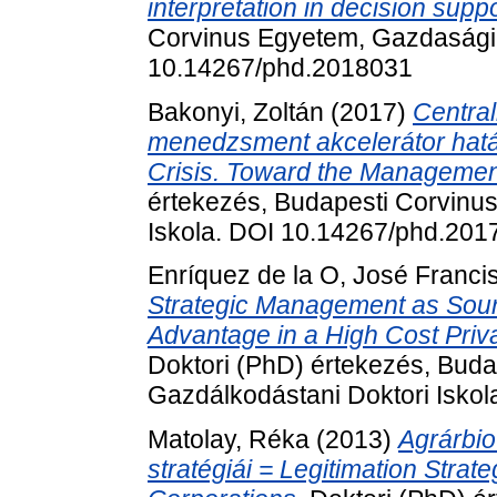
interpretation in decision suppo
Corvinus Egyetem, Gazdaságin
10.14267/phd.2018031
Bakonyi, Zoltán
(2017)
Central
menedzsment akcelerátor hatás
Crisis. Toward the Management
értekezés, Budapesti Corvinu
Iskola. DOI 10.14267/phd.201
Enríquez de la O, José Franci
Strategic Management as Sour
Advantage in a High Cost Priva
Doktori (PhD) értekezés, Bud
Gazdálkodástani Doktori Isko
Matolay, Réka
(2013)
Agrárbio
stratégiái = Legitimation Strat