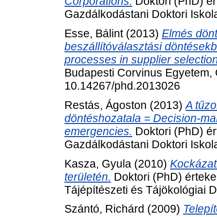
Corporations.
Doktori (PhD) é
Gazdálkodástani Doktori Isko
Esse, Bálint
(2013)
Elmés dönt
beszállítóválasztási döntésekb
processes in supplier selectio
Budapesti Corvinus Egyetem, 
10.14267/phd.2013026
Restás, Ágoston
(2013)
A tűzo
döntéshozatala = Decision-maki
emergencies.
Doktori (PhD) é
Gazdálkodástani Doktori Isko
Kasza, Gyula
(2010)
Kockázat
területén.
Doktori (PhD) értek
Tájépítészeti és Tájökológiai D
Szántó, Richárd
(2009)
Telepít