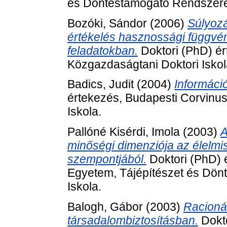
és Döntéstámogató Rendszerek
Bozóki, Sándor
(2006)
Súlyozá
értékelés hasznossági függvé
feladatokban.
Doktori (PhD) ér
Közgazdaságtani Doktori Iskol
Badics, Judit
(2004)
Informáci
értekezés, Budapesti Corvinu
Iskola.
Pallóné Kisérdi, Imola
(2003)
A
minőségi dimenziója az élel
szempontjából.
Doktori (PhD) 
Egyetem, Tájépítészet és Dön
Iskola.
Balogh, Gábor
(2003)
Racionál
társadalombiztosításban.
Dokto