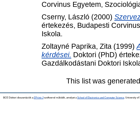
Corvinus Egyetem, Szociológia
Cserny, László
(2000)
Szervez
értekezés, Budapesti Corvinu
Iskola.
Zoltayné Paprika, Zita
(1999)
A
kérdései.
Doktori (PhD) érteke
Gazdálkodástani Doktori Iskol
This list was generate
BCE Doktori disszertációk a
EPrints 3
szoftverrel működik, amelyet a
School of Electronics and Computer Science,
University of 