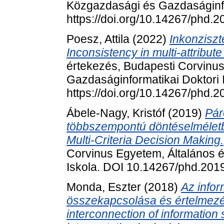
Közgazdasági és Gazdaságinfo
https://doi.org/10.14267/phd.
Poesz, Attila
(2022)
Inkonziszt
Inconsistency in multi-attribut
értekezés, Budapesti Corvinu
Gazdaságinformatikai Doktori 
https://doi.org/10.14267/phd.
Ábele-Nagy, Kristóf
(2019)
Pár
többszempontú döntéselméletb
Multi-Criteria Decision Making.
Corvinus Egyetem, Általános é
Iskola. DOI 10.14267/phd.201
Monda, Eszter
(2018)
Az info
összekapcsolása és értelmez
interconnection of information