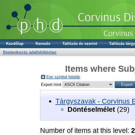
Kezdőlap
Keresés
Tallózás év szerint
Tallózás tárgy
Bejelentkezés adatfeltöltéshez
Items where Subj
Egy szinttel feljebb
Export mint
Tárgyszavak - Corvinus 
Döntéselmélet
(29)
Number of items at this level:
2