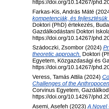
https://doi.org/10.14267/phd.
Farkas-Kis, András Máté
(202
kompetenciák, és fejlesztésük
Doktori (PhD) értekezés, Bud
Gazdálkodástani Doktori Iskol
https://doi.org/10.14267/phd.
Szádoczki, Zsombor
(2024)
Pr
theoretic approach.
Doktori (P
Egyetem, Közgazdasági és Gaz
https://doi.org/10.14267/phd.
Veress, Tamás Attila
(2024)
Co
Challenges of the Anthropocen
Corvinus Egyetem, Gazdálkodá
https://doi.org/10.14267/phd.
Asemi, Asefeh
(2023)
A Novel