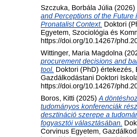
Szczuka, Borbála Júlia
(2026)
and Perceptions of the Future
Pronatalist Context.
Doktori (P
Egyetem, Szociológia és Komm
https://doi.org/10.14267/phd.
Wittinger, Maria Magdolna
(20
procurement decisions and bal
tool.
Doktori (PhD) értekezés,
Gazdálkodástani Doktori Iskol
https://doi.org/10.14267/phd.
Boros, Kitti
(2025)
A döntéshoza
tudományos konferenciák részt
desztináció szerepe a tudomá
fogyasztói választásában.
Dokt
Corvinus Egyetem, Gazdálkodá