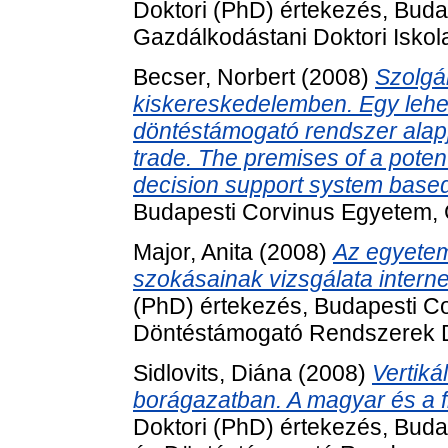
Doktori (PhD) értekezés, Bud
Gazdálkodástani Doktori Iskol
Becser, Norbert
(2008)
Szolgá
kiskereskedelemben. Egy lehe
döntéstámogató rendszer alapjai
trade. The premises of a pote
decision support system based 
Budapesti Corvinus Egyetem, G
Major, Anita
(2008)
Az egyetemi
szokásainak vizsgálata intern
(PhD) értekezés, Budapesti Co
Döntéstámogató Rendszerek Do
Sidlovits, Diána
(2008)
Vertiká
borágazatban. A magyar és a f
Doktori (PhD) értekezés, Buda