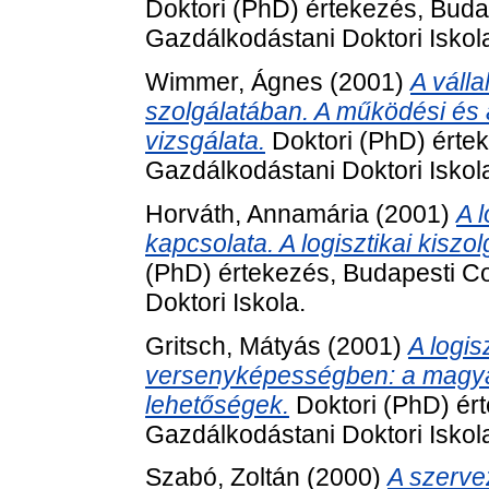
Doktori (PhD) értekezés, Bud
Gazdálkodástani Doktori Iskol
Wimmer, Ágnes
(2001)
A válla
szolgálatában. A működési és 
vizsgálata.
Doktori (PhD) érte
Gazdálkodástani Doktori Iskol
Horváth, Annamária
(2001)
A 
kapcsolata. A logisztikai kiszo
(PhD) értekezés, Budapesti C
Doktori Iskola.
Gritsch, Mátyás
(2001)
A logis
versenyképességben: a magyar v
lehetőségek.
Doktori (PhD) ér
Gazdálkodástani Doktori Iskol
Szabó, Zoltán
(2000)
A szervez