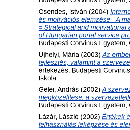
Budapesti Corvinus Egyetem, S
Csendes, István
(2004)
Intern
és motivációs elemzése - A mag
= Strategical and motivational 
of Hungarian portal service pr
Budapesti Corvinus Egyetem, G
Ujhelyi, Mária
(2003)
Az ember
fejlesztés, valamint a szerveze
értekezés, Budapesti Corvinu
Iskola.
Gelei, András
(2002)
A szervez
megközelítése: a szervezetfejl
Budapesti Corvinus Egyetem, G
Lázár, László
(2002)
Értékek é
felhasználás leképzése és ele