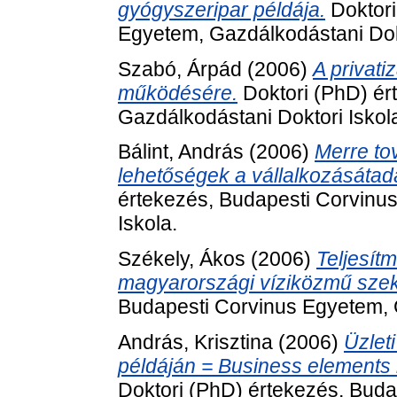
gyógyszeripar példája.
Doktori
Egyetem, Gazdálkodástani Dokt
Szabó, Árpád
(2006)
A privati
működésére.
Doktori (PhD) ér
Gazdálkodástani Doktori Iskol
Bálint, András
(2006)
Merre to
lehetőségek a vállalkozásátad
értekezés, Budapesti Corvinu
Iskola.
Székely, Ákos
(2006)
Teljesít
magyarországi víziközmű szek
Budapesti Corvinus Egyetem, G
András, Krisztina
(2006)
Üzlet
példáján = Business elements i
Doktori (PhD) értekezés, Bud