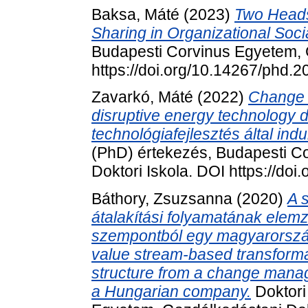
Baksa, Máté
(2023)
Two Heads
Sharing in Organizational Soci
Budapesti Corvinus Egyetem, 
https://doi.org/10.14267/phd.
Zavarkó, Máté
(2022)
Change 
disruptive energy technology 
technológiafejlesztés által ind
(PhD) értekezés, Budapesti C
Doktori Iskola. DOI https://do
Báthory, Zsuzsanna
(2020)
A 
átalakítási folyamatának ele
szempontból egy magyarországi 
value stream-based transforma
structure from a change mana
a Hungarian company.
Doktori