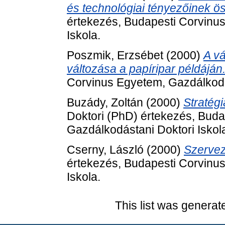
és technológiai tényezőinek ö
értekezés, Budapesti Corvinu
Iskola.
Poszmik, Erzsébet
(2000)
A vá
változása a papíripar példáján
Corvinus Egyetem, Gazdálkodás
Buzády, Zoltán
(2000)
Stratég
Doktori (PhD) értekezés, Bud
Gazdálkodástani Doktori Iskol
Cserny, László
(2000)
Szervez
értekezés, Budapesti Corvinu
Iskola.
This list was genera