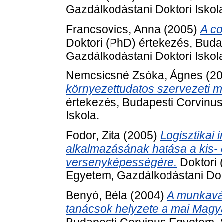
Gazdálkodástani Doktori Iskol
Francsovics, Anna
(2005)
A co
Doktori (PhD) értekezés, Bud
Gazdálkodástani Doktori Iskol
Nemcsicsné Zsóka, Ágnes
(2
környezettudatos szervezeti 
értekezés, Budapesti Corvinu
Iskola.
Fodor, Zita
(2005)
Logisztikai
alkalmazásának hatása a kis-
versenyképességére.
Doktori 
Egyetem, Gazdálkodástani Dokt
Benyó, Béla
(2004)
A munkavál
tanácsok helyzete a mai Magy