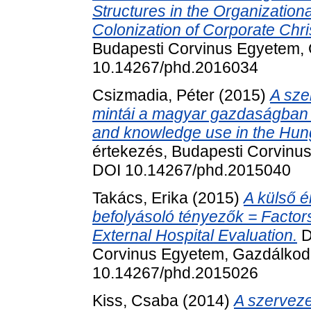
Structures in the Organizationa
Colonization of Corporate Chr
Budapesti Corvinus Egyetem, 
10.14267/phd.2016034
Csizmadia, Péter
(2015)
A sze
mintái a magyar gazdaságban =
and knowledge use in the Hun
értekezés, Budapesti Corvinus
DOI 10.14267/phd.2015040
Takács, Erika
(2015)
A külső é
befolyásoló tényezők = Factors 
External Hospital Evaluation.
D
Corvinus Egyetem, Gazdálkodá
10.14267/phd.2015026
Kiss, Csaba
(2014)
A szerveze