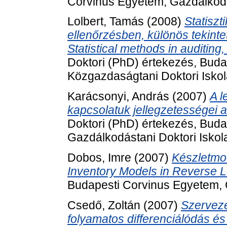
Corvinus Egyetem, Gazdálkodás
Lolbert, Tamás
(2008)
Statiszt
ellenőrzésben, különös tekinte
Statistical methods in auditing,
Doktori (PhD) értekezés, Bud
Közgazdaságtani Doktori Iskol
Karácsonyi, András
(2007)
A l
kapcsolatuk jellegzetességei 
Doktori (PhD) értekezés, Bud
Gazdálkodástani Doktori Iskol
Dobos, Imre
(2007)
Készletmod
Inventory Models in Reverse Lo
Budapesti Corvinus Egyetem, G
Csedő, Zoltán
(2007)
Szerveze
folyamatos differenciálódás és