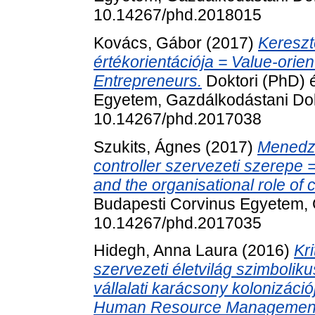
10.14267/phd.2018015
Kovács, Gábor
(2017)
Kereszt
értékorientációja = Value-orien
Entrepreneurs.
Doktori (PhD) 
Egyetem, Gazdálkodástani Dokt
10.14267/phd.2017038
Szukits, Ágnes
(2017)
Menedzs
controller szervezeti szerepe
and the organisational role of c
Budapesti Corvinus Egyetem, 
10.14267/phd.2017035
Hidegh, Anna Laura
(2016)
Kr
szervezeti életvilág szimbolik
vállalati karácsony kolonizáció
Human Resource Management.