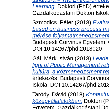
Learning.
Doktori (PhD) értek
Gazdálkodástani Doktori Isko
Szmodics, Péter
(2018)
Evalua
based on business process ma
mérése folyamatmenedzsment
Budapesti Corvinus Egyetem, G
DOI 10.14267/phd.2018020
Gál, Márk István
(2018)
Leader
light of Public Management re
kultúra, a közmenedzsment re
értekezés, Budapesti Corvinus
Iskola. DOI 10.14267/phd.201
Taródy, Dávid
(2018)
Kontextu
középvállalatokban.
Doktori (P
Egyetem, Gazdálkodástani Dokt