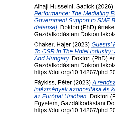
Alhaji Husseini, Sadick
(2026)
Performance: The Mediating Ef
Government Support to SME Bu
defense].
Doktori (PhD) érteke
Gazdálkodástani Doktori Iskol
Chaker, Hajer
(2023)
Guests’ 
To CSR In The Hotel Industry:
And Hungary.
Doktori (PhD) é
Gazdálkodástani Doktori Iskol
https://doi.org/10.14267/phd.
Fáykiss, Péter
(2023)
A rendsz
intézmények azonosítása és k
az Európai Unióban.
Doktori (
Egyetem, Gazdálkodástani Dokt
https://doi.org/10.14267/phd.