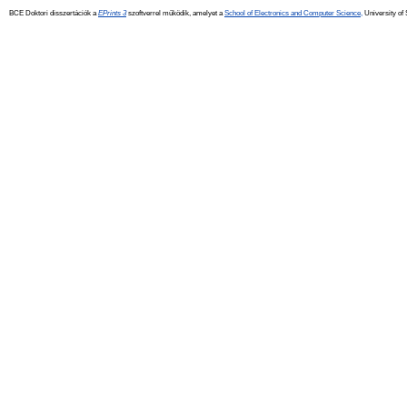
BCE Doktori disszertációk a
EPrints 3
szoftverrel működik, amelyet a
School of Electronics and Computer Science,
University of 