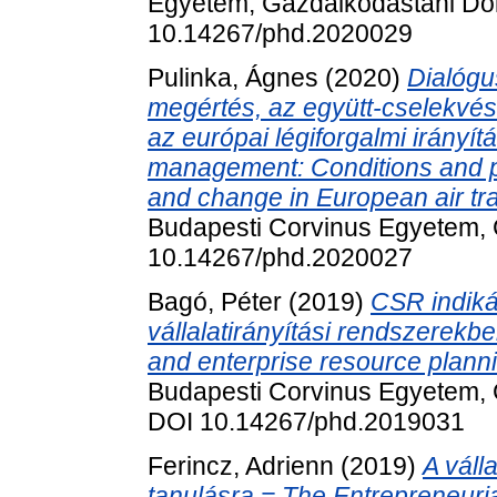
Egyetem, Gazdálkodástani Dokt
10.14267/phd.2020029
Pulinka, Ágnes
(2020)
Dialógu
megértés, az együtt-cselekvés 
az európai légiforgalmi irányí
management: Conditions and pos
and change in European air traf
Budapesti Corvinus Egyetem, 
10.14267/phd.2020027
Bagó, Péter
(2019)
CSR indiká
vállalatirányítási rendszerekb
and enterprise resource plann
Budapesti Corvinus Egyetem, G
DOI 10.14267/phd.2019031
Ferincz, Adrienn
(2019)
A váll
tanulásra = The Entrepreneuri