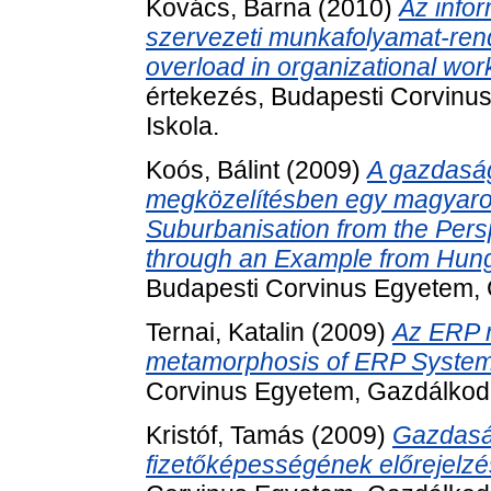
Kovács, Barna
(2010)
Az info
szervezeti munkafolyamat-ren
overload in organizational wor
értekezés, Budapesti Corvinu
Iskola.
Koós, Bálint
(2009)
A gazdaság
megközelítésben egy magyaror
Suburbanisation from the Per
through an Example from Hung
Budapesti Corvinus Egyetem, G
Ternai, Katalin
(2009)
Az ERP 
metamorphosis of ERP System
Corvinus Egyetem, Gazdálkodás
Kristóf, Tamás
(2009)
Gazdasá
fizetőképességének előrejelzé