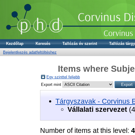
Kezdőlap
Keresés
Tallózás év szerint
Tallózás tárgy
Bejelentkezés adatfeltöltéshez
Items where Subjec
Egy szinttel feljebb
Export mint
Tárgyszavak - Corvinus 
Vállalati szervezet
(4
Number of items at this level:
4