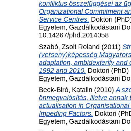
konfliktus összefüggései az ü
Organizational Commitment an
Service Centres.
Doktori (PhD)
Egyetem, Gazdálkodástani Dokt
10.14267/phd.2014058
Szabó, Zsolt Roland
(2011)
St
(verseny)képesség Magyarorsz
adaptation, ambidexterity and
1992 and 2010.
Doktori (PhD) 
Egyetem, Gazdálkodástani Dokt
Beck-Biró, Katalin
(2010)
A sze
önmegvalósítás, illetve annak 
actualisation in Organisationa
Impeding Factors.
Doktori (Ph
Egyetem, Gazdálkodástani Dokt