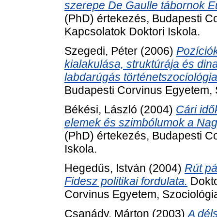
szerepe De Gaulle tábornok E
(PhD) értekezés, Budapesti C
Kapcsolatok Doktori Iskola.
Szegedi, Péter
(2006)
Pozíciók
kialakulása, struktúrája és din
labdarúgás történetszociológi
Budapesti Corvinus Egyetem, S
Békési, László
(2004)
Cári idő
elemek és szimbólumok a Nag
(PhD) értekezés, Budapesti Co
Iskola.
Hegedűs, István
(2004)
Rút pá
Fidesz politikai fordulata.
Dokto
Corvinus Egyetem, Szociológia
Csanády, Márton
(2003)
A dél