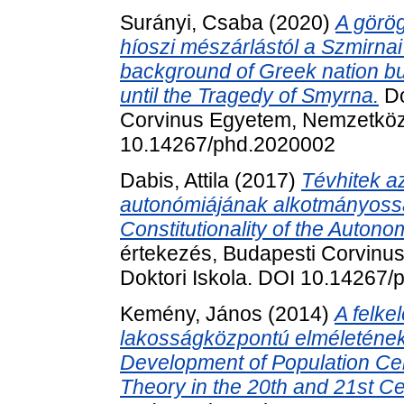
Surányi, Csaba
(2020)
A görög
híoszi mészárlástól a Szmirnai 
background of Greek nation bu
until the Tragedy of Smyrna.
Do
Corvinus Egyetem, Nemzetközi
10.14267/phd.2020002
Dabis, Attila
(2017)
Tévhitek a
autonómiájának alkotmányossá
Constitutionality of the Autono
értekezés, Budapesti Corvinu
Doktori Iskola. DOI 10.14267
Kemény, János
(2014)
A felke
lakosságközpontú elméletének
Development of Population Ce
Theory in the 20th and 21st Ce