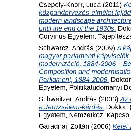
Csepely-Knorr, Luca
(2011)
Ko
közparktervezés-elmélet fejlő
modern landscape architecture.
until the end of the 1930s.
Dokt
Corvinus Egyetem, Tájépítészet
Schwarcz, András
(2009)
A ké
magyar parlamenti képviselők ö
modernizáció, 1884-2006 = Bel
Composition and modernisatio
Parliament, 1884-2006.
Doktor
Egyetem, Politikatudományi Dok
Schweitzer, András
(2006)
Az 
a Jeruzsálem-kérdés.
Doktori 
Egyetem, Nemzetközi Kapcsola
Garadnai, Zoltán
(2006)
Kelet