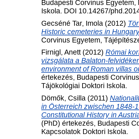
Budapesti Corvinus Egyetem, 
Iskola. DOI 10.14267/phd.201
Gecséné Tar, Imola
(2012)
Tör
Historic cemeteries in Hungary
Corvinus Egyetem, Tájépítészet
Firnigl, Anett
(2012)
Római kori
vizsgálata a Balaton-felvidéken
environment of Roman villas o
értekezés, Budapesti Corvinus
Tájökológiai Doktori Iskola.
Dömők, Csilla
(2011)
National
in Österreich zwischen 1848-1
Constitutional History in Austr
(PhD) értekezés, Budapesti C
Kapcsolatok Doktori Iskola.