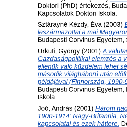
Doktori (PhD) értekezés, Bud
Kapcsolatok Doktori Iskola.
Sztárayné Kézdy, Éva
(2003)
leszármazottai a mai Magyaro
Budapesti Corvinus Egyetem, S
Urkuti, György
(2001)
A valuta
Gazdaságpolitikai elemzés a v
ellenük való küzdelem lehet sé
második világháború után előf
példájával (Finnország, 1990-
Budapesti Corvinus Egyetem, 
Iskola.
Joó, András
(2001)
Három nag
1900-1914: Nagy-Britannia, N
kapcsolatai és ezek háttere.
Do