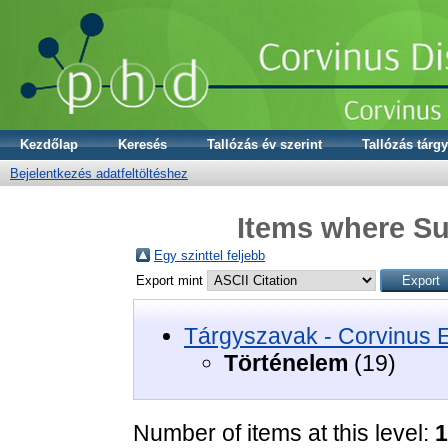
Kezdőlap
Keresés
Tallózás év szerint
Tallózás tárgy
Bejelentkezés adatfeltöltéshez
Items where Su
Egy szinttel feljebb
Export mint
Tárgyszavak - Corvinus 
Történelem
(19)
Number of items at this level:
1