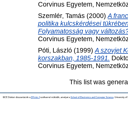
Corvinus Egyetem, Nemzetközi
Szemlér, Tamás
(2000)
A fran
politika kulcskérdései tükréb
Folyamatosság vagy változás
Corvinus Egyetem, Nemzetközi
Póti, László
(1999)
A szovjet K
korszakban, 1985-1991.
Dokto
Corvinus Egyetem, Nemzetközi
This list was gener
BCE Doktori disszertációk a
EPrints 3
szoftverrel működik, amelyet a
School of Electronics and Computer Science,
University of 