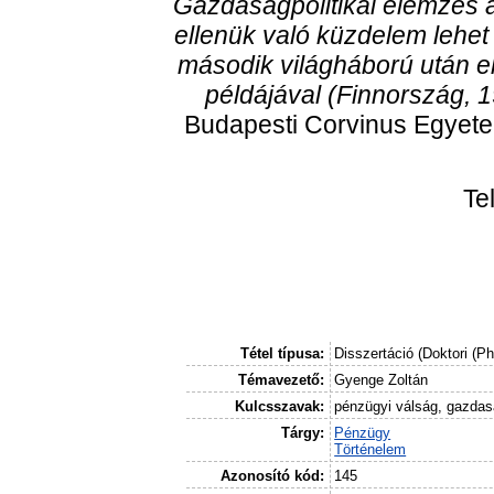
Gazdaságpolitikai elemzés a
ellenük való küzdelem lehet 
második világháború után el
példájával (Finnország, 
Budapesti Corvinus Egyete
Te
Tétel típusa:
Disszertáció (Doktori (P
Témavezető:
Gyenge Zoltán
Kulcsszavak:
pénzügyi válság, gazdasá
Tárgy:
Pénzügy
Történelem
Azonosító kód:
145