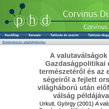
Kezdőlap
Keresés
Tallózás év szerint
Tallózás tárgy
Bejelentkezés adatfeltöltéshez
A valutaválságok 
Gazdaságpolitikai 
természetéről és az 
ségeiről a fejlett 
világháború után elő
válság példájáva
Urkuti, György
(2001)
A val