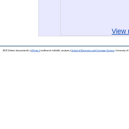
View 
BCE Doktori disszertációk a
EPrints 3
szoftverrel működik, amelyet a
School of Electronics and Computer Science,
University of 