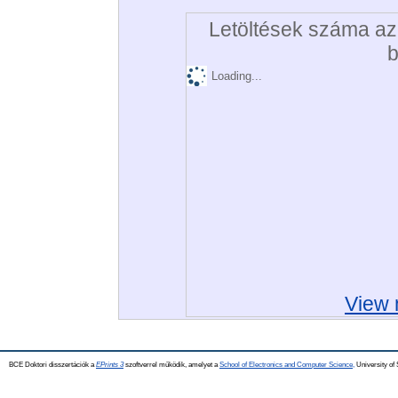
Letöltések száma az 
b
Loading...
View 
BCE Doktori disszertációk a
EPrints 3
szoftverrel működik, amelyet a
School of Electronics and Computer Science,
University of 