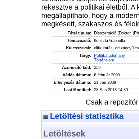
rekesztve a politikai életből. A
megállapítható, hogy a moder
megkésett, szakaszos és félol
Tétel típusa:
Disszertáció (Doktori (P
Témavezető:
Ilonszki Gabriella
Kulcsszavak:
elitkutatás, országgyűlés
Tárgy:
Politikatudomány
Történelem
Azonosító kód:
339
Védés dátuma:
6 február 2009
Elhelyezés dátuma:
21 Jan 2009
Last Modified:
28 Sep 2013 14:39
Csak a repozitó
Letöltési statisztika
Letöltések