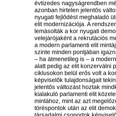
évtizedes nagyságrendben mér
azonban hirtelen jelentős válto
nyugati fejlődést meghaladó ü
elit modernizációja. A rendsze
lemásolták a kor nyugati demo
velejárójaként a rekrutációs
a modern parlamenti elit mintáj
szinte minden pontjában igazn
– ha átmenetileg is – a modern
alatt pedig az elit konzerválni 
ciklusokon belül erős volt a k
képviselők tulajdonságait teki
jelentős változást hoztak mind
kialakuló parlamenti elit köze
mintához, mint az azt megelő
töréspontok után az elit demok
társadalmi csoportok képviselő