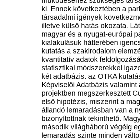
működéséhez szükséges társ
ki. Ennek következtében a par
társadalmi igények következmé
illetve külső hatás okozata. L
magyar és a nyugat-európai p
kialakulásuk hátterében igencsa
kutatás a szakirodalom elemz
kvantitatív adatok feldolgozásá
statisztikai módszerekkel igaz
két adatbázis: az OTKA kutatás
Képviselői Adatbázis valamint
projektben megszerkesztett C
első hipotézis, miszerint a ma
állandó lemaradásban van a n
bizonyítottnak tekinthető. Ma
második világháború végéig eg
lemaradás szinte minden válto