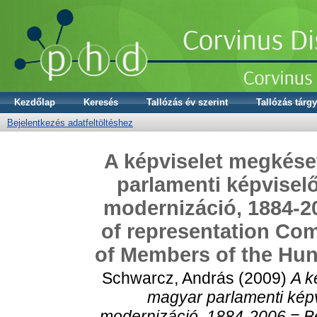
Kezdőlap
Keresés
Tallózás év szerint
Tallózás tárgy
Bejelentkezés adatfeltöltéshez
A képviselet megkése
parlamenti képviselő
modernizáció, 1884-2
of representation Co
of Members of the Hun
Schwarcz, András
(2009)
A k
magyar parlamenti képvi
modernizáció, 1884-2006 = Be