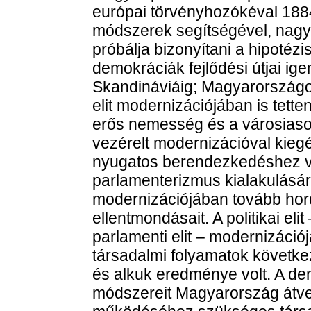
európai törvényhozókéval 1884
módszerek segítségével, nagyr
próbálja bizonyítani a hipotézise
demokráciák fejlődési útjai i
Skandináviáig; Magyarországon 
elit modernizációjában is tett
erős nemesség és a városiaso
vezérelt modernizációval kiegé
nyugatos berendezkedéshez vez
parlamenterizmus kialakulásár
modernizációjában tovább hord
ellentmondásait. A politikai el
parlamenti elit – modernizáci
társadalmi folyamatok követke
és alkuk eredménye volt. A de
módszereit Magyarország átve