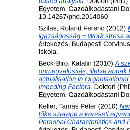
based analysis.
Doktori (PhD) 
Egyetem, Gazdálkodástani Dokt
10.14267/phd.2014060
Szilas, Roland Ferenc
(2012)
igazságosság = Work stress and
értekezés, Budapesti Corvinu
Iskola.
Beck-Biró, Katalin
(2010)
A sze
önmegvalósítás, illetve annak 
actualisation in Organisationa
Impeding Factors.
Doktori (Ph
Egyetem, Gazdálkodástani Dokt
Keller, Tamás Péter
(2010)
Nem
tőke szerepe a kereseti egye
Personal Characteristics and E
értekezés, Budapesti Corvinus