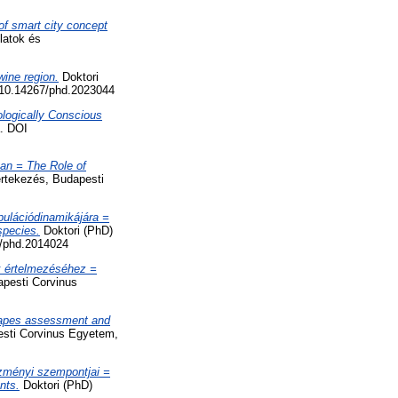
f smart city concept
latok és
ine region.
Doktori
g/10.14267/phd.2023044
ologically Conscious
a. DOI
ban = The Role of
értekezés, Budapesti
pulációdinamikájára =
species.
Doktori (PhD)
7/phd.2014024
k értelmezéséhez =
apesti Corvinus
scapes assessment and
esti Corvinus Egyetem,
tézményi szempontjai =
nts.
Doktori (PhD)