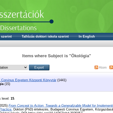
 szerint
Tallózás doktori iskola szerint
In English
Items where Subject is "Ökológia"
Atom
- Corvinus Egyetem Központi Könyvtár
(1441)
ia
(15)
s level:
15
.
2025)
From Concept to Action: Towards a Generalizable Model for Implement
ractice.
Doktori (PhD) értekezés, Budapesti Corvinus Egyetem, Közgazdasá