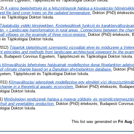
orvinus Egyetem, Tájépítészeti és Tájökológiai Doktori Iskola.
12)
A városi beépítettség és a felszíntípusok hatása a kisugárzási hőmérsékle
and the land cover types on the radiated temperature.
Doktori (PhD) értekezés
 és Tájökológiai Doktori Iskola.
Tájalakulás vidéki térségekben. Kistelepülések funkció és karakterváltozása
án. = Landscape transformation in rural areas. Connections between the chan
all villages on the example of three micro-regions.
Doktori (PhD) értekezés, 
 és Tájökológiai Doktori Iskola.
2012)
Tópartok tájépítészeti szempontú vizsgálati elvei és módszerei a Velen
 principles and methods from landscape architectural viewpoint by the exam
s, Budapesti Corvinus Egyetem, Tájépítészeti és Tájökológiai Doktori Iskola.
 klímaváltozás lehetséges hatásainak modellezése dunai fitoplankton adatso
s of climate change based on a Danubian phytoplankton database.
Doktori (Ph
etem, Tájépítészeti és Tájökológiai Doktori Iskola.
2011)
Klímaváltozási jelenségek modellezése egy elméleti vízi ökoszisztémáb
change in a theoretical aquatic ecosystem.
Doktori (PhD) értekezés, Budapes
lógiai Doktori Iskola.
1)
Minőségügyi rendszerek hatása a magyar zöldség- és gyümölcstermesztésr
ruit and vegetables production.
Doktori (PhD) értekezés, Budapesti Corvinu
lógiai Doktori Iskola.
This list was generated on
Fri Aug 