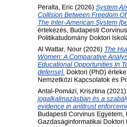
Peralta, Eric
(2026)
System An
Collision Between Freedom Of
The Inter-American System [be
értekezés, Budapesti Corvinu
Politikatudomány Doktori Iskol
Al Wattar, Nour
(2026)
The Hu
Women: A Comparative Analys
Educational Opportunities In 
defense].
Doktori (PhD) érteke
Nemzetközi Kapcsolatok és Pol
Antal-Pomázi, Krisztina
(2021
jogalkalmazásban és a szabál
evidence in antitrust enforcem
Budapesti Corvinus Egyetem,
Gazdaságinformatikai Doktori 