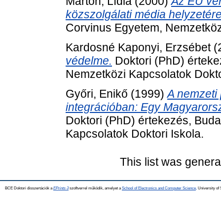
Márton, Lídia
(2000)
Az EU ve
közszolgálati média helyzetére
Corvinus Egyetem, Nemzetközi
Kardosné Kaponyi, Erzsébet
(
védelme.
Doktori (PhD) érteke
Nemzetközi Kapcsolatok Doktor
Győri, Enikő
(1999)
A nemzeti
integrációban: Egy Magyarors
Doktori (PhD) értekezés, Bud
Kapcsolatok Doktori Iskola.
This list was gener
BCE Doktori disszertációk a
EPrints 3
szoftverrel működik, amelyet a
School of Electronics and Computer Science,
University of 