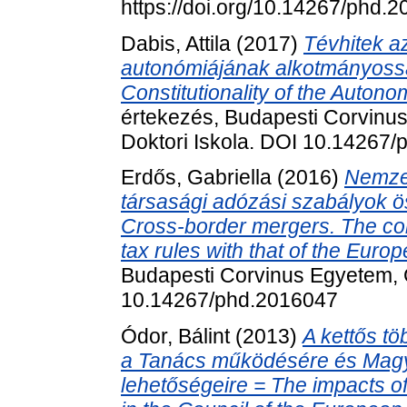
https://doi.org/10.14267/phd.
Dabis, Attila
(2017)
Tévhitek a
autonómiájának alkotmányossá
Constitutionality of the Autono
értekezés, Budapesti Corvinu
Doktori Iskola. DOI 10.14267
Erdős, Gabriella
(2016)
Nemzet
társasági adózási szabályok ö
Cross-border mergers. The con
tax rules with that of the Euro
Budapesti Corvinus Egyetem, 
10.14267/phd.2016047
Ódor, Bálint
(2013)
A kettős t
a Tanács működésére és Magy
lehetőségeire = The impacts of 