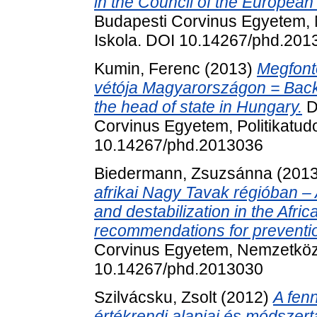
in the Council of the European
Budapesti Corvinus Egyetem, 
Iskola. DOI 10.14267/phd.201
Kumin, Ferenc
(2013)
Megfonto
vétója Magyarországon = Back f
the head of state in Hungary.
D
Corvinus Egyetem, Politikatud
10.14267/phd.2013036
Biedermann, Zsuzsánna
(201
afrikai Nagy Tavak régióban 
and destabilization in the Afr
recommendations for preventi
Corvinus Egyetem, Nemzetközi
10.14267/phd.2013030
Szilvácsku, Zsolt
(2012)
A fen
értékrendi alapjai és módszert