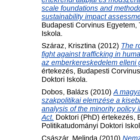
scale foundations and methodolo
sustainability impact assessme
Budapesti Corvinus Egyetem, T
Iskola.
Száraz, Krisztina
(2012)
The r
fight against trafficking in h
az emberkereskedelem elleni g
értekezés, Budapesti Corvinu
Doktori Iskola.
Dobos, Balázs
(2010)
A magya
szakpolitikai elemzése a kiseb
analysis of the minority policy
Act.
Doktori (PhD) értekezés, 
Politikatudományi Doktori Iskol
Császár, Melinda
(2010)
Nemze