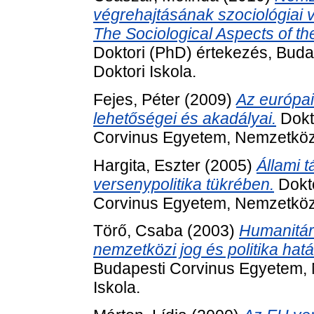
végrehajtásának szociológiai v
The Sociological Aspects of th
Doktori (PhD) értekezés, Buda
Doktori Iskola.
Fejes, Péter
(2009)
Az európai
lehetőségei és akadályai.
Dokt
Corvinus Egyetem, Nemzetközi
Hargita, Eszter
(2005)
Állami 
versenypolitika tükrében.
Dokto
Corvinus Egyetem, Nemzetközi
Törő, Csaba
(2003)
Humanitár
nemzetközi jog és politika hatá
Budapesti Corvinus Egyetem, 
Iskola.