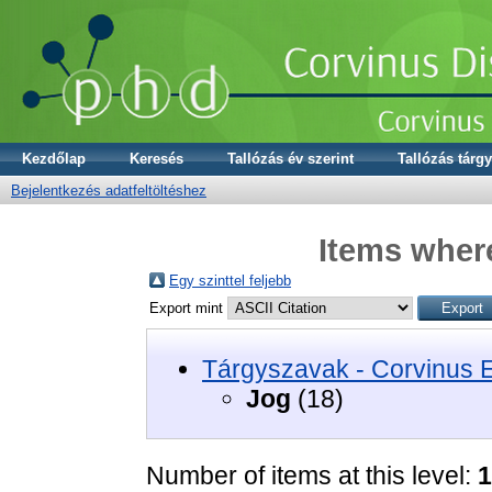
Kezdőlap
Keresés
Tallózás év szerint
Tallózás tárgy
Bejelentkezés adatfeltöltéshez
Items where
Egy szinttel feljebb
Export mint
Tárgyszavak - Corvinus 
Jog
(18)
Number of items at this level:
1