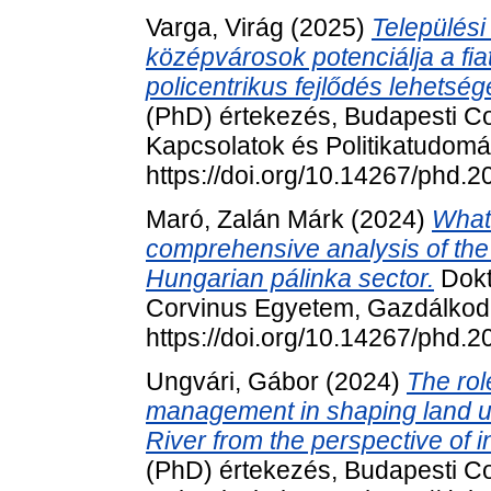
Varga, Virág
(2025)
Települési
középvárosok potenciálja a fiat
policentrikus fejlődés lehets
(PhD) értekezés, Budapesti C
Kapcsolatok és Politikatudomán
https://doi.org/10.14267/phd.
Maró, Zalán Márk
(2024)
What 
comprehensive analysis of the
Hungarian pálinka sector.
Dokt
Corvinus Egyetem, Gazdálkodá
https://doi.org/10.14267/phd.
Ungvári, Gábor
(2024)
The rol
management in shaping land us
River from the perspective of 
(PhD) értekezés, Budapesti C