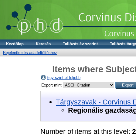
Kezdőlap
Keresés
Tallózás év szerint
Tallózás tárgy
Bejelentkezés adatfeltöltéshez
Items where Subject
Egy szinttel feljebb
Export mint
Tárgyszavak - Corvinus 
Regionális gazdasá
Number of items at this level:
2