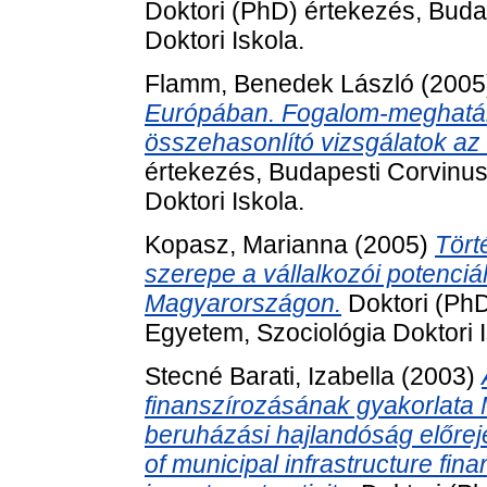
Doktori (PhD) értekezés, Buda
Doktori Iskola.
Flamm, Benedek László
(2005
Európában. Fogalom-meghatár
összehasonlító vizsgálatok az
értekezés, Budapesti Corvinu
Doktori Iskola.
Kopasz, Marianna
(2005)
Tört
szerepe a vállalkozói potenciá
Magyarországon.
Doktori (PhD
Egyetem, Szociológia Doktori I
Stecné Barati, Izabella
(2003)
finanszírozásának gyakorlata
beruházási hajlandóság előrej
of municipal infrastructure fin