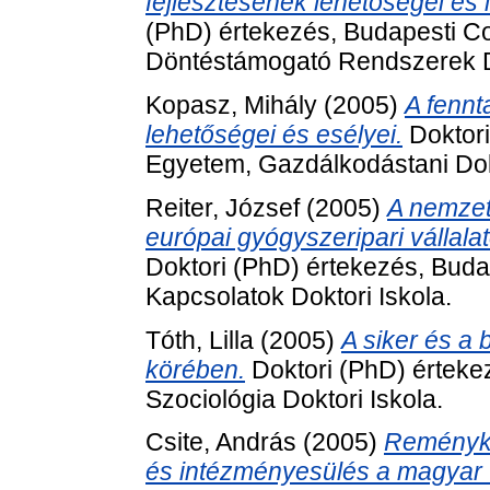
fejlesztésének lehetőségei és
(PhD) értekezés, Budapesti Co
Döntéstámogató Rendszerek Do
Kopasz, Mihály
(2005)
A fenn
lehetőségei és esélyei.
Doktori
Egyetem, Gazdálkodástani Dokto
Reiter, József
(2005)
A nemzet
európai gyógyszeripari vállalat
Doktori (PhD) értekezés, Bud
Kapcsolatok Doktori Iskola.
Tóth, Lilla
(2005)
A siker és a
körében.
Doktori (PhD) érteke
Szociológia Doktori Iskola.
Csite, András
(2005)
Reménykel
és intézményesülés a magyar 