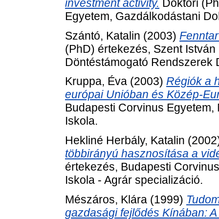
investment activity.
Doktori (Ph
Egyetem, Gazdálkodástani Dokt
Szántó, Katalin
(2003)
Fenntar
(PhD) értekezés, Szent István
Döntéstámogató Rendszerek Do
Kruppa, Éva
(2003)
Régiók a 
európai Unióban és Közép-Eu
Budapesti Corvinus Egyetem, 
Iskola.
Hekliné Herbály, Katalin
(2002
többirányú hasznosítása a vid
értekezés, Budapesti Corvinu
Iskola - Agrár specializáció.
Mészáros, Klára
(1999)
Tudom
gazdasági fejlődés Kínában: A 