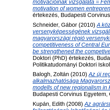
motivációinak vizsgálata = Fe
motivation of women entrepren
értekezés, Budapesti Corvinus
Schneider, Gábor
(2010)
A köz
versenyképességének vizsgála
magyarországi régió versenyk
competitiveness of Central Eur
be strengthened the competiv
Doktori (PhD) értekezés, Bud
Politikatudományi Doktori Iskol
Balogh, Zoltán
(2010)
Az új re
alkalmazhatósága Magyarország
modells of new regionalism in
Budapesti Corvinus Egyetem, G
Kupán, Edith
(2008)
Az agrárs