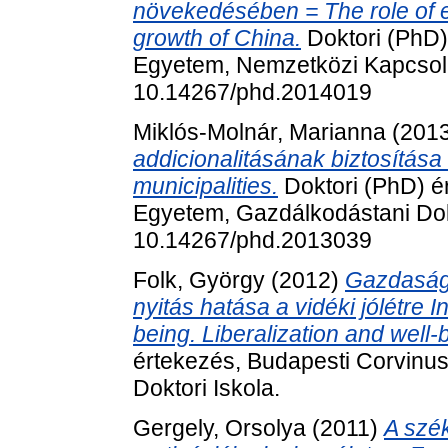
növekedésében = The role of e
growth of China.
Doktori (PhD)
Egyetem, Nemzetközi Kapcsola
10.14267/phd.2014019
Miklós-Molnár, Marianna
(201
addicionalitásának biztosítása 
municipalities.
Doktori (PhD) é
Egyetem, Gazdálkodástani Dokt
10.14267/phd.2013039
Folk, György
(2012)
Gazdasági
nyitás hatása a vidéki jólétre
being. Liberalization and well-b
értekezés, Budapesti Corvinu
Doktori Iskola.
Gergely, Orsolya
(2011)
A szék