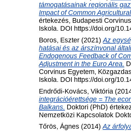
támogatásainak regionális ga
Impact of Common Agricultural
értekezés, Budapesti Corvinu
Iskola. DOI https://doi.org/10
Boros, Eszter
(2021)
Az egysé
hatásai és az árszínvonal álta
Endogenous Feedback of Comm
Adjustment in the Euro Area.
Do
Corvinus Egyetem, Közgazdasá
Iskola. DOI https://doi.org/10
Endrődi-Kovács, Viktória
(201
integrációérettsége = The econ
Balkans.
Doktori (PhD) érteke
Nemzetközi Kapcsolatok Dokto
Tőrös, Ágnes
(2014)
Az árfoly