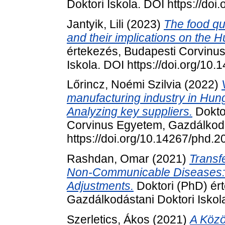
Doktori Iskola. DOI https://do
Jantyik, Lili
(2023)
The food qu
and their implications on the 
értekezés, Budapesti Corvinu
Iskola. DOI https://doi.org/10
Lőrincz, Noémi Szilvia
(2022)
manufacturing industry in Hung
Analyzing key suppliers.
Dokto
Corvinus Egyetem, Gazdálkodá
https://doi.org/10.14267/phd.
Rashdan, Omar
(2021)
Transfe
Non-Communicable Diseases: 
Adjustments.
Doktori (PhD) ér
Gazdálkodástani Doktori Isko
Szerletics, Ákos
(2021)
A Közö