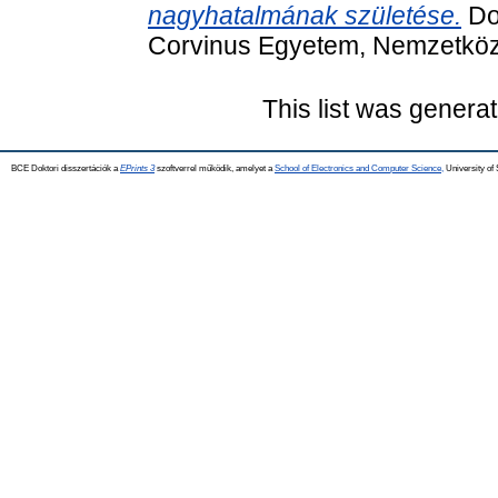
nagyhatalmának születése.
Dok
Corvinus Egyetem, Nemzetközi
This list was genera
BCE Doktori disszertációk a
EPrints 3
szoftverrel működik, amelyet a
School of Electronics and Computer Science,
University of 