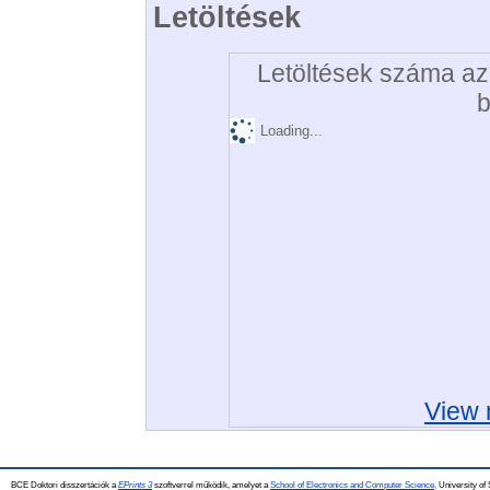
Letöltések
Letöltések száma az 
b
Loading...
View 
BCE Doktori disszertációk a
EPrints 3
szoftverrel működik, amelyet a
School of Electronics and Computer Science,
University of 