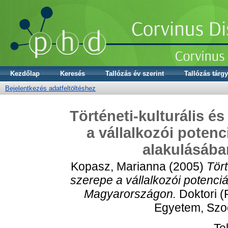
Kezdőlap
Keresés
Tallózás év szerint
Tallózás tárgy
Bejelentkezés adatfeltöltéshez
Történeti-kulturális é
a vállalkozói potenc
alakulásáb
Kopasz, Marianna
(2005)
Tört
szerepe a vállalkozói potenci
Magyarországon.
Doktori (
Egyetem, Szoc
Te