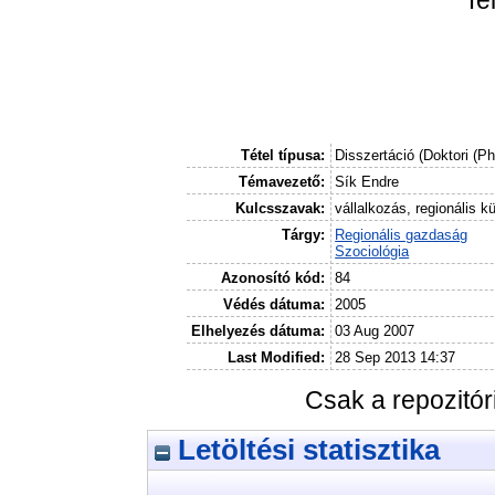
Tétel típusa:
Disszertáció (Doktori (P
Témavezető:
Sík Endre
Kulcsszavak:
vállalkozás, regionális 
Tárgy:
Regionális gazdaság
Szociológia
Azonosító kód:
84
Védés dátuma:
2005
Elhelyezés dátuma:
03 Aug 2007
Last Modified:
28 Sep 2013 14:37
Csak a repozitó
Letöltési statisztika