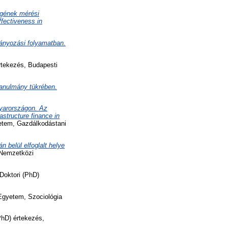
gének mérési
fectiveness in
mányozási folyamatban.
rtekezés, Budapesti
tanulmány tükrében.
gyarországon. Az
structure finance in
etem, Gazdálkodástani
 belül elfoglalt helye
 Nemzetközi
Doktori (PhD)
Egyetem, Szociológia
PhD) értekezés,