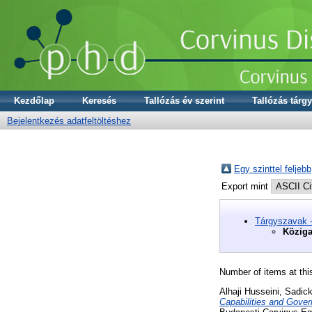
Kezdőlap
Keresés
Tallózás év szerint
Tallózás tárgy
Bejelentkezés adatfeltöltéshez
Egy szinttel feljebb
Export mint
Tárgyszavak 
Köziga
Number of items at thi
Alhaji Husseini, Sadic
Capabilities and Gove