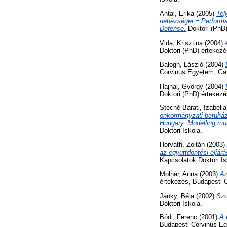
Antal, Erika
(2005)
Tel
nehézségei = Performan
Defense.
Doktori (PhD)
Vida, Krisztina
(2004)
Doktori (PhD) értekez
Balogh, László
(2004)
Corvinus Egyetem, Gaz
Hajnal, György
(2004)
Doktori (PhD) értekez
Stecné Barati, Izabella
önkormányzati beruházá
Hungary. Modelling mun
Doktori Iskola.
Horváth, Zoltán
(2003)
az együttdöntési eljárá
Kapcsolatok Doktori Is
Molnár, Anna
(2003)
Az
értekezés, Budapesti 
Janky, Béla
(2002)
Szo
Doktori Iskola.
Bódi, Ferenc
(2001)
A 
Budapesti Corvinus Egy