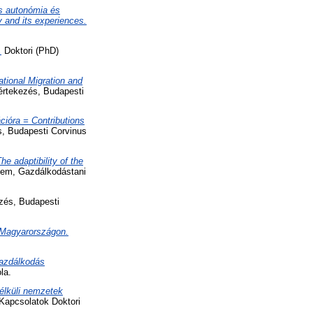
is autonómia és
 and its experiences.
.
Doktori (PhD)
ational Migration and
értekezés, Budapesti
cióra = Contributions
s, Budapesti Corvinus
 adaptibility of the
tem, Gazdálkodástani
zés, Budapesti
 Magyarországon.
gazdálkodás
la.
nélküli nemzetek
Kapcsolatok Doktori