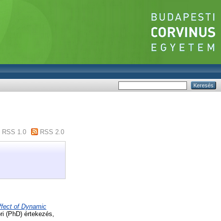
RSS 1.0
RSS 2.0
ffect of Dynamic
i (PhD) értekezés,