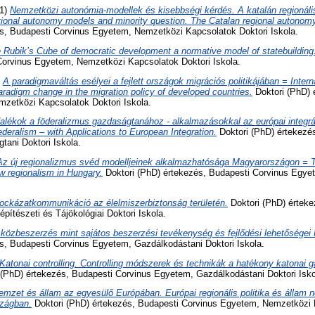
1)
Nemzetközi autonómia-modellek és kisebbségi kérdés. A katalán regionál
ational autonomy models and minority question. The Catalan regional autonomy
és, Budapesti Corvinus Egyetem, Nemzetközi Kapcsolatok Doktori Iskola.
 Rubik’s Cube of democratic development a normative model of statebuilding
Corvinus Egyetem, Nemzetközi Kapcsolatok Doktori Iskola.
)
A paradigmaváltás esélyei a fejlett országok migrációs politikájában = Intern
paradigm change in the migration policy of developed countries.
Doktori (PhD) 
zetközi Kapcsolatok Doktori Iskola.
alékok a föderalizmus gazdaságtanához - alkalmazásokkal az európai integrá
deralism – with Applications to European Integration.
Doktori (PhD) értekezé
ani Doktori Iskola.
Az új regionalizmus svéd modelljeinek alkalmazhatósága Magyarországon = The
w regionalism in Hungary.
Doktori (PhD) értekezés, Budapesti Corvinus Egye
ockázatkommunikáció az élelmiszerbiztonság területén.
Doktori (PhD) érteke
pítészeti és Tájökológiai Doktori Iskola.
 közbeszerzés mint sajátos beszerzési tevékenység és fejlődési lehetőségei
és, Budapesti Corvinus Egyetem, Gazdálkodástani Doktori Iskola.
Katonai controlling. Controlling módszerek és technikák a hatékony katonai 
(PhD) értekezés, Budapesti Corvinus Egyetem, Gazdálkodástani Doktori Isko
emzet és állam az egyesülő Európában. Európai regionális politika és állam 
szágban.
Doktori (PhD) értekezés, Budapesti Corvinus Egyetem, Nemzetközi 