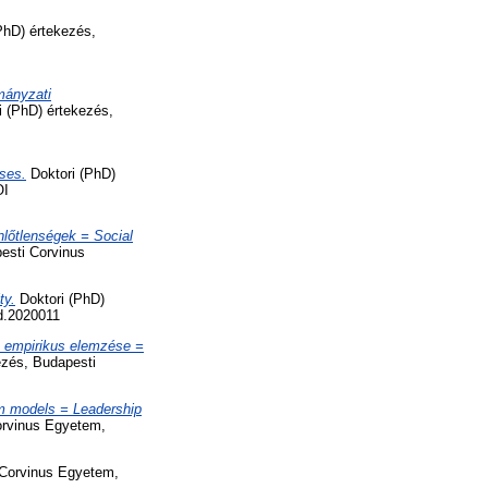
PhD) értekezés,
mányzati
 (PhD) értekezés,
yses.
Doktori (PhD)
OI
nlőtlenségek = Social
esti Corvinus
ty.
Doktori (PhD)
d.2020011
s empirikus elemzése =
ezés, Budapesti
rm models = Leadership
orvinus Egyetem,
 Corvinus Egyetem,