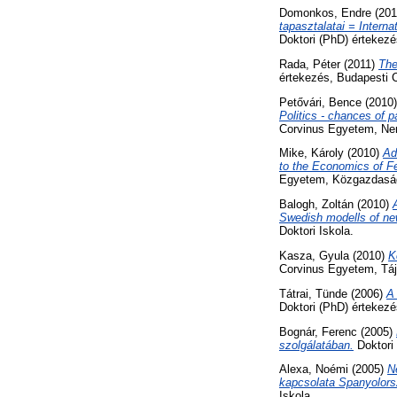
Domonkos, Endre
(201
tapasztalatai = Intern
Doktori (PhD) értekez
Rada, Péter
(2011)
The
értekezés, Budapesti 
Petővári, Bence
(2010
Politics - chances of 
Corvinus Egyetem, Nem
Mike, Károly
(2010)
Ad
to the Economics of Fe
Egyetem, Közgazdaságt
Balogh, Zoltán
(2010)
Swedish modells of ne
Doktori Iskola.
Kasza, Gyula
(2010)
K
Corvinus Egyetem, Tájé
Tátrai, Tünde
(2006)
A
Doktori (PhD) értekez
Bognár, Ferenc
(2005)
szolgálatában.
Doktori 
Alexa, Noémi
(2005)
N
kapcsolata Spanyolor
Iskola.