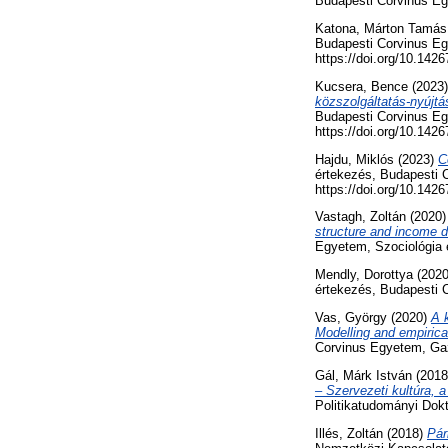
Budapesti Corvinus Eg
Katona, Márton Tamás
Budapesti Corvinus Eg
https://doi.org/10.142
Kucsera, Bence
(2023
közszolgáltatás-nyújt
Budapesti Corvinus Eg
https://doi.org/10.142
Hajdu, Miklós
(2023)
C
értekezés, Budapesti 
https://doi.org/10.142
Vastagh, Zoltán
(2020
structure and income dis
Egyetem, Szociológia
Mendly, Dorottya
(202
értekezés, Budapesti 
Vas, György
(2020)
A 
Modelling and empirica
Corvinus Egyetem, Gaz
Gál, Márk István
(201
– Szervezeti kultúra,
Politikatudományi Dok
Illés, Zoltán
(2018)
Pár