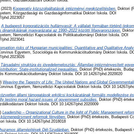
yetem, Gazdálkodástani Doktori Iskola.
(2023)
Kooperatív közszolgáltatások intézményi megközelítésben.
Doktori (
yetem, Közgazdasági és Gazdaságinformatikai Doktori Iskola. DOI
67/phd.2023057
)
A budapesti korporatizációs hullámvasút: A vállalati formában történő önkor
ás dinamikájának magyarázatai az 1990–2022 közötti Magyarországon.
Doktori
yetem, Nemzetközi Kapcsolatok és Politikatudományi Doktori Iskola. DOI
67/phd.2023041
orruption risks of Hungarian municipalities: Quantitative and Qualitative Anal
Corvinus Egyetem, Szociológia és Kommunikációtudomány Doktori Iskola. D
67/phd.2023026
)
Társadalmi struktúra és jövedelemelosztás: Államilag intézményesített egye
tribution: State-institutionalized inequalities.
Doktori (PhD) értekezés, Budap
 és Kommunikációtudomány Doktori Iskola. DOI 10.14267/phd.2020020
0)
Weaving the Tapestry of Life: The United Nations and Global Governmentali
Corvinus Egyetem, Nemzetközi Kapcsolatok Doktori Iskola. DOI 10.14267/ph
közvetlen állami támogatások erkölcsi kockázatának formális modellezése é
lly testing moral hazard issues of government subsidies.
Doktori (PhD) értek
dálkodástani Doktori Iskola. DOI 10.14267/phd.2020009
8)
Leadership – Organizational Culture in the light of Public Management refo
 a közmenedzsment reformok fényében.
Doktori (PhD) értekezés, Budapesti C
tori Iskola. DOI 10.14267/phd.2018018
huzamos államépítések Dél-Szudánban.
Doktori (PhD) értekezés, Budapesti