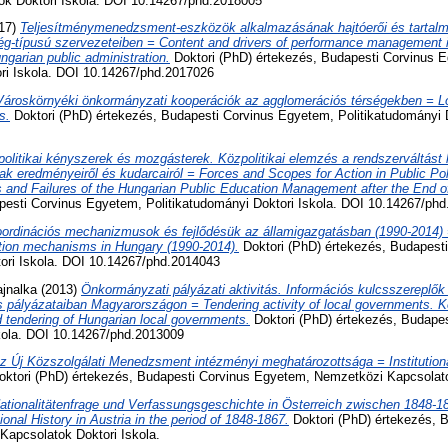
k Doktori Iskola. DOI 10.14267/phd.2018005
17)
Teljesítménymenedzsment-eszközök alkalmazásának hajtóerői és tartalm
g-típusú szervezeteiben = Content and drivers of performance management 
ngarian public administration.
Doktori (PhD) értekezés, Budapesti Corvinus 
ri Iskola. DOI 10.14267/phd.2017026
Városkörnyéki önkormányzati kooperációk az agglomerációs térségekben = L
s.
Doktori (PhD) értekezés, Budapesti Corvinus Egyetem, Politikatudományi D
olitikai kényszerek és mozgásterek. Közpolitikai elemzés a rendszerváltást
ak eredményeiről és kudarcairól = Forces and Scopes for Action in Public Pol
ts and Failures of the Hungarian Public Education Management after the End
pesti Corvinus Egyetem, Politikatudományi Doktori Iskola. DOI 10.14267/ph
ordinációs mechanizmusok és fejlődésük az államigazgatásban (1990-2014)
tion mechanisms in Hungary (1990-2014).
Doktori (PhD) értekezés, Budapest
tori Iskola. DOI 10.14267/phd.2014043
ajnalka
(2013)
Önkormányzati pályázati aktivitás. Információs kulcsszereplő
és pályázataiban Magyarországon = Tendering activity of local governments. K
 tendering of Hungarian local governments.
Doktori (PhD) értekezés, Budape
skola. DOI 10.14267/phd.2013009
z Új Közszolgálati Menedzsment intézményi meghatározottsága = Institution
ktori (PhD) értekezés, Budapesti Corvinus Egyetem, Nemzetközi Kapcsolato
ationalitätenfrage und Verfassungsgeschichte in Österreich zwischen 1848-18
onal History in Austria in the period of 1848-1867.
Doktori (PhD) értekezés, 
apcsolatok Doktori Iskola.