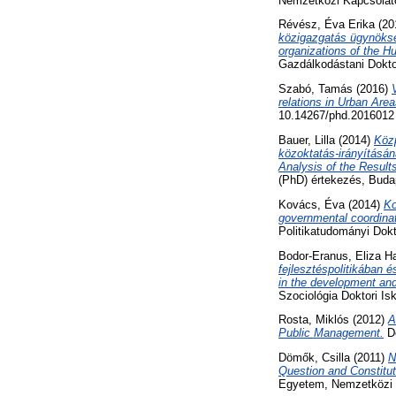
Nemzetközi Kapcsolato
Révész, Éva Erika
(20
közigazgatás ügynöksé
organizations of the Hu
Gazdálkodástani Dokto
Szabó, Tamás
(2016)
relations in Urban Area
10.14267/phd.2016012
Bauer, Lilla
(2014)
Közp
közoktatás-irányításán
Analysis of the Resul
(PhD) értekezés, Buda
Kovács, Éva
(2014)
Ko
governmental coordina
Politikatudományi Dok
Bodor-Eranus, Eliza H
fejlesztéspolitikában 
in the development and
Szociológia Doktori I
Rosta, Miklós
(2012)
A
Public Management.
Do
Dömők, Csilla
(2011)
N
Question and Constituti
Egyetem, Nemzetközi K