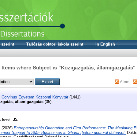
 szerint
Tallózás doktori iskola szerint
In English
Items where Subject is "Közigazgatás, államigazgatás"
Atom
- Corvinus Egyetem Központi Könyvtár
(1441)
zgatás, államigazgatás
(35)
s level:
35
.
k
(2026)
Entrepreneurship Orientation and Firm Performance: The Mediating E
rnment Support to SME Businesses in Ghana [before doctoral defense].
Doktor