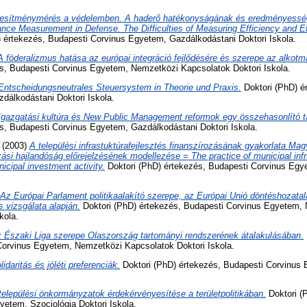
jesítménymérés a védelemben. A haderő hatékonyságának és eredményessé
ce Measurement in Defense. The Difficulties of Measuring Efficiency and Ef
 értekezés, Budapesti Corvinus Egyetem, Gazdálkodástani Doktori Iskola.
A föderalizmus hatása az európai integráció fejlődésére és szerepe az alkot
és, Budapesti Corvinus Egyetem, Nemzetközi Kapcsolatok Doktori Iskola.
Entscheidungsneutrales Steuersystem in Theorie und Praxis.
Doktori (PhD) é
dálkodástani Doktori Iskola.
Igazgatási kultúra és New Public Management reformok egy összehasonlító 
és, Budapesti Corvinus Egyetem, Gazdálkodástani Doktori Iskola.
(2003)
A települési infrastuktúrafejlesztés finanszírozásának gyakorlata Ma
si hajlandóság előrejelzésének modellezése = The practice of municipal infra
icipal investment activity.
Doktori (PhD) értekezés, Budapesti Corvinus Egy
Az Európai Parlament politikaalakító szerepe, az Európai Unió döntéshozatalán
s vizsgálata alapján.
Doktori (PhD) értekezés, Budapesti Corvinus Egyetem,
kola.
 Északi Liga szerepe Olaszország tartományi rendszerének átalakulásában.
Corvinus Egyetem, Nemzetközi Kapcsolatok Doktori Iskola.
lidaritás és jóléti preferenciák.
Doktori (PhD) értekezés, Budapesti Corvinus 
települési önkormányzatok érdekérvényesítése a területpolitikában.
Doktori (
etem, Szociológia Doktori Iskola.