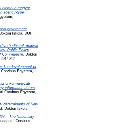
i elemei a magyar
in agency-type
Egyetem,
ocal government
oktori Iskola. DOI
 követő időszak magyar
icy. Public Policy
 of Communism.
Doktori
d.2014042
 = The development of
i Corvinus Egyetem,
k az önkormányzati
ey information actors
sti Corvinus Egyetem,
al determinants of New
k Doktori Iskola.
67 = The Nationality
Budapesti Corvinus