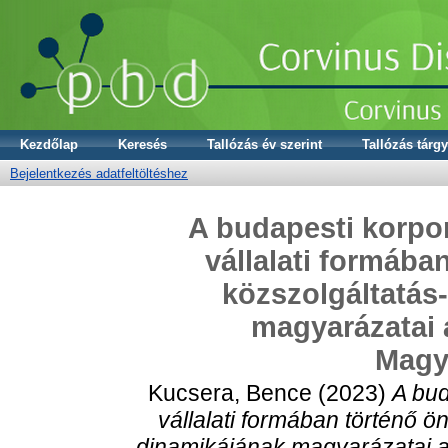
Kezdőlap
Keresés
Tallózás év szerint
Tallózás tárgy
Bejelentkezés adatfeltöltéshez
A budapesti korpor
vállalati formába
közszolgáltatás
magyarázatai 
Magy
Kucsera, Bence
(2023)
A bud
vállalati formában történő 
dinamikájának magyarázatai 