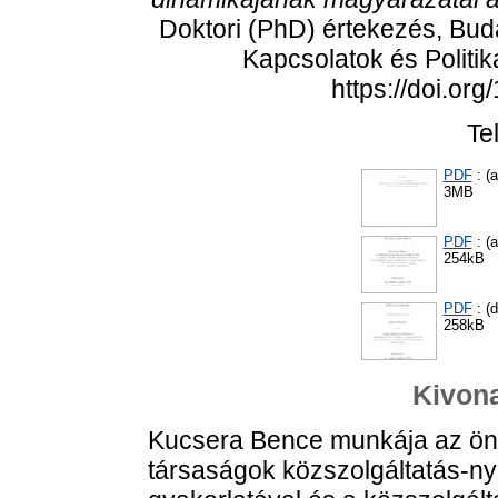
Doktori (PhD) értekezés, Bu
Kapcsolatok és Politi
https://doi.or
Te
PDF
: (
3MB
PDF
: (
254kB
PDF
: (d
258kB
Kivona
Kucsera Bence munkája az ön
társaságok közszolgáltatás-ny