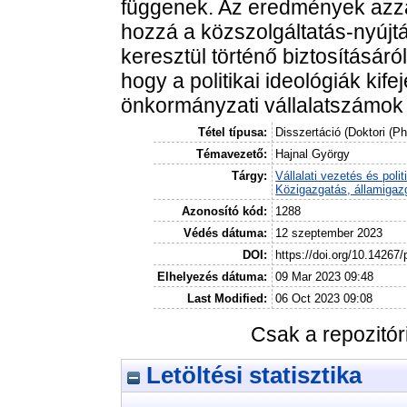
függenek. Az eredmények azzal
hozzá a közszolgáltatás-nyújt
keresztül történő biztosításár
hogy a politikai ideológiák kif
önkormányzati vállalatszámok 
Tétel típusa:
Disszertáció (Doktori (P
Témavezető:
Hajnal György
Tárgy:
Vállalati vezetés és polit
Közigazgatás, államigaz
Azonosító kód:
1288
Védés dátuma:
12 szeptember 2023
DOI:
https://doi.org/10.14267
Elhelyezés dátuma:
09 Mar 2023 09:48
Last Modified:
06 Oct 2023 09:08
Csak a repozitó
Letöltési statisztika