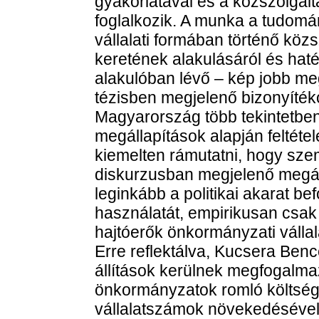
gyakorlatával és a közszolgált
foglalkozik. A munka a tudomán
vállalati formában történő köz
keretének alakulásáról és haté
alakulóban lévő – kép jobb me
tézisben megjelenő bizonyítéko
Magyarország több tekintetben i
megállapítások alapján feltétel
kiemelten rámutatni, hogy sz
diskurzusban megjelenő megá
leginkább a politikai akarat be
használatát, empirikusan csak 
hajtóerők önkormányzati válla
Erre reflektálva, Kucsera Benc
állítások kerülnek megfogalmaz
önkormányzatok romló költség
vállalatszámok növekedésével,