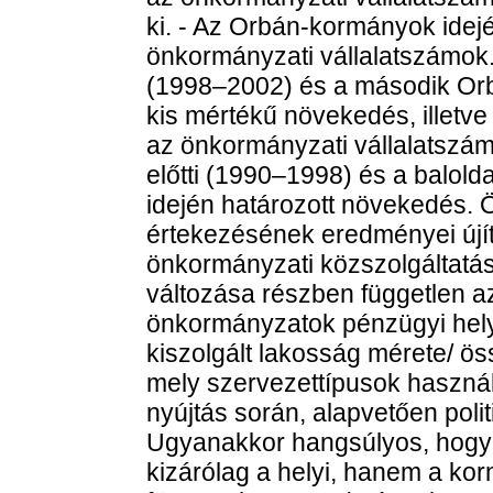
ki. - Az Orbán-kormányok idej
önkormányzati vállalatszámok
(1998–2002) és a második Or
kis mértékű növekedés, illetve
az önkormányzati vállalatszá
előtti (1990–1998) és a balold
idején határozott növekedés.
értekezésének eredményei újí
önkormányzati közszolgáltatás
változása részben független az
önkormányzatok pénzügyi hely
kiszolgált lakosság mérete/ ös
mely szervezettípusok használa
nyújtás során, alapvetően poli
Ugyanakkor hangsúlyos, hogy
kizárólag a helyi, hanem a korm