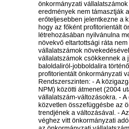
önkormányzati vállalatszámok 
eredmények nem támasztják alá
erőteljesebben jelentkezne a 
hogy az főként profitorientált 
létrehozásában nyilvánulna m
növekvő eltartottsági ráta nem
vállalatszámok növekedésével.
vállalatszámok csökkennek a jo
baloldaliról-jobboldalira törté
profitorientált önkormányzati v
Rendszerszinten: - A közigazg
NPM) közötti átmenet (2004 ut
vállalatszám-változásokra. - 
közvetlen összefüggésbe az ö
trendjének a változásával. - 
véghez vitt önkormányzati ad
az önkormányzati vállalatszám