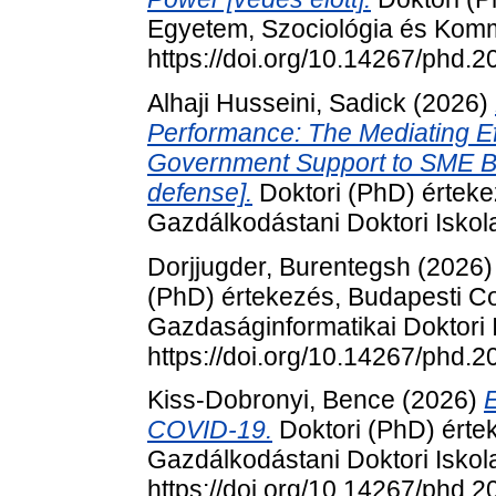
Egyetem, Szociológia és Komm
https://doi.org/10.14267/phd.
Alhaji Husseini, Sadick
(2026)
Performance: The Mediating Ef
Government Support to SME Bu
defense].
Doktori (PhD) érteke
Gazdálkodástani Doktori Iskol
Dorjjugder, Burentegsh
(2026
(PhD) értekezés, Budapesti C
Gazdaságinformatikai Doktori 
https://doi.org/10.14267/phd.
Kiss-Dobronyi, Bence
(2026)
E
COVID-19.
Doktori (PhD) érte
Gazdálkodástani Doktori Iskol
https://doi.org/10.14267/phd.