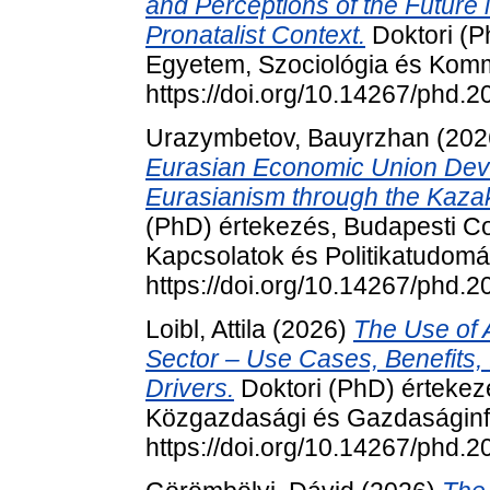
and Perceptions of the Future
Pronatalist Context.
Doktori (P
Egyetem, Szociológia és Komm
https://doi.org/10.14267/phd.
Urazymbetov, Bauyrzhan
(202
Eurasian Economic Union Dev
Eurasianism through the Kazak
(PhD) értekezés, Budapesti C
Kapcsolatok és Politikatudomá
https://doi.org/10.14267/phd.
Loibl, Attila
(2026)
The Use of Ar
Sector – Use Cases, Benefits,
Drivers.
Doktori (PhD) értekez
Közgazdasági és Gazdaságinfo
https://doi.org/10.14267/phd.