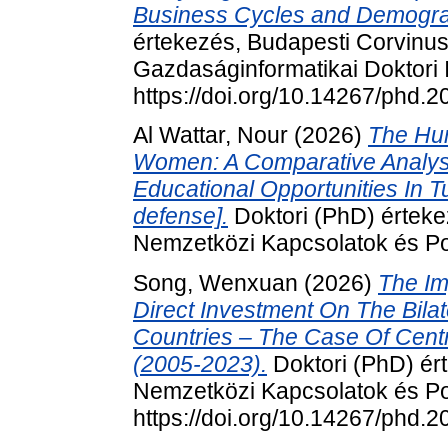
Business Cycles and Demograp
értekezés, Budapesti Corvinu
Gazdaságinformatikai Doktori 
https://doi.org/10.14267/phd.
Al Wattar, Nour
(2026)
The Hu
Women: A Comparative Analys
Educational Opportunities In 
defense].
Doktori (PhD) érteke
Nemzetközi Kapcsolatok és Pol
Song, Wenxuan
(2026)
The Im
Direct Investment On The Bila
Countries – The Case Of Cent
(2005-2023).
Doktori (PhD) ér
Nemzetközi Kapcsolatok és Pol
https://doi.org/10.14267/phd.