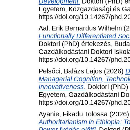
Development.
Doktori (PhD) é
Egyetem, Közgazdasági és Gaz
https://doi.org/10.14267/phd.
Aal, Erik Bernardus Wilhelm
(2
Functionally Differentiated Soci
Doktori (PhD) értekezés, Bud
Gazdálkodástani Doktori Iskol
https://doi.org/10.14267/phd.
Pelsőci, Balázs Lajos
(2026)
D
Managerial Cognition, Technolo
Innovativeness.
Doktori (PhD) 
Egyetem, Gazdálkodástani Dokt
https://doi.org/10.14267/phd.
Ayanie, Fikadu Tolossa
(2026
Authoritarianism in Ethiopia: 
Power [védés előtt].
Doktori (P