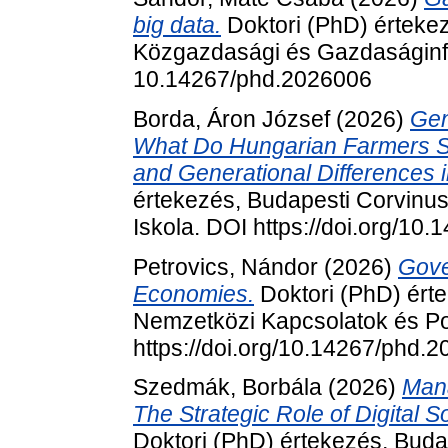
big data.
Doktori (PhD) érteke
Közgazdasági és Gazdaságinfo
10.14267/phd.2026006
Borda, Áron József
(2026)
Gen
What Do Hungarian Farmers Sa
and Generational Differences 
értekezés, Budapesti Corvinu
Iskola. DOI https://doi.org/10
Petrovics, Nándor
(2026)
Gove
Economies.
Doktori (PhD) ért
Nemzetközi Kapcsolatok és Pol
https://doi.org/10.14267/phd.
Szedmák, Borbála
(2026)
Mana
The Strategic Role of Digital S
Doktori (PhD) értekezés, Bud