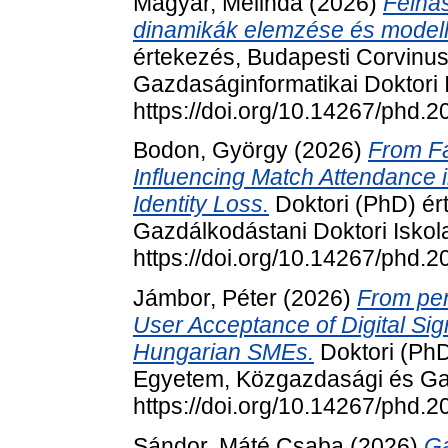
Magyar, Melinda
(2026)
Felhas
dinamikák elemzése és modelle
értekezés, Budapesti Corvinu
Gazdaságinformatikai Doktori 
https://doi.org/10.14267/phd.
Bodon, György
(2026)
From Fa
Influencing Match Attendance i
Identity Loss.
Doktori (PhD) ér
Gazdálkodástani Doktori Iskol
https://doi.org/10.14267/phd.
Jámbor, Péter
(2026)
From pen
User Acceptance of Digital Sig
Hungarian SMEs.
Doktori (PhD
Egyetem, Közgazdasági és Gaz
https://doi.org/10.14267/phd.
Sándor, Máté Csaba
(2026)
Ga