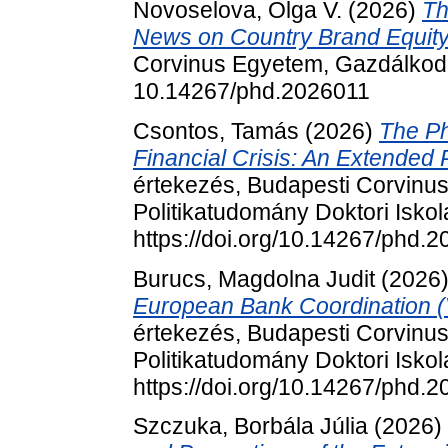
Novoselova, Olga V.
(2026)
Th
News on Country Brand Equity
Corvinus Egyetem, Gazdálkodá
10.14267/phd.2026011
Csontos, Tamás
(2026)
The Ph
Financial Crisis: An Extended
értekezés, Budapesti Corvinu
Politikatudomány Doktori Iskol
https://doi.org/10.14267/phd.
Burucs, Magdolna Judit
(2026
European Bank Coordination (Vi
értekezés, Budapesti Corvinu
Politikatudomány Doktori Iskol
https://doi.org/10.14267/phd.
Szczuka, Borbála Júlia
(2026)