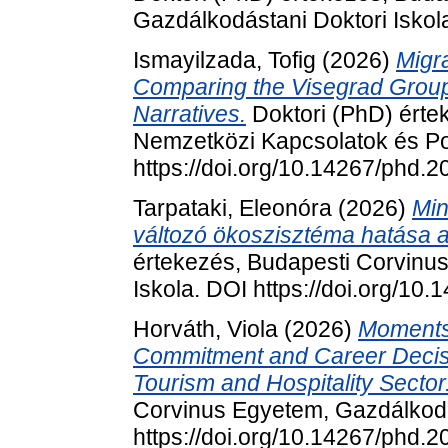
Gazdálkodástani Doktori Isko
Ismayilzada, Tofig
(2026)
Migra
Comparing the Visegrad Group 
Narratives.
Doktori (PhD) érte
Nemzetközi Kapcsolatok és Pol
https://doi.org/10.14267/phd.
Tarpataki, Eleonóra
(2026)
Min
változó ökoszisztéma hatása a 
értekezés, Budapesti Corvinu
Iskola. DOI https://doi.org/10
Horváth, Viola
(2026)
Moments 
Commitment and Career Decisi
Tourism and Hospitality Sector
Corvinus Egyetem, Gazdálkodá
https://doi.org/10.14267/phd.