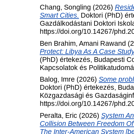
Chang, Songling
(2026)
Reside
Smart Cities.
Doktori (PhD) ér
Gazdálkodástani Doktori Iskol
https://doi.org/10.14267/phd.
Ben Brahim, Amani Rawand
(2
Protect: Libya As A Case Study
(PhD) értekezés, Budapesti C
Kapcsolatok és Politikatudomán
Balog, Imre
(2026)
Some probl
Doktori (PhD) értekezés, Bud
Közgazdasági és Gazdaságinfo
https://doi.org/10.14267/phd.
Peralta, Eric
(2026)
System An
Collision Between Freedom Of
The Inter-American System [be