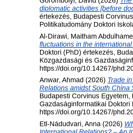
Görömbölyi, Dávid
(2026)
The 
diplomatic activities [before do
értekezés, Budapesti Corvinu
Politikatudomány Doktori Iskol
Al-Dirawi, Maitham Abdulham
fluctuations in the internationa
Doktori (PhD) értekezés, Bud
Közgazdasági és Gazdaságinfo
https://doi.org/10.14267/phd.
Anwar, Ahmad
(2026)
Trade i
Relations amidst South China 
Budapesti Corvinus Egyetem,
Gazdaságinformatikai Doktori 
https://doi.org/10.14267/phd.
Etl-Nádudvari, Anna
(2026)
Wh
International Relations? – An 