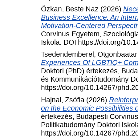
Özkan, Beste Naz
(2026)
Nece
Business Excellence: An Inter
Motivation-Centered Perspecti
Corvinus Egyetem, Szociológ
Iskola. DOI https://doi.org/10
Tsedendemberel, Otgonbaatar
Experiences Of LGBTIQ+ Comm
Doktori (PhD) értekezés, Buda
és Kommunikációtudomány Dok
https://doi.org/10.14267/phd.
Hajnal, Zsófia
(2026)
Reinterp
on the Economic Possibilities o
értekezés, Budapesti Corvinu
Politikatudomány Doktori Iskol
https://doi.org/10.14267/phd.