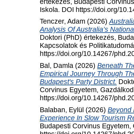
értekezés, Budapesti Corvinu
Iskola. DOI https://doi.org/10
Tenczer, Adam
(2026)
Austral
Analysis Of Australia’s Nationa
Doktori (PhD) értekezés, Bud
Kapcsolatok és Politikatudomá
https://doi.org/10.14267/phd.
Bal, Damla
(2026)
Beneath The
Empirical Journey Through The
Budapest's Party District.
Dokto
Corvinus Egyetem, Gazdálkodá
https://doi.org/10.14267/phd.
Balaban, Eylül
(2026)
Beyond P
Experience In Slow Tourism R
Budapesti Corvinus Egyetem, 
https://doi.org/10.14267/phd.