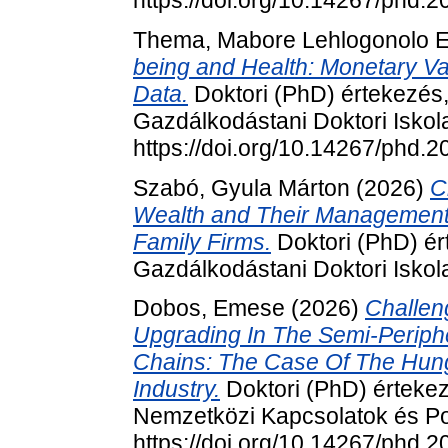
Thema, Mabore Lehlogonolo 
being and Health: Monetary Va
Data.
Doktori (PhD) értekezés
Gazdálkodástani Doktori Iskol
https://doi.org/10.14267/phd.
Szabó, Gyula Márton
(2026)
C
Wealth and Their Management D
Family Firms.
Doktori (PhD) ér
Gazdálkodástani Doktori Isko
Dobos, Emese
(2026)
Challen
Upgrading In The Semi-Periph
Chains: The Case Of The Hun
Industry.
Doktori (PhD) érteke
Nemzetközi Kapcsolatok és Pol
https://doi.org/10.14267/phd.