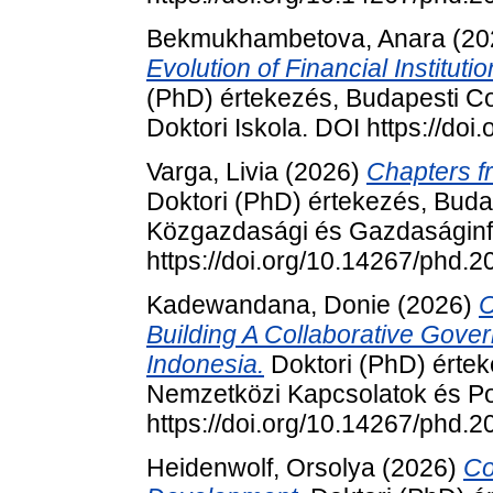
Bekmukhambetova, Anara
(20
Evolution of Financial Institu
(PhD) értekezés, Budapesti C
Doktori Iskola. DOI https://do
Varga, Livia
(2026)
Chapters f
Doktori (PhD) értekezés, Bud
Közgazdasági és Gazdaságinfo
https://doi.org/10.14267/phd.
Kadewandana, Donie
(2026)
C
Building A Collaborative Gover
Indonesia.
Doktori (PhD) érte
Nemzetközi Kapcsolatok és Pol
https://doi.org/10.14267/phd.
Heidenwolf, Orsolya
(2026)
Co