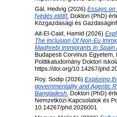
Gál, Hedvig
(2026)
Essays on
[védés előtt].
Doktori (PhD) ér
Közgazdasági és Gazdaságinfor
Ait-El-Caid, Hamid
(2026)
Expl
The Inclusion Of Non-Eu Immi
Maghrebi Immigrants In Spain
Budapesti Corvinus Egyetem,
Politikatudomány Doktori Iskol
https://doi.org/10.14267/phd.
Roy, Sodip
(2026)
Exploring t
governmentality and Agentic 
Bangladesh.
Doktori (PhD) ér
Nemzetközi Kapcsolatok és Pol
10.14267/phd.2026001