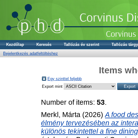
Kezdőlap
Keresés
Tallózás év szerint
Tallózás tárgy
Bejelentkezés adatfeltöltéshez
Items whe
Egy szinttel feljebb
Export mint
Number of items:
53
.
Merkl, Márta
(2026)
A food des
élmény tervezésében az intera
különös tekintettel a fine dinin