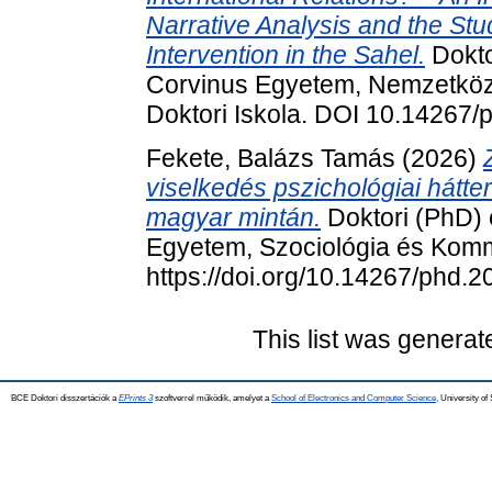
Narrative Analysis and the Stud
Intervention in the Sahel.
Dokto
Corvinus Egyetem, Nemzetközi
Doktori Iskola. DOI 10.14267
Fekete, Balázs Tamás
(2026)
viselkedés pszichológiai hátt
magyar mintán.
Doktori (PhD) 
Egyetem, Szociológia és Komm
https://doi.org/10.14267/phd.
This list was genera
BCE Doktori disszertációk a
EPrints 3
szoftverrel működik, amelyet a
School of Electronics and Computer Science,
University of 