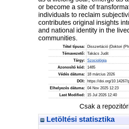
or become a site of transforma
individuals to reclaim subjectiv
contributes original insights in
and national identity in the li
communities.
Tétel típusa:
Disszertáció (Doktori (P
Témavezető:
Takács Judit
Tárgy:
Szociológia
Azonosító kód:
1485
Védés dátuma:
18 március 2026
DOI:
https://doi.org/10.14267
Elhelyezés dátuma:
04 Nov 2025 12:23
Last Modified:
15 Jul 2026 12:40
Csak a repozitó
Letöltési statisztika