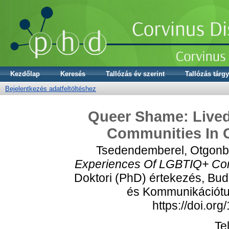
Kezdőlap
Keresés
Tallózás év szerint
Tallózás tárgy
Bejelentkezés adatfeltöltéshez
Queer Shame: Live
Communities In 
Tsedendemberel, Otgonb
Experiences Of LGBTIQ+ Com
Doktori (PhD) értekezés, Bud
és Kommunikációtu
https://doi.or
Te