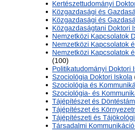
Kertészettudományi Doktor
Közgazdasági és Gazdaság
Közgazdasági és Gazdasági
Közgazdaságtani Doktori I
Nemzetközi Kapcsolatok Do
Nemzetközi Kapcsolatok és
Nemzetközi Kapcsolatok és
(100)
Politikatudományi Doktori 
Szociológia Doktori Iskola
Szociológia és Kommuniká
Szociológia- és Kommuniká
Tájépítészet és Döntéstám
Tájépítészet és Környezet
Tájépítészeti és Tájökológi
Társadalmi Kommunikáció 