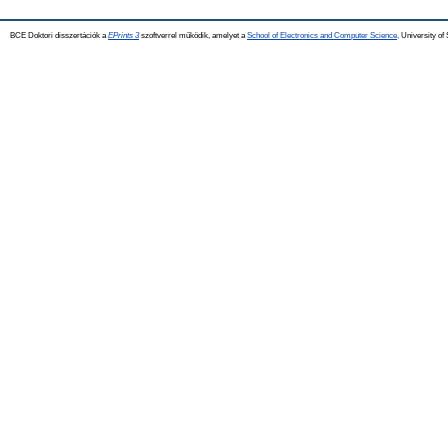
BCE Doktori disszertációk a
EPrints 3
szoftverrel működik, amelyet a
School of Electronics and Computer Science,
University of 