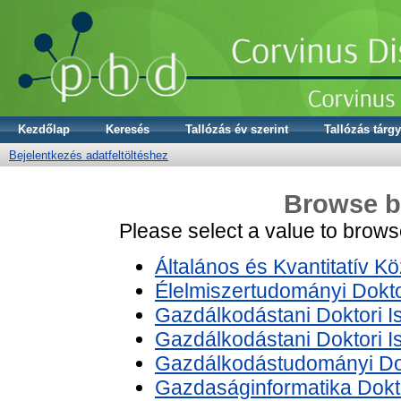
Kezdőlap
Keresés
Tallózás év szerint
Tallózás tárgy
Bejelentkezés adatfeltöltéshez
Browse by
Please select a value to browse
Általános és Kvantitatív K
Élelmiszertudományi Dokto
Gazdálkodástani Doktori I
Gazdálkodástani Doktori Is
Gazdálkodástudományi Dok
Gazdaságinformatika Dokto