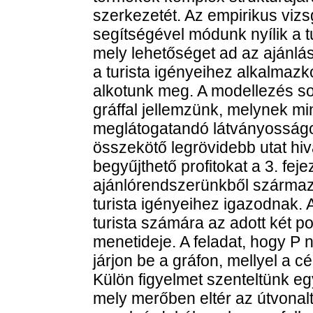
szerkezetét. Az empirikus vizs
segítségével módunk nyílik a 
mely lehetőséget ad az ajánlás
a turista igényeihez alkalmazk
alkotunk meg. A modellezés so
gráffal jellemzünk, melynek m
meglátogatandó látványosságot
összekötő legrövidebb utat hiv
begyűjthető profitokat a 3. fej
ajánlórendszerünkből származta
turista igényeihez igazodnak. 
turista számára az adott két po
menetideje. A feladat, hogy P n
járjon be a gráfon, mellyel a c
Külön figyelmet szenteltünk e
mely merőben eltér az útvonal