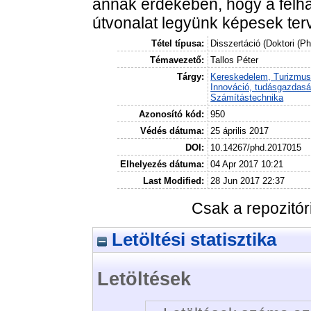
annak érdekében, hogy a felh
útvonalat legyünk képesek ter
Tétel típusa:
Disszertáció (Doktori (P
Témavezető:
Tallos Péter
Tárgy:
Kereskedelem, Turizmus
Innováció, tudásgazdas
Számítástechnika
Azonosító kód:
950
Védés dátuma:
25 április 2017
DOI:
10.14267/phd.2017015
Elhelyezés dátuma:
04 Apr 2017 10:21
Last Modified:
28 Jun 2017 22:37
Csak a repozitó
Letöltési statisztika
Letöltések