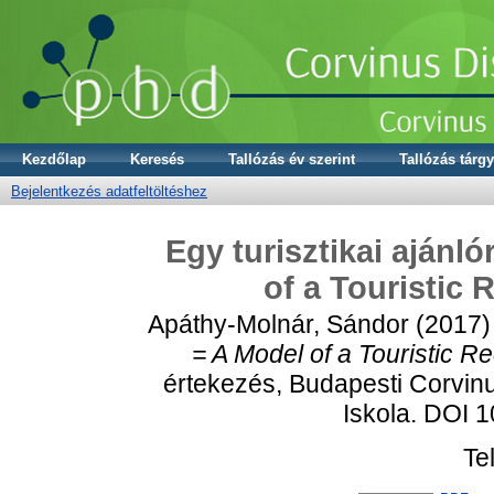
Kezdőlap
Keresés
Tallózás év szerint
Tallózás tárgy
Bejelentkezés adatfeltöltéshez
Egy turisztikai ajánl
of a Touristi
Apáthy-Molnár, Sándor
(2017
= A Model of a Touristic
értekezés, Budapesti Corvin
Iskola. DOI 
Te