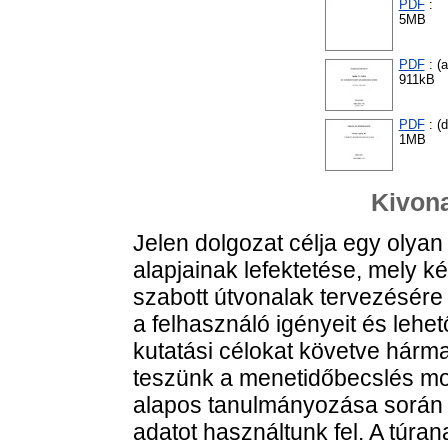
PDF
:
5MB
PDF
: (
911kB
PDF
: (d
1MB
Kivona
Jelen dolgozat célja egy olyan 
alapjainak lefektetése, mely 
szabott útvonalak tervezésére
a felhasználó igényeit és lehet
kutatási célokat követve hármas
teszünk a menetidőbecslés mo
alapos tanulmányozása során 
adatot használtunk fel. A túr