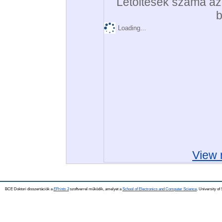
Letöltések száma az 
b
Loading...
View 
BCE Doktori disszertációk a
EPrints 3
szoftverrel működik, amelyet a
School of Electronics and Computer Science,
University of 