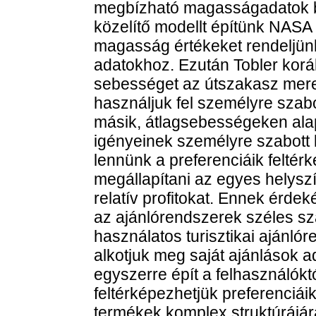
megbízható magasságadatok bec
közelítő modellt építünk NASA
magasság értékeket rendeljün
adatokhoz. Ezután Tobler kor
sebességet az útszakasz mere
használjuk fel személyre szabo
másik, átlagsebességeken alapu
igényeinek személyre szabott 
lennünk a preferenciáik feltér
megállapítani az egyes helys
relatív profitokat. Ennek érde
az ajánlórendszerek széles sz
használatos turisztikai ajánló
alkotjuk meg saját ajánlások a
egyszerre épít a felhasználóktó
feltérképezhetjük preferenciáik
termékek komplex struktúrájár