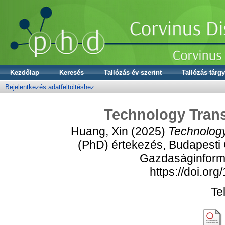
Kezdőlap
Keresés
Tallózás év szerint
Tallózás tárgy
Bejelentkezés adatfeltöltéshez
Technology Trans
Huang, Xin
(2025)
Technology
(PhD) értekezés, Budapesti
Gazdaságinformat
https://doi.or
Te