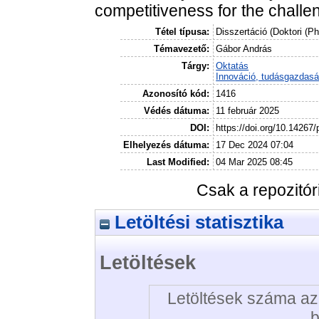
competitiveness for the challe
Tétel típusa:
Disszertáció (Doktori (P
Témavezető:
Gábor András
Tárgy:
Oktatás
Innováció, tudásgazdas
Azonosító kód:
1416
Védés dátuma:
11 február 2025
DOI:
https://doi.org/10.14267
Elhelyezés dátuma:
17 Dec 2024 07:04
Last Modified:
04 Mar 2025 08:45
Csak a repozitó
Letöltési statisztika
Letöltések
Letöltések száma az 
b