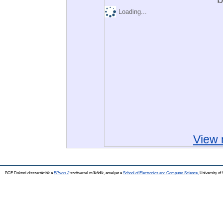
Loading...
View 
BCE Doktori disszertációk a
EPrints 3
szoftverrel működik, amelyet a
School of Electronics and Computer Science,
University of 