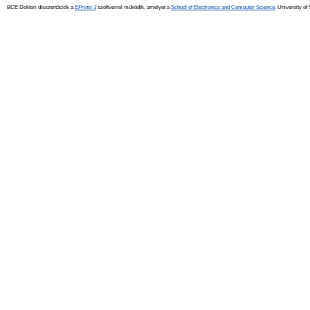
BCE Doktori disszertációk a
EPrints 3
szoftverrel működik, amelyet a
School of Electronics and Computer Science,
University of 