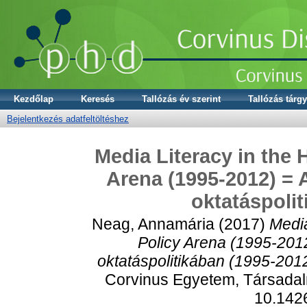
Kezdőlap
Keresés
Tallózás év szerint
Tallózás tárgy
Bejelentkezés adatfeltöltéshez
Media Literacy in the 
Arena (1995-2012) =
oktatáspolit
Neag, Annamária
(2017)
Media
Policy Arena (1995-201
oktatáspolitikában (1995-2012
Corvinus Egyetem, Társadal
10.142