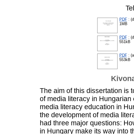
Te
PDF
: (d
1MB
PDF
: (d
551kB
PDF
: (
553kB
Kivona
The aim of this dissertation is
of media literacy in Hungarian e
media literacy education in Hun
the development of media liter
had three major questions: Ho
in Hungary make its way into t