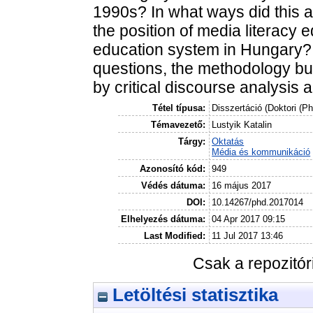
1990s? In what ways did this a
the position of media literacy
education system in Hungary? 
questions, the methodology bu
by critical discourse analysis a
Tétel típusa:
Disszertáció (Doktori (P
Témavezető:
Lustyik Katalin
Tárgy:
Oktatás
Média és kommunikáció
Azonosító kód:
949
Védés dátuma:
16 május 2017
DOI:
10.14267/phd.2017014
Elhelyezés dátuma:
04 Apr 2017 09:15
Last Modified:
11 Jul 2017 13:46
Csak a repozitó
Letöltési statisztika