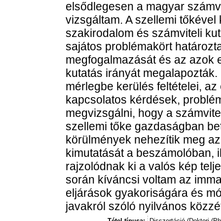
elsődlegesen a magyar számvi
vizsgáltam. A szellemi tőkével 
szakirodalom és számviteli k
sajátos problémakört határozt
megfogalmazását és az azok e
kutatás irányát megalapozták. 
mérlegbe kerülés feltételei, az 
kapcsolatos kérdések, probl
megvizsgálni, hogy a számvite
szellemi tőke gazdaságban bet
körülmények nehezítik meg az
kimutatását a beszámolóban, i
rajzolódnak ki a valós kép tel
során kíváncsi voltam az immat
eljárások gyakoriságára és mód
javakról szóló nyilvános közzét
Tétel típusa:
Disszertáció (Doktori (P