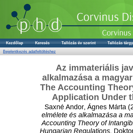
Kezdőlap
Keresés
Tallózás év szerint
Tallózás tárgy
Bejelentkezés adatfeltöltéshez
Az immateriális ja
alkalmazása a magyar
The Accounting Theory 
Application Under 
Saxné Andor, Ágnes Márta
(
elmélete és alkalmazása a m
Accounting Theory of Intangib
Hungarian Regulations.
Doktor