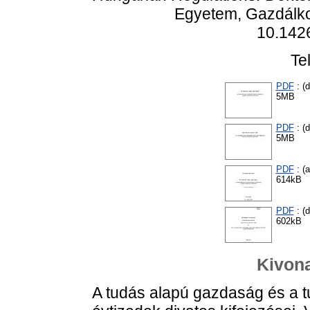
Egyetem, Gazdálkod
10.142
Te
PDF
: (d
5MB
PDF
: (d
5MB
PDF
: (
614kB
PDF
: (d
602kB
Kivona
A tudás alapú gazdaság és a tu