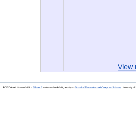
View 
BCE Doktori disszertációk a
EPrints 3
szoftverrel működik, amelyet a
School of Electronics and Computer Science,
University of 