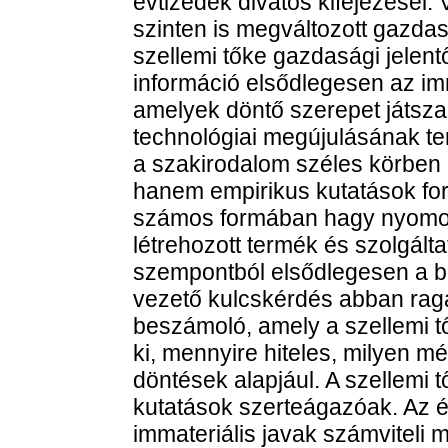
évtizedek divatos kifejezései. 
szinten is megváltozott gazdas
szellemi tőke gazdasági jelen
információ elsődlegesen az imm
amelyek döntő szerepet játsza
technológiai megújulásának ter
a szakirodalom széles körben 
hanem empirikus kutatások for
számos formában hagy nyomot
létrehozott termék és szolgált
szempontból elsődlegesen a 
vezető kulcskérdés abban rag
beszámoló, amely a szellemi t
ki, mennyire hiteles, milyen m
döntések alapjául. A szellemi 
kutatások szerteágazóak. Az 
immateriális javak számviteli 