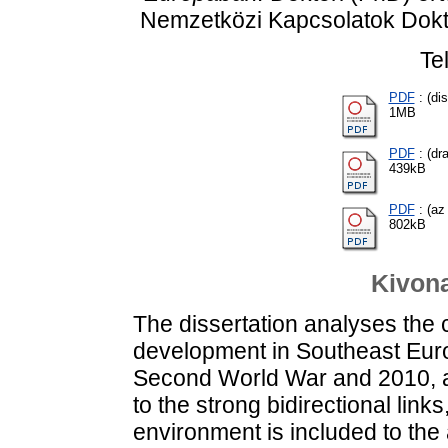
Nemzetközi Kapcsolatok Dokt
Te
PDF
: (dis
1MB
PDF
: (dra
439kB
PDF
: (az
802kB
Kivona
The dissertation analyses the
development in Southeast Eur
Second World War and 2010, a y
to the strong bidirectional lin
environment is included to the 