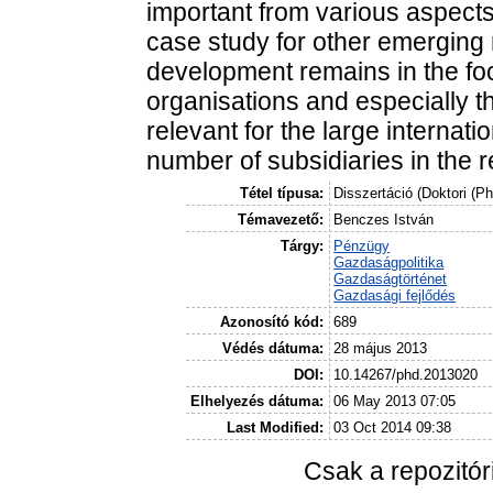
important from various aspects. 
case study for other emerging 
development remains in the foc
organisations and especially 
relevant for the large internat
number of subsidiaries in the r
Tétel típusa:
Disszertáció (Doktori (P
Témavezető:
Benczes István
Tárgy:
Pénzügy
Gazdaságpolitika
Gazdaságtörténet
Gazdasági fejlődés
Azonosító kód:
689
Védés dátuma:
28 május 2013
DOI:
10.14267/phd.2013020
Elhelyezés dátuma:
06 May 2013 07:05
Last Modified:
03 Oct 2014 09:38
Csak a repozitó