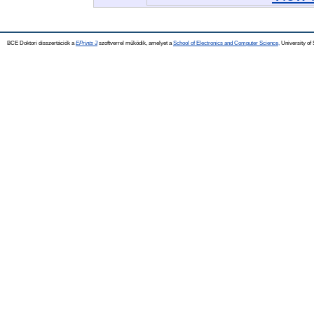
BCE Doktori disszertációk a
EPrints 3
szoftverrel működik, amelyet a
School of Electronics and Computer Science,
University of 