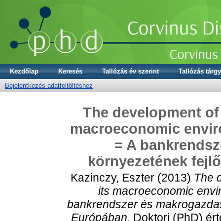
Kezdőlap
Keresés
Tallózás év szerint
Tallózás tárgy
Bejelentkezés adatfeltöltéshez
The development of 
macroeconomic envir
= A bankrendsz
környezetének fejl
Kazinczy, Eszter
(2013)
The d
its macroeconomic envi
bankrendszer és makrogazdasá
Európában.
Doktori (PhD) ér