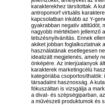
jellemzőket, amelyeket az inter
karakterekhez társítottak. A k
antropomorf virtuális karakter
kapcsolatban inkább az Y-gen
gyakrabban negatív attitűdöt,
nagyobb mértékben jellemző az
tetszésnyilvánítás. Ennek ell
akiket jobban foglalkoztatnak a
használatának esetlegesen nega
idealizált megjelenés, amely n
önképére. Az interjúalanyok álta
karakterek marketingcélú hasz
kategóriába csoportosíthatók:
társadalmi hasznosság. A kut
fókuszáltan is vizsgálja a mark
a divat- és szépségiparban, az 
a művészeti produktumok és sz