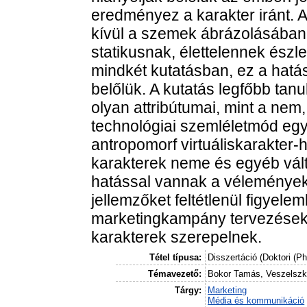
eredményez a karakter iránt. A 
kívül a szemek ábrázolásában 
statikusnak, élettelennek észle
mindkét kutatásban, ez a hatás 
belőlük. A kutatás legfőbb tan
olyan attribútumai, mint a nem
technológiai szemléletmód egy
antropomorf virtuáliskarakter-
karakterek neme és egyéb változ
hatással vannak a vélemények
jellemzőket feltétlenül figyele
marketingkampány tervezéseko
karakterek szerepelnek.
Tétel típusa:
Disszertáció (Doktori (P
Témavezető:
Bokor Tamás, Veszelszk
Tárgy:
Marketing
Média és kommunikáció