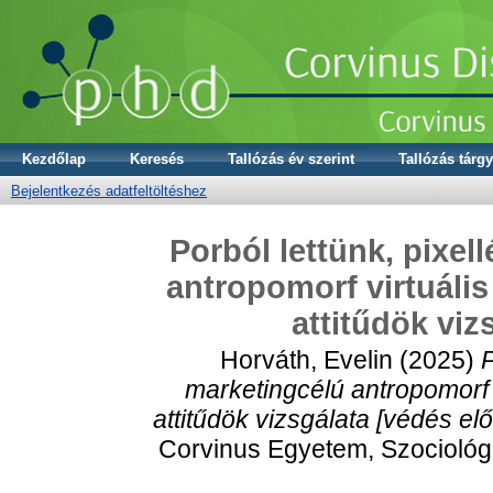
Kezdőlap
Keresés
Tallózás év szerint
Tallózás tárgy
Bejelentkezés adatfeltöltéshez
Porból lettünk, pixel
antropomorf virtuális
attitűdök viz
Horváth, Evelin
(2025)
P
marketingcélú antropomorf v
attitűdök vizsgálata [védés előt
Corvinus Egyetem, Szocioló