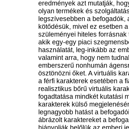
eredmények azt mutatják, hogy
olyan termékek és szolgáltatás
legszívesebben a befogadók, 
kötődésük, mivel ez esetben a 
szüleményei hiteles forrásnak
akik egy-egy piaci szegmensben
használatát, leg-inkább az em
valamint arra, hogy nem tudna
emberszerű nonhumán ágensre
ösztönözni őket. A virtuális ka
a férfi karakterek esetében a fi
realisztikus bőrű virtuális kar
fogadtatása mindkét kutatási 
karakterek külső megjelenésén
legnagyobb hatást a befogadói 
ábrázolt karaktereket a befog
hiányolják belőlük az emberi je