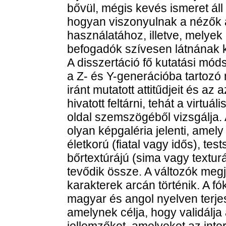
bővül, mégis kevés ismeret ál
hogyan viszonyulnak a nézők a
használatához, illetve, melyek
befogadók szívesen látnának 
A disszertáció fő kutatási mód
a Z- és Y-generációba tartozó 
iránt mutatott attitűdjeit és 
hivatott feltárni, tehát a virtu
oldal szemszögéből vizsgálja. 
olyan képgaléria jelenti, amel
életkorú (fiatal vagy idős), te
bőrtextúrájú (sima vagy texturá
tevődik össze. A változók megj
karakterek arcán történik. A fó
magyar és angol nyelven terjes
amelynek célja, hogy validálj