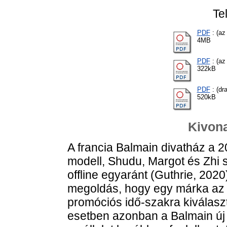
Te
PDF
: (az
4MB
PDF
: (az
322kB
PDF
: (dra
520kB
Kivona
A francia Balmain divatház a 
modell, Shudu, Margot és Zhi 
offline egyaránt (Guthrie, 202
megoldás, hogy egy márka az új
promóciós idő-szakra kiválaszt
esetben azonban a Balmain új k