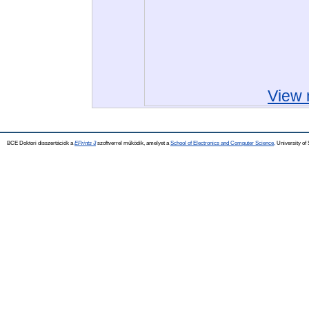
View 
BCE Doktori disszertációk a
EPrints 3
szoftverrel működik, amelyet a
School of Electronics and Computer Science,
University of 