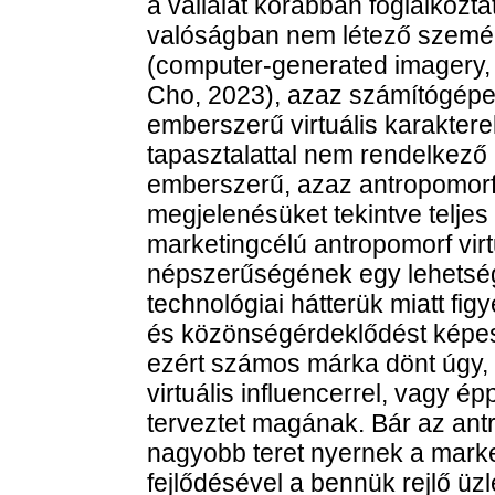
a vállalat korábban foglalkozta
valóságban nem létező szemé
(computer-generated imagery, p
Cho, 2023), azaz számítógépes
emberszerű virtuális karaktere
tapasztalattal nem rendelkező 
emberszerű, azaz antropomorf v
megjelenésüket tekintve teljes
marketingcélú antropomorf vir
népszerűségének egy lehetség
technológiai hátterük miatt fig
és közönségérdeklődést képes
ezért számos márka dönt úgy,
virtuális influencerrel, vagy é
terveztet magának. Bár az antr
nagyobb teret nyernek a marke
fejlődésével a bennük rejlő üz