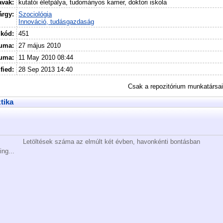
avak:
kutatói életpálya, tudományos karrier, doktori iskola
árgy:
Szociológia
Innováció, tudásgazdaság
 kód:
451
uma:
27 május 2010
tuma:
11 May 2010 08:44
fied:
28 Sep 2013 14:40
Csak a repozitórium munkatársa
ztika
Letöltések száma az elmúlt két évben, havonkénti bontásban
ing...