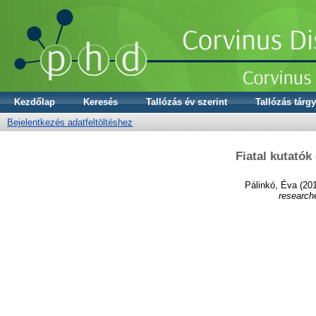
Kezdőlap
Keresés
Tallózás év szerint
Tallózás tárgy
Bejelentkezés adatfeltöltéshez
Fiatal kutatók
Pálinkó, Éva
(20
research