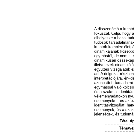
A disszertáció a kutat
fókuszál. Célja, hogy 
elhelyezze a hazai tud
tudósok társadalmának 
kutatók komplex életpál
dinamikájának középpon
egymástól, de nem is 
dinamikusan összekapc
illetve ezek dinamikájá
együttes vizsgálatuk 
ad. A dolgozat részben
interpretációjára, én-
azonosított társadalmi
egymással való kölcsö
és a szakmai identitás 
véleményadatokon nyugv
eseményeket, és az e
identitásvizsgálat, ha
események, és a szakm
jelenségek, és tudomá
Tétel tí
Témavez