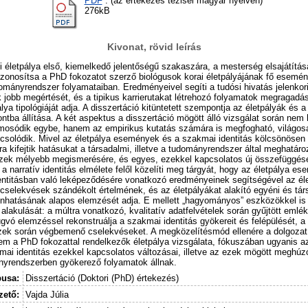
PDF
: (az értekezés tézisei magyar nyelven)
276kB
Kivonat, rövid leírás
ói életpálya első, kiemelkedő jelentőségű szakaszára, a mesterség elsajátítá
azonosítsa a PhD fokozatot szerző biológusok korai életpályájának fő esemén
ományrendszer folyamataiban. Eredményeivel segíti a tudósi hivatás jelenkor
jobb megértését, és a tipikus karrierutakat létrehozó folyamatok megragadásá
ya tipológiáját adja. A disszertáció kitüntetett szempontja az életpályák és a
tba állítása. A két aspektus a disszertáció mögött álló vizsgálat során nem h
mosódik egybe, hanem az empirikus kutatás számára is megfogható, világo
solódik. Mivel az életpálya események és a szakmai identitás kölcsönösen
ra kifejtik hatásukat a társadalmi, illetve a tudományrendszer által meghatáro
ezek mélyebb megismerésére, és egyes, ezekkel kapcsolatos új összefüggése
 a narratív identitás elmélete felől közelíti meg tárgyát, hogy az életpálya e
identitásban való leképeződésére vonatkozó eredményeinek segítségével az él
 cselekvések szándékolt értelmének, és az életpályákat alakító egyéni és tá
nhatásának alapos elemzését adja. E mellett „hagyományos” eszközökkel is v
alakulását: a múltra vonatkozó, kvalitatív adatfelvételek során gyűjtött emlé
ó elemzéssel rekonstruálja a szakmai identitás gyökereit és felépülését, a 
zek során végbemenő cselekvéseket. A megközelítésmód ellenére a dolgoza
nem a PhD fokozattal rendelkezők életpálya vizsgálata, fókuszában ugyanis az
ai identitás ezekkel kapcsolatos változásai, illetve az ezek mögött meghúz
nyrendszerben gyökerező folyamatok állnak.
pusa:
Disszertáció (Doktori (PhD) értekezés)
ető:
Vajda Júlia