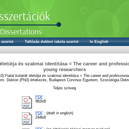
 szerint
Tallózás doktori iskola szerint
In English
 életútja és szakmai identitása = The career and professio
young researchers
10)
Fiatal kutatók életútja és szakmai identitása = The career and professional
ers.
Doktori (PhD) értekezés, Budapesti Corvinus Egyetem, Szociológia Doktor
Teljes szöveg
PDF
:
982kB
PDF
: (draft in english)
244kB