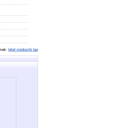
inak:
tétel módosító lap