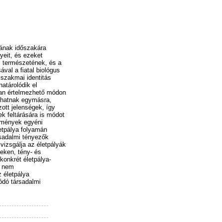
sának időszakára
yeit, és ezeket
i természetének, és a
val a fiatal biológus
 szakmai identitás
atárolódik el
san értelmezhető módon
 hatnak egymásra,
zott jelenségek, így
k feltárására is módot
semények egyéni
etpálya folyamán
rsadalmi tényezők
izsgálja az életpályák
keken, tény- és
konkrét életpálya-
t nem
 életpálya
ódó társadalmi