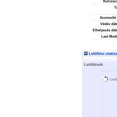
Kulcssz
T
Azonosító
Védés dát
Elhelyezés dá
Last Modi
Letöltési statis
Letöltések
Load