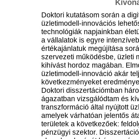
Kivona
Doktori kutatásom során a digit
üzletimodell-innovációs lehetős
technológiák napjainkban élet
a vállalatok is egyre intenzí
értékajánlatuk megújítása során
szervezeti működésbe, üzleti
kihívást hordoz magában. Elm
üzletimodell-innováció akár tel
következményeket eredményez
Doktori disszertációmban három
ágazatban vizsgálódtam és kívá
transzformáció által nyújtott ü
amelyek várhatóan jelentős átal
területek a következőek: feldol
pénzügyi szektor. Disszertáci