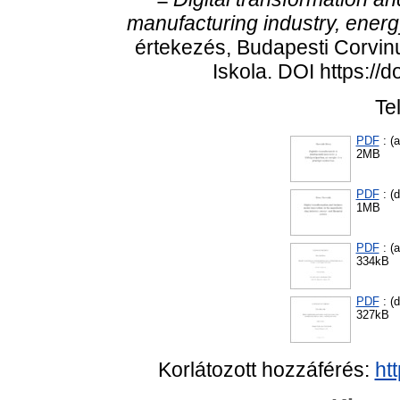
manufacturing industry, energy
értekezés, Budapesti Corvin
Iskola. DOI https://
Te
PDF
: (
2MB
PDF
: (d
1MB
PDF
: (
334kB
PDF
: (d
327kB
Korlátozott hozzáférés:
ht