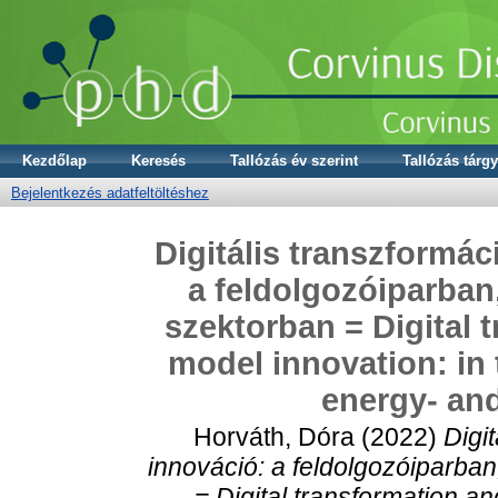
Kezdőlap
Keresés
Tallózás év szerint
Tallózás tárgy
Bejelentkezés adatfeltöltéshez
Digitális transzformác
a feldolgozóiparban
szektorban = Digital 
model innovation: in 
energy- and
Horváth, Dóra
(2022)
Digi
innováció: a feldolgozóiparban
= Digital transformation a