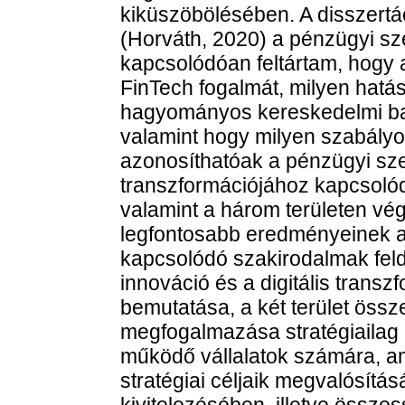
kiküszöbölésében. A disszertá
(Horváth, 2020) a pénzügyi sze
kapcsolódóan feltártam, hogy 
FinTech fogalmát, milyen hatás
hagyományos kereskedelmi ban
valamint hogy milyen szabályo
azonosíthatóak a pénzügyi szek
transzformációjához kapcsolódó
valamint a három területen vég
legfontosabb eredményeinek a 
kapcsolódó szakirodalmak feld
innováció és a digitális transz
bemutatása, a két terület össz
megfogalmazása stratégiailag
működő vállalatok számára, ame
stratégiai céljaik megvalósítá
kivitelezésében, illetve öss