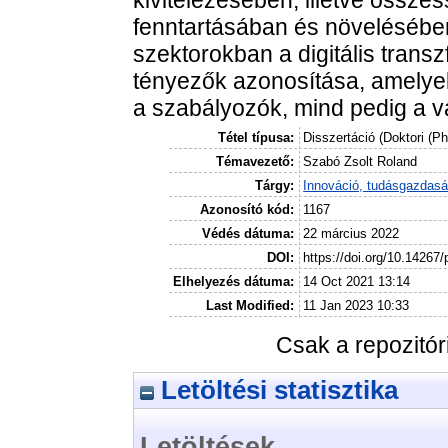
fenntartásában és növelésében
szektorokban a digitális transz
tényezők azonosítása, amelye
a szabályozók, mind pedig a v
Tétel típusa:
Disszertáció (Doktori (P
Témavezető:
Szabó Zsolt Roland
Tárgy:
Innováció, tudásgazdas
Azonosító kód:
1167
Védés dátuma:
22 március 2022
DOI:
https://doi.org/10.14267
Elhelyezés dátuma:
14 Oct 2021 13:14
Last Modified:
11 Jan 2023 10:33
Csak a repozitó
Letöltési statisztika
Letöltések