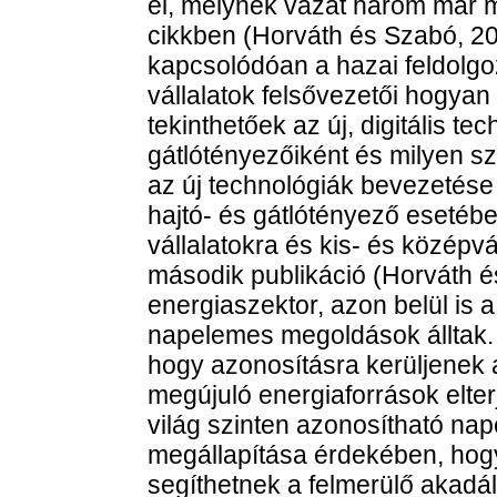
el, melynek vázát három már m
cikkben (Horváth és Szabó, 20
kapcsolódóan a hazai feldolgoz
vállalatok felsővezetői hogyan 
tekinthetőek az új, digitális t
gátlótényezőiként és milyen s
az új technológiák bevezetése 
hajtó- és gátlótényező esetébe
vállalatokra és kis- és középvá
második publikáció (Horváth 
energiaszektor, azon belül is 
napelemes megoldások álltak. 
hogy azonosításra kerüljenek 
megújuló energiaforrások elter
világ szinten azonosítható na
megállapítása érdekében, hog
segíthetnek a felmerülő akad