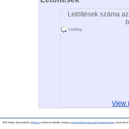
Letöltések száma az 
b
Loading...
View 
BCE Doktori disszertációk a
EPrints 3
szoftverrel működik, amelyet a
School of Electronics and Computer Science,
University of 