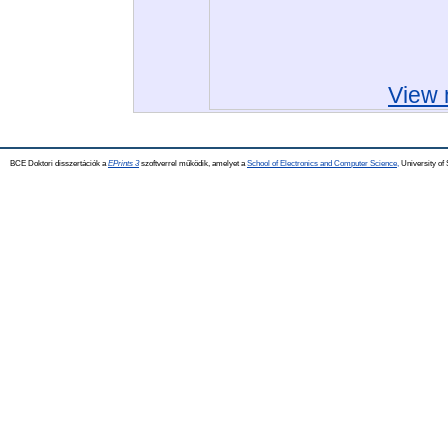
View 
BCE Doktori disszertációk a
EPrints 3
szoftverrel működik, amelyet a
School of Electronics and Computer Science,
University of 