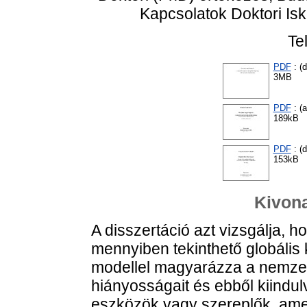
Kapcsolatok Doktori Is
Te
PDF
: (d
3MB
PDF
: (
189kB
PDF
: (d
153kB
Kivona
A disszertáció azt vizsgálja, 
mennyiben tekinthető globális
modellel magyarázza a nemzet
hiányosságait és ebből kiindu
eszközök vagy szereplők, ame