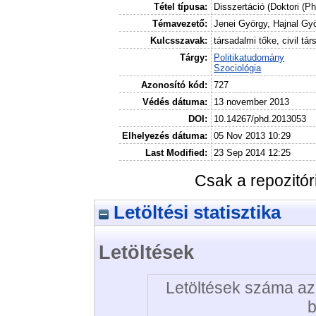
Tétel típusa:
Disszertáció (Doktori (P
Témavezető:
Jenei György, Hajnal Gy
Kulcsszavak:
társadalmi tőke, civil tá
Tárgy:
Politikatudomány
Szociológia
Azonosító kód:
727
Védés dátuma:
13 november 2013
DOI:
10.14267/phd.2013053
Elhelyezés dátuma:
05 Nov 2013 10:29
Last Modified:
23 Sep 2014 12:25
Csak a repozitó
Letöltési statisztika
Letöltések
Letöltések száma az 
b