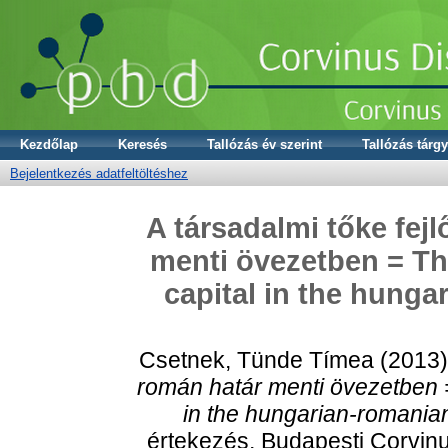
Kezdőlap
Keresés
Tallózás év szerint
Tallózás tárgy
Bejelentkezés adatfeltöltéshez
A társadalmi tőke fej
menti övezetben = Th
capital in the hunga
Csetnek, Tünde Tímea
(2013
román határ menti övezetben =
in the hungarian-romania
értekezés, Budapesti Corvinu