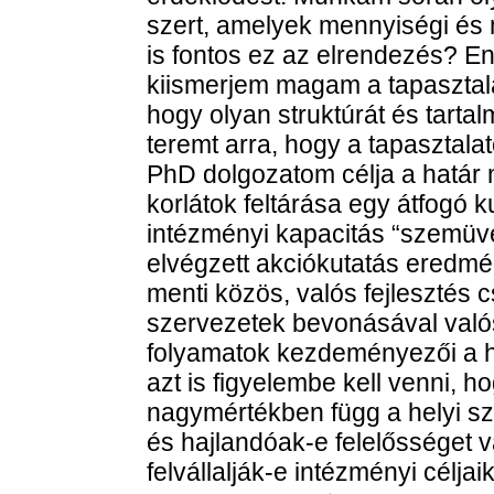
szert, amelyek mennyiségi és 
is fontos ez az elrendezés? En
kiismerjem magam a tapasztala
hogy olyan struktúrát és tartal
teremt arra, hogy a tapasztala
PhD dolgozatom célja a határ
korlátok feltárása egy átfogó k
intézményi kapacitás “szemüve
elvégzett akciókutatás eredm
menti közös, valós fejlesztés
szervezetek bevonásával valós
folyamatok kezdeményezői a h
azt is figyelembe kell venni, 
nagymértékben függ a helyi sz
és hajlandóak-e felelősséget v
felvállalják-e intézményi céljai