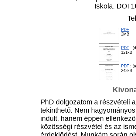
Iskola. DOI 
Te
PDF
:
2MB
PDF
: (d
121kB
PDF
: (
243kB
Kivona
PhD dolgozatom a részvételi a
tekinthető. Nem hagyományos
indult, hanem éppen ellenkezől
közösségi részvétel és az ismé
érdeklődést. Munkám során oly