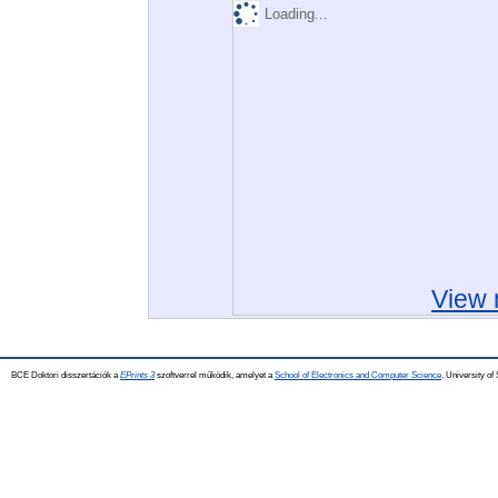
Loading...
View 
BCE Doktori disszertációk a
EPrints 3
szoftverrel működik, amelyet a
School of Electronics and Computer Science,
University of 