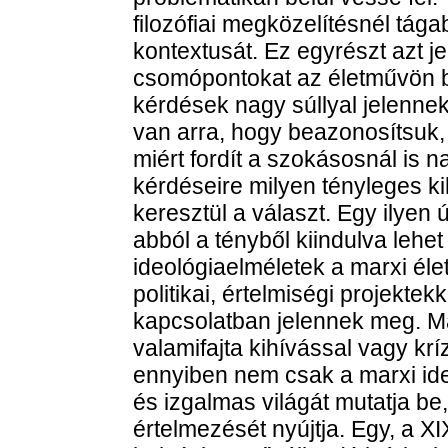
filozófiai megközelítésnél tág
kontextusát. Ez egyrészt azt je
csomópontokat az életművön be
kérdések nagy súllyal jelenn
van arra, hogy beazonosítsuk
miért fordít a szokásosnál is 
kérdéseire milyen tényleges ki
keresztül a választ. Egy ilyen 
abból a tényből kiindulva lehe
ideológiaelméletek a marxi éle
politikai, értelmiségi projektek
kapcsolatban jelennek meg. Ma
valamifajta kihívással vagy krí
ennyiben nem csak a marxi ide
és izgalmas világát mutatja be
értelmezését nyújtja. Egy, a X