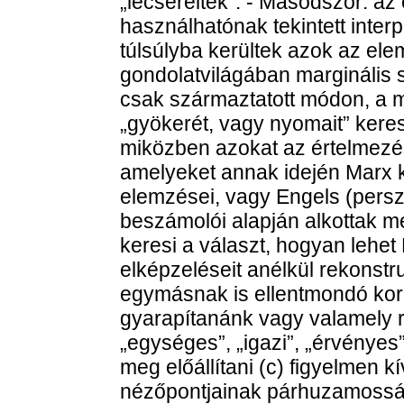
„lecseréltek”. - Másodszor: az
használhatónak tekintett inte
túlsúlyba kerültek azok az e
gondolatvilágában marginális 
csak származtatott módon, a m
„gyökerét, vagy nyomait” keres
miközben azokat az értelmezés
amelyeket annak idején Marx 
elemzései, vagy Engels (pers
beszámolói alapján alkottak me
keresi a választ, hogyan lehet
elképzeléseit anélkül rekonstr
egymásnak is ellentmondó korá
gyarapítanánk vagy valamely ré
„egységes”, „igazi”, „érvényes
meg előállítani (c) figyelmen 
nézőpontjainak párhuzamosság