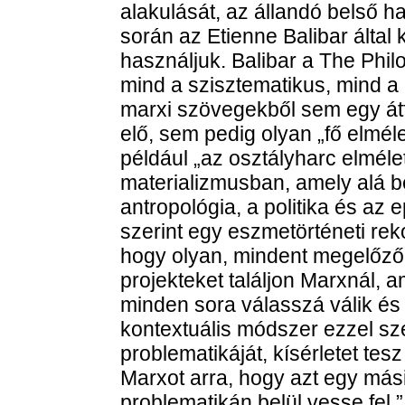
alakulását, az állandó belső h
során az Etienne Balibar által
használjuk. Balibar a The Phi
mind a szisztematikus, mind a d
marxi szövegekből sem egy átfo
elő, sem pedig olyan „fő elmé
például „az osztályharc elméle
materializmusban, amely alá b
antropológia, a politika és az 
szerint egy eszmetörténeti reko
hogy olyan, mindent megelőző
projekteket találjon Marxnál
minden sora válasszá válik és
kontextuális módszer ezzel sz
problematikáját, kísérletet tesz
Marxot arra, hogy azt egy más
problematikán belül vesse fel.