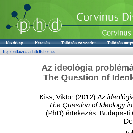
Kezdőlap
Keresés
Tallózás év szerint
Tallózás tárgy
Bejelentkezés adatfeltöltéshez
Az ideológia problémá
The Question of Ideol
Kiss, Viktor
(2012)
Az ideológi
The Question of Ideology in
(PhD) értekezés, Budapesti 
Dok
Te