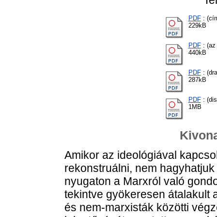
PDF
: (cí
229kB
PDF
: (az
440kB
PDF
: (dra
287kB
PDF
: (di
1MB
Kivona
Amikor az ideológiával kapcso
rekonstruálni, nem hagyhatjuk 
nyugaton a Marxról való gondo
tekintve gyökeresen átalakult 
és nem-marxisták közötti végz