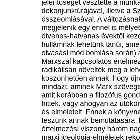
jelentőségét vesztette a mun
dekonjunktúrájával, illetve a S
összeomlásával. A változásna
megjelenik egy ennél is mélye
ötvenes-hatvanas évektől kez
hullámnak lehetünk tanúi, am
olvasási mód bomlása során) a
Marxszal kapcsolatos értelmez
radikálisan növelték meg a l
köszönhetően annak, hogy újr
mindazt, aminek Marx szövegeit
amit korábban a filozófus gon
hittek, vagy ahogyan az utókor 
és elméleteit. Ennek a könyvne
teszünk annak bemutatására, 
értelmezési viszony három nag
marxi ideológia-elméletek reko