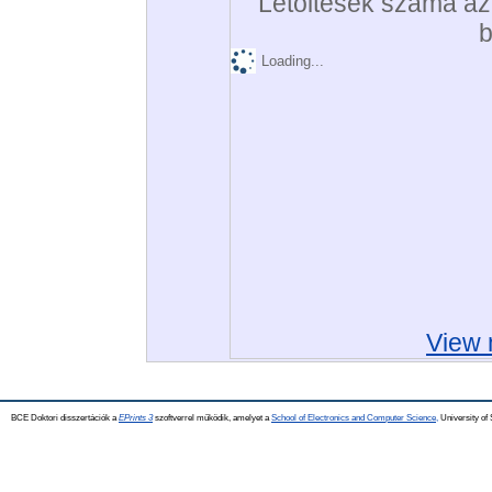
Letöltések száma az 
b
Loading...
View 
BCE Doktori disszertációk a
EPrints 3
szoftverrel működik, amelyet a
School of Electronics and Computer Science,
University of 