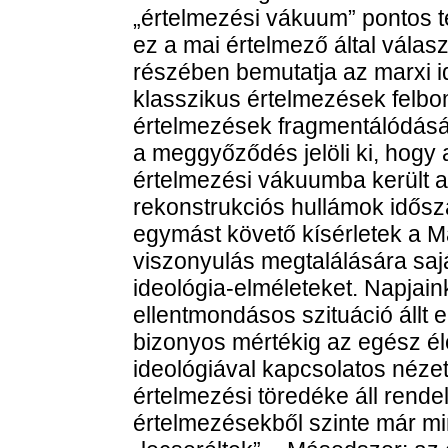
„értelmezési vákuum” pontos t
ez a mai értelmező által válas
részében bemutatja az marxi id
klasszikus értelmezések felbo
értelmezések fragmentálódását.
a meggyőződés jelöli ki, hogy 
értelmezési vákuumba került az
rekonstrukciós hullámok idősz
egymást követő kísérletek a M
viszonyulás megtalálására saj
ideológia-elméleteket. Napjain
ellentmondásos szituáció állt e
bizonyos mértékig az egész éle
ideológiával kapcsolatos néze
értelmezési töredéke áll rend
értelmezésekből szinte már mi