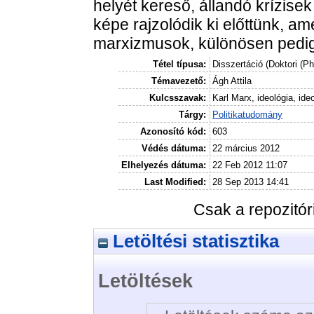
helyét kereső, állandó krízise
képe rajzolódik ki előttünk, 
marxizmusok, különösen pedig
Tétel típusa:
Disszertáció (Doktori (P
Témavezető:
Ágh Attila
Kulcsszavak:
Karl Marx, ideológia, ide
Tárgy:
Politikatudomány
Azonosító kód:
603
Védés dátuma:
22 március 2012
Elhelyezés dátuma:
22 Feb 2012 11:07
Last Modified:
28 Sep 2013 14:41
Csak a repozitó
Letöltési statisztika
Letöltések