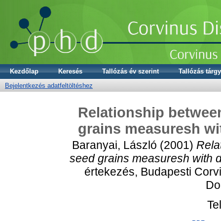
Kezdőlap
Keresés
Tallózás év szerint
Tallózás tárgy
Bejelentkezés adatfeltöltéshez
Relationship between
grains measuresh wit
Baranyai, László
(2001)
Rela
seed grains measuresh with d
értekezés, Budapesti Corv
Dok
Te