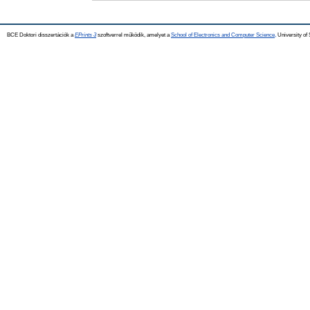
BCE Doktori disszertációk a
EPrints 3
szoftverrel működik, amelyet a
School of Electronics and Computer Science,
University of 