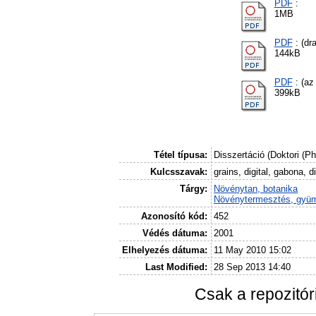
PDF
:
1MB
PDF
: (dra
144kB
PDF
: (az
399kB
Tétel típusa:
Disszertáció (Doktori (P
Kulcsszavak:
grains, digital, gabona, di
Tárgy:
Növénytan, botanika
Növénytermesztés, gyüm
Azonosító kód:
452
Védés dátuma:
2001
Elhelyezés dátuma:
11 May 2010 15:02
Last Modified:
28 Sep 2013 14:40
Csak a repozitó