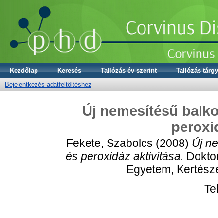
Kezdőlap
Keresés
Tallózás év szerint
Tallózás tárgy
Bejelentkezés adatfeltöltéshez
Új nemesítésű balk
peroxi
Fekete, Szabolcs
(2008)
Új n
és peroxidáz aktivitása.
Doktor
Egyetem, Kertésze
Te