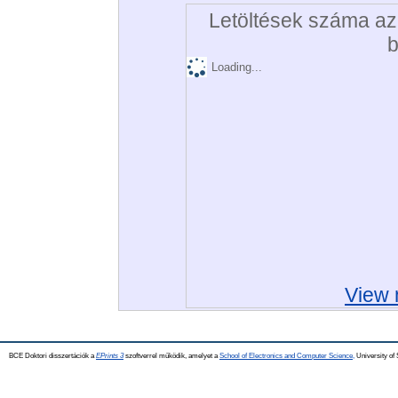
Letöltések száma az 
b
Loading...
View 
BCE Doktori disszertációk a
EPrints 3
szoftverrel működik, amelyet a
School of Electronics and Computer Science,
University of 