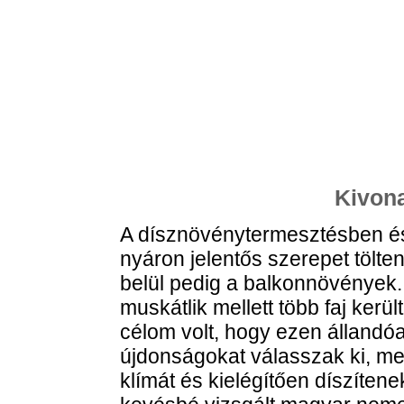
Kivona
A dísznövénytermesztésben é
nyáron jelentős szerepet tölt
belül pedig a balkonnövények.
muskátlik mellett több faj kerü
célom volt, hogy ezen állandó
újdonságokat válasszak ki, mel
klímát és kielégítően díszíte