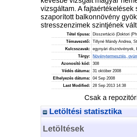
kevésbé vizsgált magyar nemes
vizsgáltam. A fajtaértékelések
szaporított balkonnövény gyö
stresszenzimek szintjének vált
Tétel típusa:
Disszertáció (Doktori (P
Témavezető:
Tillyné Mándy Andrea, S
Kulcsszavak:
egynyári dísznövények,
Tárgy:
Növénytermesztés, gyüm
Azonosító kód:
308
Védés dátuma:
31 október 2008
Elhelyezés dátuma:
04 Sep 2008
Last Modified:
28 Sep 2013 14:38
Csak a repozitó
Letöltési statisztika
Letöltések