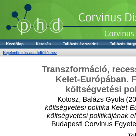
Kezdőlap
Keresés
Tallózás év szerint
Tallózás tárgy
Bejelentkezés adatfeltöltéshez
Transzformáció, recess
Kelet-Európában. F
költségvetési po
Kotosz, Balázs Gyula
(2
költségvetési politika Kelet
költségvetési politikájának 
Budapesti Corvinus Egyete
Te