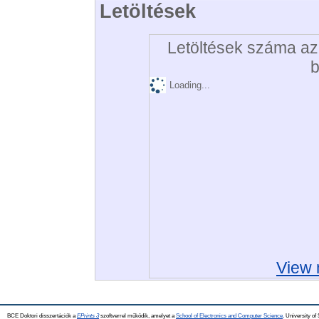
Letöltések
Letöltések száma az 
b
Loading...
View 
BCE Doktori disszertációk a
EPrints 3
szoftverrel működik, amelyet a
School of Electronics and Computer Science,
University of 