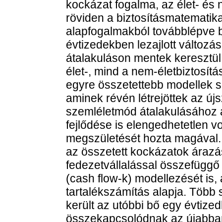
kockázat fogalma, az élet- és n
röviden a biztosításmatematik
alapfogalmakból továbblépve 
évtizedekben lezajlott változ
átalakuláson mentek keresztül 
élet-, mind a nem-életbiztosí
egyre összetettebb modellek s
aminek révén létrejöttek az újs
szemléletmód átalakulásához a
fejlődése is elengedhetetlen 
megszületését hozta magával. 
az összetett kockázatok árazás
fedezetvállalással összefüggő
(cash flow-k) modellezését is,
tartalékszámítás alapja. Több 
került az utóbbi bő egy évtiz
összekapcsolódnak az újabban