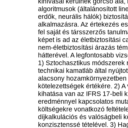
kihívásai kerülnek górcső alá, 
algoritmusok (általánosított lin
erdők, neurális hálók) biztosí
alkalmazásra. Az értekezés e
fel saját és társszerzős tanul
képet is ad az életbiztosítási 
nem-életbiztosítási árazás tém
hátterével. A legfontosabb vizs
1) Sztochasztikus módszerek 
technikai kamatláb által nyújt
alacsony hozamkörnyezetben je
kötelezettségek értékére. 2) 
kihatása van az IFRS 17-beli 
eredménnyel kapcsolatos mutat
költségekre vonatkozó feltétel
díjkalkulációs és valóságbeli 
konzisztenssé tételével. 3) H