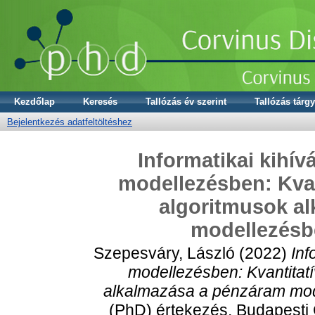
Kezdőlap
Keresés
Tallózás év szerint
Tallózás tárgy
Bejelentkezés adatfeltöltéshez
Informatikai kihív
modellezésben: Kvan
algoritmusok a
modellezésb
Szepesváry, László
(2022)
Inf
modellezésben: Kvantitat
alkalmazása a pénzáram mod
(PhD) értekezés, Budapesti