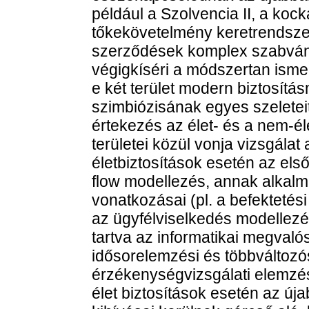
például a Szolvencia II, a koc
tőkekövetelmény keretrendszer
szerződések komplex szabványa
végigkíséri a módszertan isme
e két terület modern biztosít
szimbiózisának egyes szeleteit
értekezés az élet- és a nem-él
területei közül vonja vizsgálat
életbiztosítások esetén az el
flow modellezés, annak alkal
vonatkozásai (pl. a befektetés
az ügyfélviselkedés modellezés
tartva az informatikai megvalós
idősorelemzési és többváltozós 
érzékenységvizsgálati elemzés
élet biztosítások esetén az új