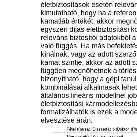
életbiztosítások esetén relevá
kimutatható, hogy ha a refere
kamatláb értékét, akkor megnő 
egyszeri díjas életbiztosítási 
releváns biztosítói adatokból 
való függés. Ha más befektet
kínálnak, vagy az adott szerz
kamat szintje, akkor az adott 
függően megnőhetnek a törlési
bizonyítható, hogy a gépi tanu
kombinálásai alkalmasak lehet
általános lineáris modellnél jo
életbiztosítási kármodellezésb
formalizálhatók is ezek a mod
elvesztése árán.
Tétel típusa:
Disszertáció (Doktori (P
Témavezető:
Kovács Erzsébet