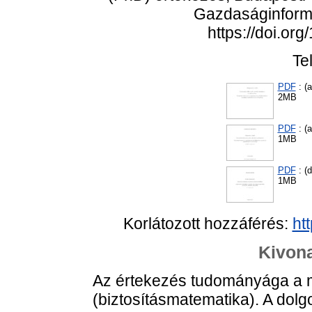
Gazdaságinformat
https://doi.or
Te
PDF
: (
2MB
PDF
: (
1MB
PDF
: (d
1MB
Korlátozott hozzáférés:
ht
Kivona
Az értekezés tudományága a 
(biztosításmatematika). A dolgo