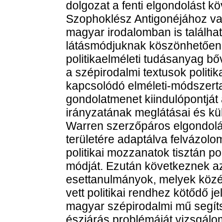
dolgozat a fenti elgondolást k
Szophoklész Antigonéjához va
magyar irodalomban is találha
látásmódjuknak köszönhetően j
politikaelméleti tudásanyag bő
a szépirodalmi textusok polit
kapcsolódó elméleti-módszerta
gondolatmenet kiindulópontját 
irányzatának meglátásai és kü
Warren szerzőpáros elgondolás
területére adaptálva felvázolo
politikai mozzanatok tisztán po
módját. Ezután következnek az
esettanulmányok, melyek közé
vett politikai rendhez kötődő 
magyar szépirodalmi mű segíts
észjárás problémáját vizsgálom