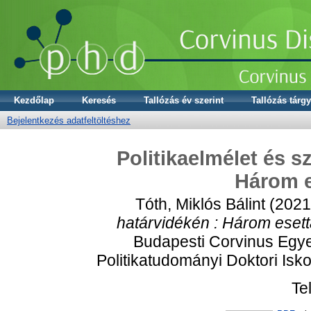
Kezdőlap
Keresés
Tallózás év szerint
Tallózás tárgy
Bejelentkezés adatfeltöltéshez
Politikaelmélet és s
Három 
Tóth, Miklós Bálint
(202
határvidékén : Három eset
Budapesti Corvinus Egy
Politikatudományi Doktori Isk
Te