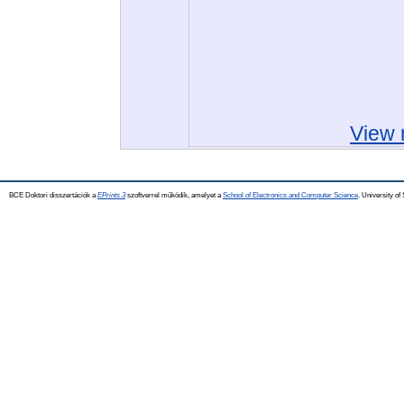
View 
BCE Doktori disszertációk a
EPrints 3
szoftverrel működik, amelyet a
School of Electronics and Computer Science,
University of 