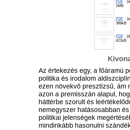
PDF
: (
1MB
PDF
: (
389kB
PDF
: (d
421kB
Kivona
Az értekezés egy, a főáramú po
politika és irodalom aldiszciplí
ezen növekvő presztízsű, ám 
azon a premisszán alapul, ho
háttérbe szorult és leértékel
nemegyszer hatásosabban és 
politikai jelenségek megérté
mindinkább hasonulni szándé