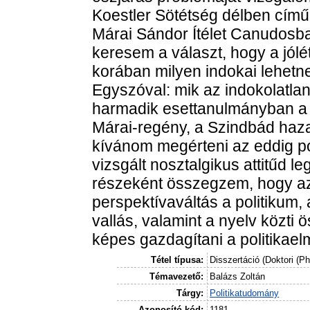
Koestler Sötétség délben cím
Márai Sándor Ítélet Canudosb
keresem a választ, hogy a jólé
korában milyen indokai lehetn
Egyszóval: mik az indokolatla
harmadik esettanulmányban a K
Márai-regény, a Szindbád haza
kívánom megérteni az eddig pol
vizsgált nosztalgikus attitűd le
részeként összegzem, hogy az 
perspektívaváltás a politikum,
vallás, valamint a nyelv közti 
képes gazdagítani a politikael
Tétel típusa:
Disszertáció (Doktori (P
Témavezető:
Balázs Zoltán
Tárgy:
Politikatudomány
Azonosító kód:
1181