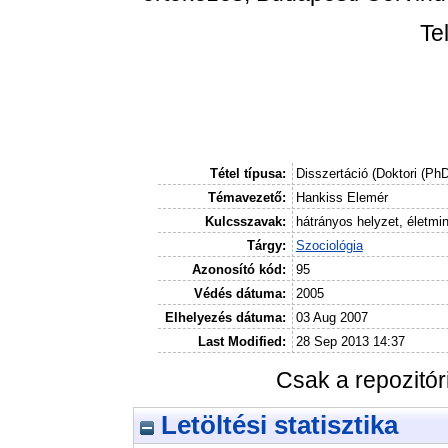
Te
Tétel típusa:
Disszertáció (Doktori (Ph
Témavezető:
Hankiss Elemér
Kulcsszavak:
hátrányos helyzet, életmi
Tárgy:
Szociológia
Azonosító kód:
95
Védés dátuma:
2005
Elhelyezés dátuma:
03 Aug 2007
Last Modified:
28 Sep 2013 14:37
Csak a repozitó
Letöltési statisztika