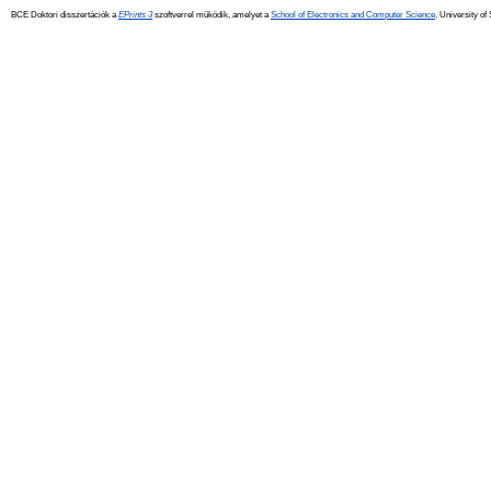
BCE Doktori disszertációk a
EPrints 3
szoftverrel működik, amelyet a
School of Electronics and Computer Science,
University of 