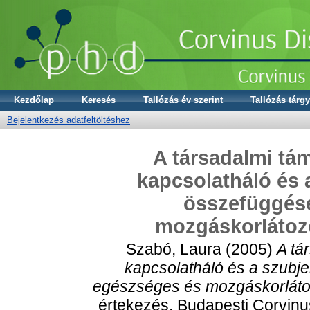
Kezdőlap
Keresés
Tallózás év szerint
Tallózás tárgy
Bejelentkezés adatfeltöltéshez
A társadalmi tá
kapcsolatháló és 
összefüggése
mozgáskorlátoz
Szabó, Laura
(2005)
A tá
kapcsolatháló és a szubje
egészséges és mozgáskorláto
értekezés, Budapesti Corvinus