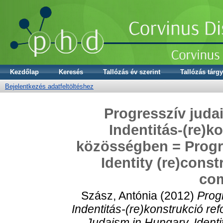
Kezdőlap
Keresés
Tallózás év szerint
Tallózás tárgy
Bejelentkezés adatfeltöltéshez
Progresszív jud
Indentitás-(re)k
közösségben = Progr
Identity (re)cons
co
Szász, Antónia
(2012)
Prog
Indentitás-(re)konstrukció r
Judaism in Hungary. Identi