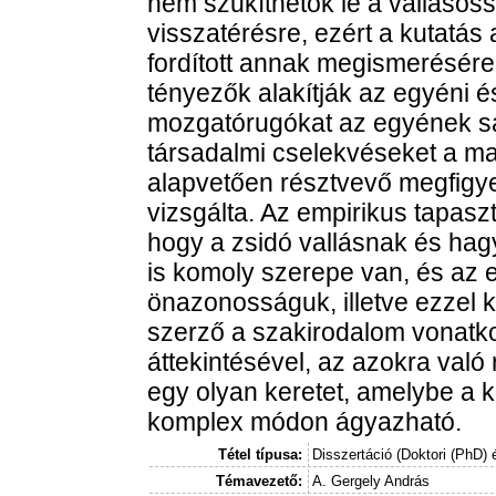
nem szűkíthetők le a vallásoss
visszatérésre, ezért a kutatás
fordított annak megismerésér
tényezők alakítják az egyéni é
mozgatórugókat az egyének sajá
társadalmi cselekvéseket a m
alapvetően résztvevő megfigy
vizsgálta. Az empirikus tapasz
hogy a zsidó vallásnak és hag
is komoly szerepe van, és az 
önazonosságuk, illetve ezzel k
szerző a szakirodalom vonatko
áttekintésével, az azokra való 
egy olyan keretet, amelybe a k
komplex módon ágyazható.
Tétel típusa:
Disszertáció (Doktori (PhD) 
Témavezető:
A. Gergely András