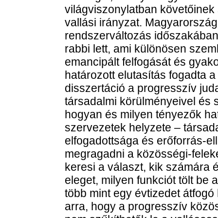
világviszonylatban követőinek
vallási irányzat. Magyarország
rendszerváltozás időszakában a
rabbi lett, ami különösen szem
emancipált felfogását és gyakor
határozott elutasítás fogadta 
disszertáció a progresszív j
társadalmi körülményeivel és s
hogyan és milyen tényezők hat
szervezetek helyzete – társad
elfogadottsága és erőforrás-ell
megragadni a közösségi-feleke
keresi a választ, kik számára 
eleget, milyen funkciót tölt be
több mint egy évtizedet átfogó
arra, hogy a progresszív közö