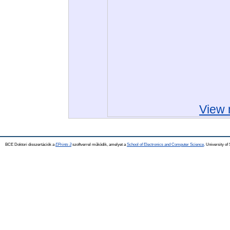
View 
BCE Doktori disszertációk a
EPrints 3
szoftverrel működik, amelyet a
School of Electronics and Computer Science,
University of 