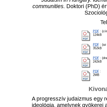
communities.
Doktori (PhD) ér
Szociológ
Te
PDF
: (cí
124kB
PDF
: (az
352kB
PDF
: (dra
242kB
PDF
:
2MB
Kivona
A progresszív judaizmus egy r
ideológia, amelynek gyökerei 