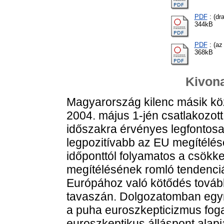
PDF
: (dra
344kB
PDF
: (az
368kB
Kivona
Magyarország kilenc másik köz
2004. május 1-jén csatlakozot
időszakra érvényes legfontosa
legpozitívabb az EU megítélés
időponttól folyamatos a csök
megítélésének romló tendenci
Európához való kötődés tovább
tavaszán. Dolgozatomban egy
a puha euroszkepticizmus foga
euroszkeptikus álláspont alapj