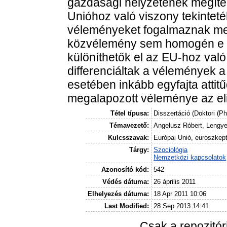
gazdasági helyzetének megíté
Unióhoz való viszony tekinteté
véleményeket fogalmaznak me
közvélemény sem homogén e te
különíthetők el az EU-hoz va
differenciáltak a vélemények 
esetében inkább egyfajta attitű
megalapozott véleménye az el
Tétel típusa:
Disszertáció (Doktori (P
Témavezető:
Angelusz Róbert, Lengye
Kulcsszavak:
Európai Unió, euroszkep
Tárgy:
Szociológia
Nemzetközi kapcsolatok
Azonosító kód:
542
Védés dátuma:
26 április 2011
Elhelyezés dátuma:
18 Apr 2011 10:06
Last Modified:
28 Sep 2013 14:41
Csak a repozitó