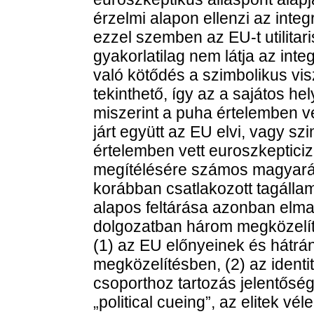
érzelmi alapon ellenzi az inte
ezzel szemben az EU-t utilitar
gyakorlatilag nem látja az int
való kötődés a szimbolikus vi
tekinthető, így az a sajátos he
miszerint a puha értelemben v
járt együtt az EU elvi, vagy s
értelemben vett euroszkeptici
megítélésére számos magyaráz
korábban csatlakozott tagáll
alapos feltárása azonban elm
dolgozatban három megközelít
(1) az EU előnyeinek és hátrán
megközelítésben, (2) az ident
csoporthoz tartozás jelentőség
„political cueing”, az elitek 