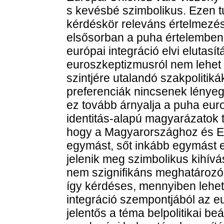
s kevésbé szimbolikus. Ezen túl
kérdéskör releváns értelmezés
elsősorban a puha értelemben 
európai integráció elvi elutas
euroszkeptizmusról nem lehet
szintjére utalandó szakpolitik
preferenciák nincsenek lényeg
ez tovább árnyalja a puha eur
identitás-alapú magyarázatok 
hogy a Magyarországhoz és Eu
egymást, sőt inkább egymást e
jelenik meg szimbolikus kihív
nem szignifikáns meghatározó
így kérdéses, mennyiben lehet 
integráció szempontjából az e
jelentős a téma belpolitikai be