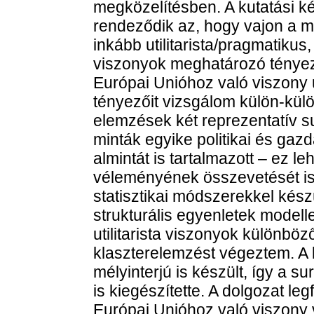
megközelítésben. A kutatási k
rendeződik az, hogy vajon a 
inkább utilitarista/pragmatikus
viszonyok meghatározó tényező
Európai Unióhoz való viszony ut
tényezőit vizsgálom külön-külö
elemzések két reprezentatív su
minták egyike politikai és ga
almintát is tartalmazott – ez l
véleményének összevetését is
statisztikai módszerekkel kész
strukturális egyenletek modell
utilitarista viszonyok különböz
klaszterelemzést végeztem. A k
mélyinterjú is készült, így a 
is kiegészítette. A dolgozat l
Európai Unióhoz való viszony va