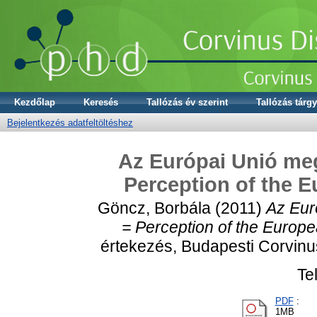
Kezdőlap
Keresés
Tallózás év szerint
Tallózás tárgy
Bejelentkezés adatfeltöltéshez
Az Európai Unió me
Perception of the 
Göncz, Borbála
(2011)
Az Eur
= Perception of the Europ
értekezés, Budapesti Corvinus
Te
PDF
:
1MB