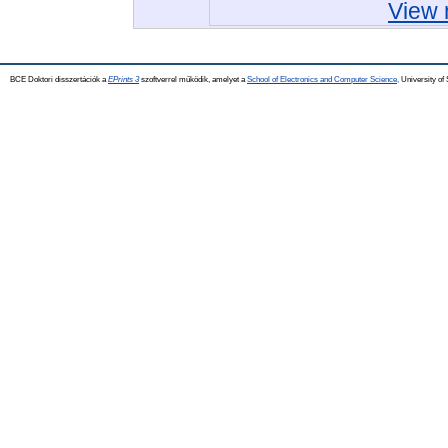
View 
BCE Doktori disszertációk a
EPrints 3
szoftverrel működik, amelyet a
School of Electronics and Computer Science,
University of 