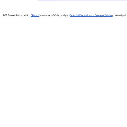
BCE Doktori disszertációk a
EPrints 3
szoftverrel működik, amelyet a
School of Electronics and Computer Science,
University of 