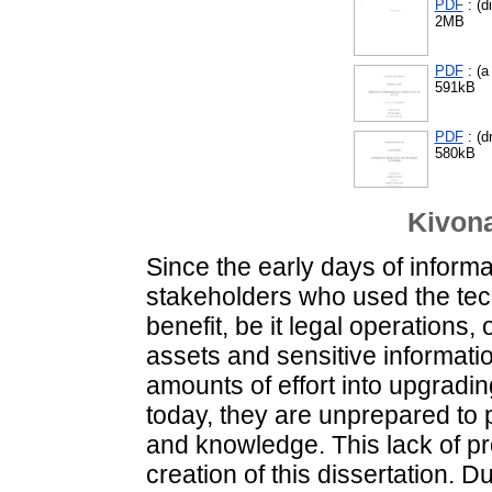
PDF
: (d
2MB
PDF
: (a
591kB
PDF
: (d
580kB
Kivona
Since the early days of inform
stakeholders who used the tech
benefit, be it legal operations,
assets and sensitive informati
amounts of effort into upgrading
today, they are unprepared to p
and knowledge. This lack of pr
creation of this dissertation. Du