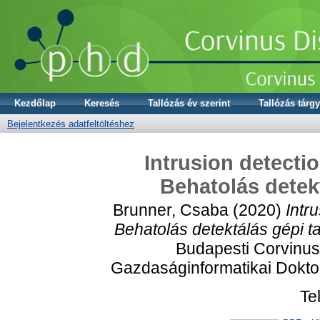
Kezdőlap
Keresés
Tallózás év szerint
Tallózás tárgy
Bejelentkezés adatfeltöltéshez
Intrusion detecti
Behatolás detekt
Brunner, Csaba
(2020)
Intr
Behatolás detektálás gépi ta
Budapesti Corvinu
Gazdaságinformatikai Dokto
Te