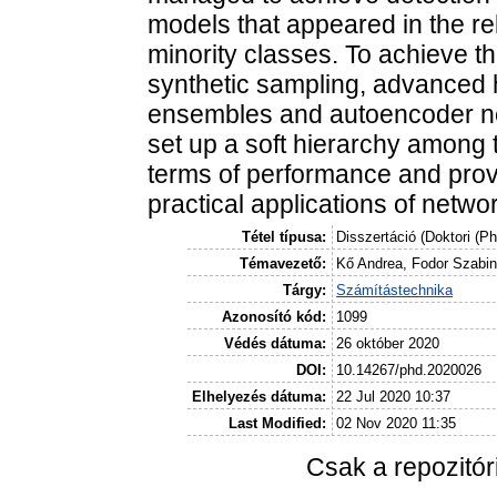
models that appeared in the rel
minority classes. To achieve th
synthetic sampling, advanced 
ensembles and autoencoder netw
set up a soft hierarchy among t
terms of performance and provid
practical applications of netwo
Tétel típusa:
Disszertáció (Doktori (P
Témavezető:
Kő Andrea, Fodor Szabi
Tárgy:
Számítástechnika
Azonosító kód:
1099
Védés dátuma:
26 október 2020
DOI:
10.14267/phd.2020026
Elhelyezés dátuma:
22 Jul 2020 10:37
Last Modified:
02 Nov 2020 11:35
Csak a repozitó