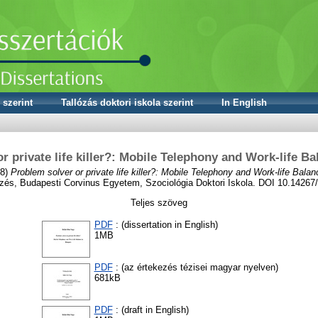
 szerint
Tallózás doktori iskola szerint
In English
r private life killer?: Mobile Telephony and Work-life B
8)
Problem solver or private life killer?: Mobile Telephony and Work-life Balan
zés, Budapesti Corvinus Egyetem, Szociológia Doktori Iskola. DOI 10.1426
Teljes szöveg
PDF
: (dissertation in English)
1MB
PDF
: (az értekezés tézisei magyar nyelven)
681kB
PDF
: (draft in English)