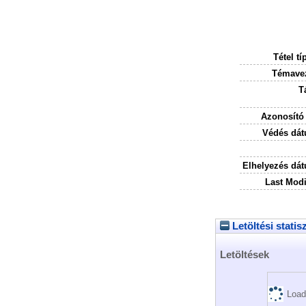
Tétel tí
Témavez
T
Azonosító
Védés dát
Elhelyezés dá
Last Modi
Letöltési statis
Letöltések
Load