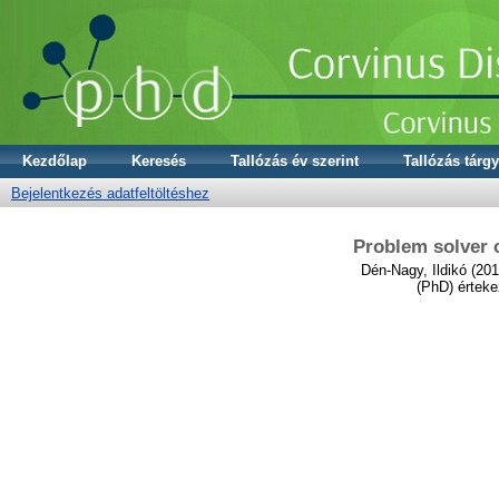
Kezdőlap
Keresés
Tallózás év szerint
Tallózás tárgy
Bejelentkezés adatfeltöltéshez
Problem solver o
Dén-Nagy, Ildikó
(201
(PhD) érteke