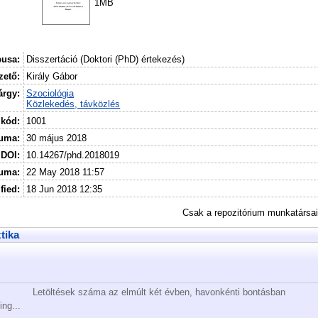
1MB
pusa:
Disszertáció (Doktori (PhD) értekezés)
ető:
Király Gábor
árgy:
Szociológia
Közlekedés, távközlés
 kód:
1001
uma:
30 május 2018
DOI:
10.14267/phd.2018019
tuma:
22 May 2018 11:57
fied:
18 Jun 2018 12:35
Csak a repozitórium munkatársa
ztika
Letöltések száma az elmúlt két évben, havonkénti bontásban
ing...